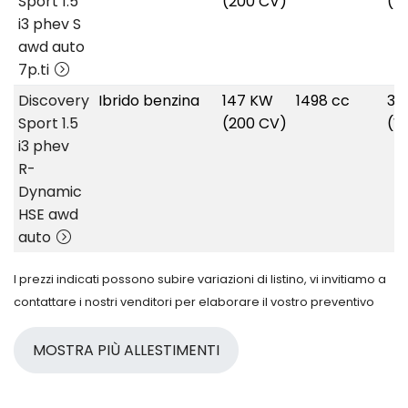
Sport 1.5
(200 CV)
(W
i3 phev S
awd auto
7p.ti
Discovery
Ibrido benzina
147 KW
1498 cc
36
Sport 1.5
(200 CV)
(W
i3 phev
R-
Dynamic
HSE awd
auto
I prezzi indicati possono subire variazioni di listino, vi invitiamo a
contattare i nostri venditori per elaborare il vostro preventivo
MOSTRA PIÙ ALLESTIMENTI