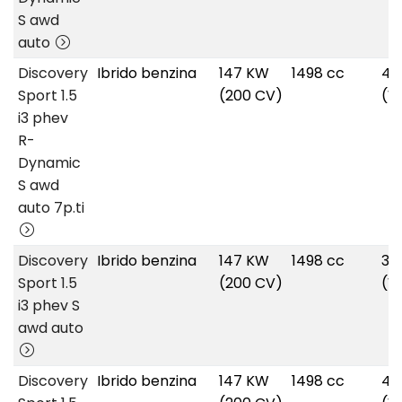
S awd
auto
Discovery
Ibrido benzina
147 KW
1498 cc
44
Sport 1.5
(200 CV)
(W
i3 phev
R-
Dynamic
S awd
auto 7p.ti
Discovery
Ibrido benzina
147 KW
1498 cc
36
Sport 1.5
(200 CV)
(W
i3 phev S
awd auto
Discovery
Ibrido benzina
147 KW
1498 cc
44