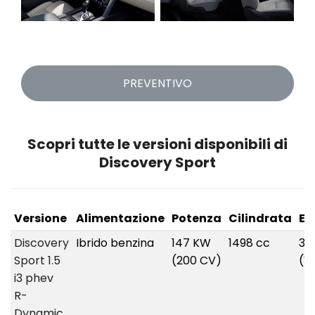
PREVENTIVO
Scopri tutte le versioni disponibili di
Discovery Sport
Versione
Alimentazione
Potenza
Cilindrata
Em
Discovery
Ibrido benzina
147 KW
1498 cc
36
Sport 1.5
(200 CV)
(W
i3 phev
R-
Dynamic