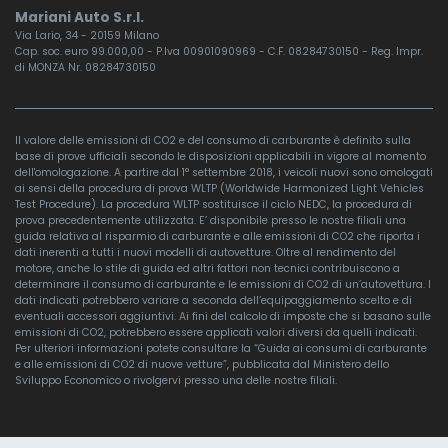
Mariani Auto S.r.l.
Via Lario, 34 - 20159 Milano
Cap. soc. euro 99.000,00 - P.Iva 00901090969 - C.F. 08284730150 - Reg. Impr.
di MONZA Nr. 08284730150
Il valore delle emissioni di CO2 e del consumo di carburante è definito sulla
base di prove ufficiali secondo le disposizioni applicabili in vigore al momento
dell'omologazione. A partire dal 1° settembre 2018, i veicoli nuovi sono omologati
ai sensi della procedura di prova WLTP (Worldwide Harmonized Light Vehicles
Test Procedure). La procedura WLTP sostituisce il ciclo NEDC, la procedura di
prova precedentemente utilizzata. E’ disponibile presso le nostre filiali una
guida relativa al risparmio di carburante e alle emissioni di CO2 che riporta i
dati inerenti a tutti i nuovi modelli di autovetture. Oltre al rendimento del
motore, anche lo stile di guida ed altri fattori non tecnici contribuiscono a
determinare il consumo di carburante e le emissioni di CO2 di un’autovettura. I
dati indicati potrebbero variare a seconda dell’equipaggiamento scelto e di
eventuali accessori aggiuntivi. Ai fini del calcolo di imposte che si basano sulle
emissioni di CO2, potrebbero essere applicati valori diversi da quelli indicati.
Per ulteriori informazioni potete consultare la “Guida ai consumi di carburante
e alle emissioni di CO2 di nuove vetture”, pubblicata dal Ministero dello
Sviluppo Economico o rivolgervi presso una delle nostre filiali.