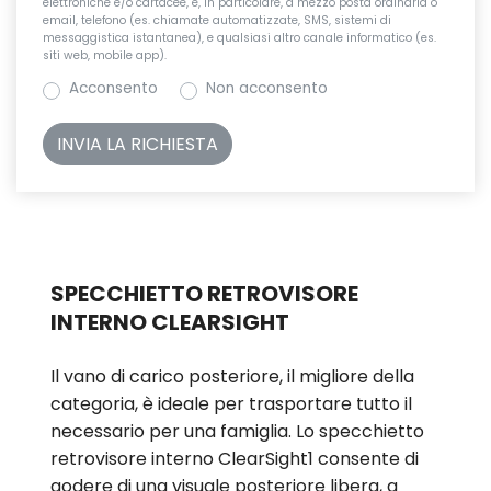
elettroniche e/o cartacee, e, in particolare, a mezzo posta ordinaria o
email, telefono (es. chiamate automatizzate, SMS, sistemi di
messaggistica istantanea), e qualsiasi altro canale informatico (es.
siti web, mobile app).
Acconsento
Non acconsento
SPECCHIETTO RETROVISORE
INTERNO CLEARSIGHT
Il vano di carico posteriore, il migliore della
categoria, è ideale per trasportare tutto il
necessario per una famiglia. Lo specchietto
retrovisore interno ClearSight1 consente di
godere di una visuale posteriore libera, a