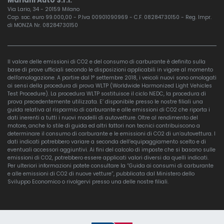
Mariani Auto S.r.l.
Via Lario, 34 - 20159 Milano
Cap. soc. euro 99.000,00 - P.Iva 00901090969 - C.F. 08284730150 - Reg. Impr.
di MONZA Nr. 08284730150
Il valore delle emissioni di CO2 e del consumo di carburante è definito sulla
base di prove ufficiali secondo le disposizioni applicabili in vigore al momento
dell'omologazione. A partire dal 1° settembre 2018, i veicoli nuovi sono omologati
ai sensi della procedura di prova WLTP (Worldwide Harmonized Light Vehicles
Test Procedure). La procedura WLTP sostituisce il ciclo NEDC, la procedura di
prova precedentemente utilizzata. E’ disponibile presso le nostre filiali una
guida relativa al risparmio di carburante e alle emissioni di CO2 che riporta i
dati inerenti a tutti i nuovi modelli di autovetture. Oltre al rendimento del
motore, anche lo stile di guida ed altri fattori non tecnici contribuiscono a
determinare il consumo di carburante e le emissioni di CO2 di un’autovettura. I
dati indicati potrebbero variare a seconda dell’equipaggiamento scelto e di
eventuali accessori aggiuntivi. Ai fini del calcolo di imposte che si basano sulle
emissioni di CO2, potrebbero essere applicati valori diversi da quelli indicati.
Per ulteriori informazioni potete consultare la “Guida ai consumi di carburante
e alle emissioni di CO2 di nuove vetture”, pubblicata dal Ministero dello
Sviluppo Economico o rivolgervi presso una delle nostre filiali.