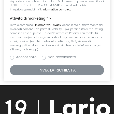
rispondere alla richiesta formulata. Gli Interessati possono esercitare i
diritti di cui agli artt. 15 - 23 del GDPR scrivendo all'indirizzo
info.privacy@mobility.it.
Informativa completa
.
Attività di marketing
*
Letta e compresa l’
Informativa Privacy
, acconsento al trattamento dei
miei dati personali da parte di Mobility S.p.A. per finalità di marketing
come indicato al punto II. h. dell’Informativa Privacy, con modalità
elettroniche e/o cartacee, e, in particolare, a mezzo posta ordinaria o
email, telefono (es. chiamate automatizzate, SMS, sistemi di
messaggistica istantanea), e qualsiasi altro canale informatico (es.
siti web, mobile app).
Acconsento
Non acconsento