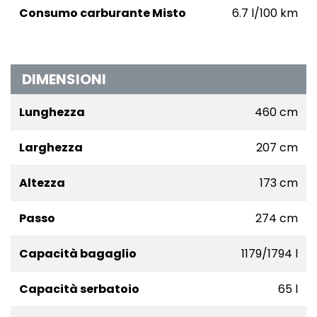
Consumo carburante Misto
6.7 l/100 km
DIMENSIONI
Lunghezza
460 cm
Larghezza
207 cm
Altezza
173 cm
Passo
274 cm
Capacità bagaglio
1179/1794 l
Capacità serbatoio
65 l