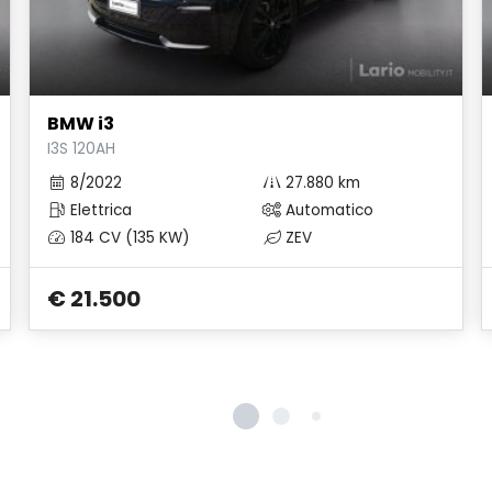
BMW i3
I3S 120AH
8/2022
27.880 km
Elettrica
Automatico
184 CV (135 KW)
ZEV
€ 21.500