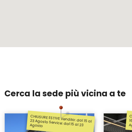
Cerca la sede più vicina a te
CHIUSURE ESTIVE Vendita: dal 15 al
C
23 Agosto Service: dal 15 al 23 Agosto
16 Agosto