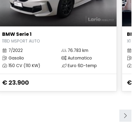
BMW Serie 1
BM
118D MSPORT AUTO
X1 S
7/2022
76.783 km
3
Gasolio
Automatico
B
150 CV (110 KW)
Euro 6D-temp
1
€ 23.900
€ 