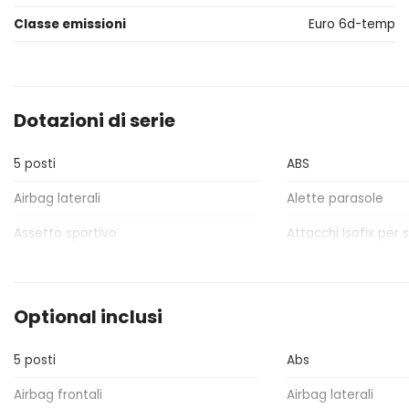
Classe emissioni
Euro 6d-temp
Dotazioni di serie
5 posti
ABS
Airbag laterali
Alette parasole
Assetto sportivo
Attacchi Isofix per s
Bracciolo anteriore
Bulloni antifurto
Chiavi e telecomandi
Cinture di sicurezza
Optional inclusi
Console centrale multifunzione
Console centrale mu
5 posti
Abs
Fari a led
Fari con accension
Airbag frontali
Airbag laterali