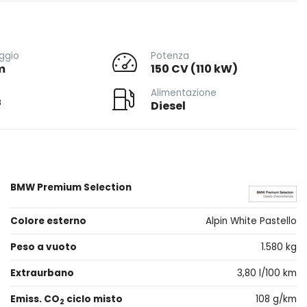
ggio
Potenza
m
150 CV (110 kW)
Alimentazione
3
Diesel
BMW Premium Selection
Colore esterno
Alpin White Pastello
Peso a vuoto
1.580 kg
Extraurbano
3,80 l/100 km
Emiss. CO
ciclo misto
108 g/km
2