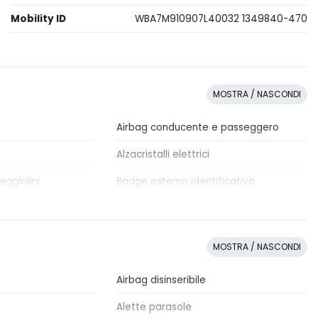
Mobility ID
WBA7M910907L40032 1349840-470
MOSTRA / NASCONDI
Airbag conducente e passeggero
Alzacristalli elettrici
eggiolini
Badge esterno identificativo
Cerchi in lega
Climatizzatore Automatico
MOSTRA / NASCONDI
ltifunzione
Differenziale autobloccante
elettronico
Airbag disinseribile
e automatica
Fendinebbia anteriori
Alette parasole