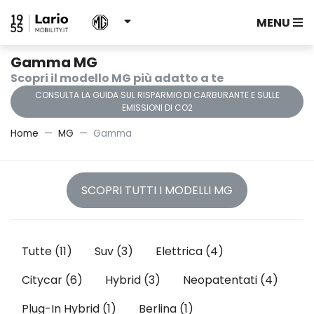
MENU
Gamma MG
Scopri il modello MG più adatto a te
CONSULTA LA GUIDA SUL RISPARMIO DI CARBURANTE E SULLE
EMISSIONI DI CO2
Home
MG
Gamma
SCOPRI TUTTI I MODELLI MG
Tutte
(11)
Suv
(3)
Elettrica
(4)
Citycar
(6)
Hybrid
(3)
Neopatentati
(4)
Plug-In Hybrid
(1)
Berlina
(1)