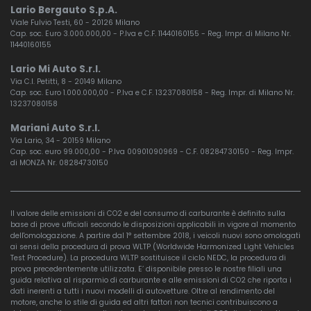
Lario Bergauto S.p.A.
Viale Fulvio Testi, 60 - 20126 Milano
Cap. soc. Euro 3.000.000,00 - P.Iva e C.F. 11440160155 - Reg. Impr. di Milano Nr.
11440160155
Lario Mi Auto S.r.l.
Via C.I. Petitti, 8 - 20149 Milano
Cap. soc. Euro 1.000.000,00 - P.Iva e C.F. 13237080158 - Reg. Impr. di Milano Nr.
13237080158
Mariani Auto S.r.l.
Via Lario, 34 - 20159 Milano
Cap. soc. euro 99.000,00 - P.Iva 00901090969 - C.F. 08284730150 - Reg. Impr.
di MONZA Nr. 08284730150
Il valore delle emissioni di CO2 e del consumo di carburante è definito sulla
base di prove ufficiali secondo le disposizioni applicabili in vigore al momento
dell'omologazione. A partire dal 1° settembre 2018, i veicoli nuovi sono omologati
ai sensi della procedura di prova WLTP (Worldwide Harmonized Light Vehicles
Test Procedure). La procedura WLTP sostituisce il ciclo NEDC, la procedura di
prova precedentemente utilizzata. E’ disponibile presso le nostre filiali una
guida relativa al risparmio di carburante e alle emissioni di CO2 che riporta i
dati inerenti a tutti i nuovi modelli di autovetture. Oltre al rendimento del
motore, anche lo stile di guida ed altri fattori non tecnici contribuiscono a