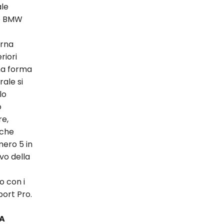
ale
no BMW
erna
riori
na forma
rale si
lo
o
re,
 che
mero 5 in
ivo della
o con i
ort Pro.
DA