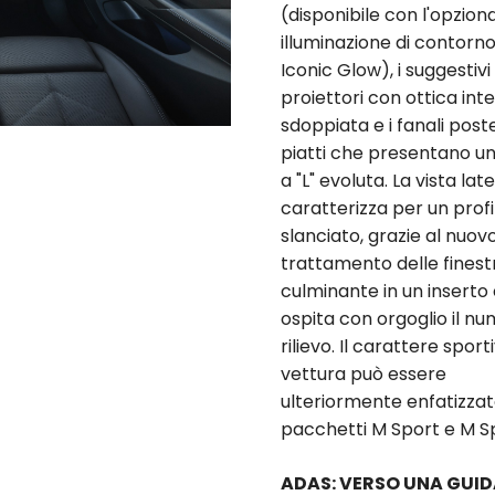
(disponibile con l'opzion
illuminazione di contor
Iconic Glow), i suggestivi
proiettori con ottica int
sdoppiata e i fanali poste
piatti che presentano u
a "L" evoluta. La vista late
caratterizza per un profi
slanciato, grazie al nuov
trattamento delle finest
culminante in un inserto
ospita con orgoglio il nu
rilievo. Il carattere sport
vettura può essere
ulteriormente enfatizzat
pacchetti M Sport e M Sp
ADAS: VERSO UNA GUI