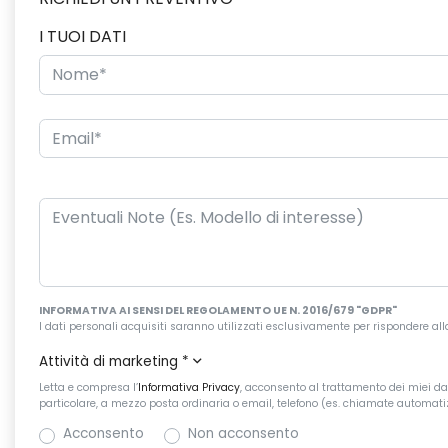
I TUOI DATI
INFORMATIVA AI SENSI DEL REGOLAMENTO UE N. 2016/679 "GDPR"
I dati personali acquisiti saranno utilizzati esclusivamente per rispondere alla r
Attività di marketing
*
Letta e compresa l’
Informativa Privacy
, acconsento al trattamento dei miei dati
particolare, a mezzo posta ordinaria o email, telefono (es. chiamate automatiz
Acconsento
Non acconsento