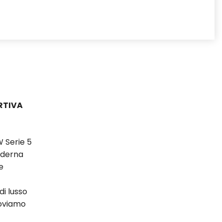
RTIVA
W Serie 5
oderna
e
di lusso
roviamo