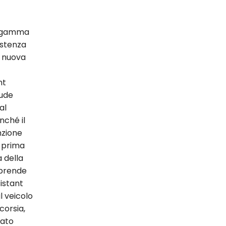
la gamma
istenza
la nuova
nt
lude
al
nché il
nzione
a prima
a della
prende
istant
l veicolo
corsia,
mato