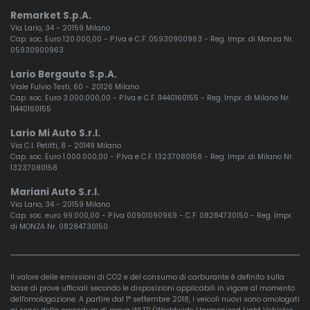
Remarket S.p.A.
Via Lario, 34 - 20159 Milano
Cap. soc. Euro 120.000,00 - P.Iva e C.F. 05930900963 - Reg. Impr. di Monza Nr.
05930900963
Lario Bergauto S.p.A.
Viale Fulvio Testi, 60 - 20126 Milano
Cap. soc. Euro 3.000.000,00 - P.Iva e C.F. 11440160155 - Reg. Impr. di Milano Nr.
11440160155
Lario Mi Auto S.r.l.
Via C.I. Petitti, 8 - 20149 Milano
Cap. soc. Euro 1.000.000,00 - P.Iva e C.F. 13237080158 - Reg. Impr. di Milano Nr.
13237080158
Mariani Auto S.r.l.
Via Lario, 34 - 20159 Milano
Cap. soc. euro 99.000,00 - P.Iva 00901090969 - C.F. 08284730150 - Reg. Impr.
di MONZA Nr. 08284730150
Il valore delle emissioni di CO2 e del consumo di carburante è definito sulla
base di prove ufficiali secondo le disposizioni applicabili in vigore al momento
dell'omologazione. A partire dal 1° settembre 2018, i veicoli nuovi sono omologati