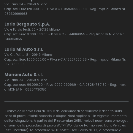
Via Lario, 34 - 20159 Milano
Cap. soc. Euro 120.000,00 - P.Iva e C.F. 05930900963 - Reg. Impr. di Monza Nr.
05930900963
Lario Bergauto S.p.A.
Viale Fulvio Testi, 60 - 20126 Milano
Cap. soc. Euro 3.000.000,00 - P.Iva e C.F. 11440160155 - Reg. Impr. di Milano Nr.
11440160155
Lario Mi Auto S.r.l.
Via C.I. Petitti, 8 - 20149 Milano
Cap. soc. Euro 1.000.000,00 - P.Iva e C.F. 13237080158 - Reg. Impr. di Milano Nr.
13237080158
Mariani Auto S.r.l.
Via Lario, 34 - 20159 Milano
Cap. soc. euro 99.000,00 - P.Iva 00901090969 - C.F. 08284730150 - Reg. Impr.
di MONZA Nr. 08284730150
Il valore delle emissioni di CO2 e del consumo di carburante è definito sulla
base di prove ufficiali secondo le disposizioni applicabili in vigore al momento
dell'omologazione. A partire dal 1° settembre 2018, i veicoli nuovi sono omologati
ai sensi della procedura di prova WLTP (Worldwide Harmonized Light Vehicles
Test Procedure). La procedura WLTP sostituisce il ciclo NEDC, la procedura di