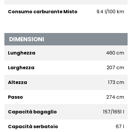
Consumo carburante Misto
9.4 l/100 km
DIMENSIONI
Lunghezza
460 cm
Larghezza
207 cm
Altezza
173 cm
Passo
274 cm
Capacità bagaglio
157/1651 l
Capacità serbatoio
67 l