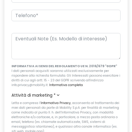
INFORMATIVA AI SENSI DEL REGOLAMENTO UE N. 2016/679 "GDPR"
I dati personali acquisiti saranno utilizzati esclusivamente per
rispondere alla richiesta formulata. Gli Interessati possono esercitare i
diritti di cui agli artt. 15 - 23 del GDPR scrivendo all'indirizzo
info.privacy@mobility.it.
Informativa completa
.
Attività di marketing
*
Letta e compresa l’
Informativa Privacy
, acconsento al trattamento dei
miei dati personali da parte di Mobility S.p.A. per finalità di marketing
come indicato al punto II. h. dell’Informativa Privacy, con modalità
elettroniche e/o cartacee, e, in particolare, a mezzo posta ordinaria o
email, telefono (es. chiamate automatizzate, SMS, sistemi di
messaggistica istantanea), e qualsiasi altro canale informatico (es.
siti web, mobile app).