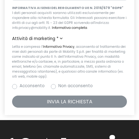
INFORMATIVA AI SENSI DEL REGOLAMENTO UE N. 2016/679 "GDPR"
I dati personali acquisiti saranno utilizzati esclusivamente per
rispondere alla richiesta formulata. Gli Interessati possono esercitare i
diritti di cui agli artt. 15 - 23 del GDPR scrivendo all'indirizzo
info.privacy@mobility.it.
Informativa completa
.
Attività di marketing
*
Letta e compresa l’
Informativa Privacy
, acconsento al trattamento dei
miei dati personali da parte di Mobility S.p.A. per finalità di marketing
come indicato al punto II. h. dell’Informativa Privacy, con modalità
elettroniche e/o cartacee, e, in particolare, a mezzo posta ordinaria o
email, telefono (es. chiamate automatizzate, SMS, sistemi di
messaggistica istantanea), e qualsiasi altro canale informatico (es.
siti web, mobile app).
Acconsento
Non acconsento