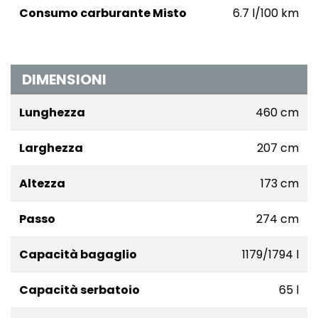
Consumo carburante Misto
6.7 l/100 km
DIMENSIONI
Lunghezza
460 cm
Larghezza
207 cm
Altezza
173 cm
Passo
274 cm
Capacità bagaglio
1179/1794 l
Capacità serbatoio
65 l