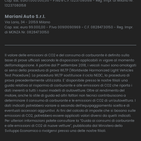
Cap. soc. Euro 1.000.000,00 - P.Iva e C.F. 13237080158 - Reg. Impr. di Milano Nr.
13237080158
Mariani Auto S.r.l.
Via Lario, 34 - 20159 Milano
Cap. soc. euro 99.000,00 - P.Iva 00901090969 - C.F. 08284730150 - Reg. Impr.
di MONZA Nr. 08284730150
Il valore delle emissioni di CO2 e del consumo di carburante è definito sulla
base di prove ufficiali secondo le disposizioni applicabili in vigore al momento
dell'omologazione. A partire dal 1° settembre 2018, i veicoli nuovi sono omologati
ai sensi della procedura di prova WLTP (Worldwide Harmonized Light Vehicles
Test Procedure). La procedura WLTP sostituisce il ciclo NEDC, la procedura di
prova precedentemente utilizzata. E’ disponibile presso le nostre filiali una
guida relativa al risparmio di carburante e alle emissioni di CO2 che riporta i
dati inerenti a tutti i nuovi modelli di autovetture. Oltre al rendimento del
motore, anche lo stile di guida ed altri fattori non tecnici contribuiscono a
determinare il consumo di carburante e le emissioni di CO2 di un’autovettura. I
dati indicati potrebbero variare a seconda dell’equipaggiamento scelto e di
eventuali accessori aggiuntivi. Ai fini del calcolo di imposte che si basano sulle
emissioni di CO2, potrebbero essere applicati valori diversi da quelli indicati.
Per ulteriori informazioni potete consultare la “Guida ai consumi di carburante
e alle emissioni di CO2 di nuove vetture”, pubblicata dal Ministero dello
Sviluppo Economico o rivolgervi presso una delle nostre filiali.