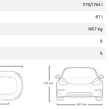
1179/1794 l
67 l
1957 Kg
5
5
173 cm
207 cm