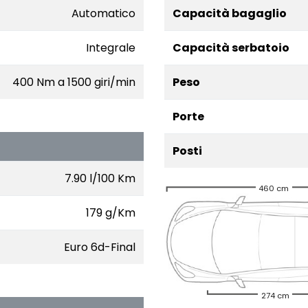
Automatico
Capacità bagaglio
Integrale
Capacità serbatoio
400 Nm a 1500 giri/min
Peso
Porte
Posti
7.90 l/100 Km
460 cm
179 g/Km
Euro 6d-Final
274 cm