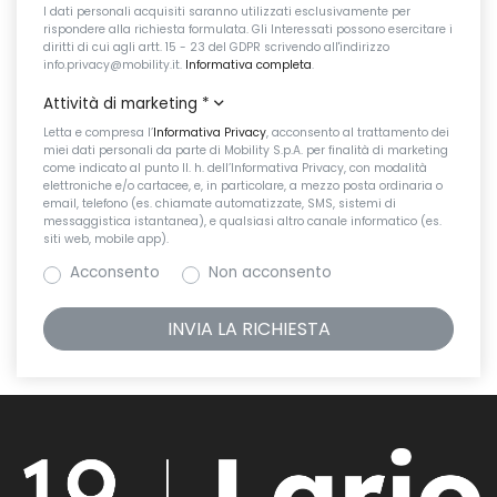
I dati personali acquisiti saranno utilizzati esclusivamente per
rispondere alla richiesta formulata. Gli Interessati possono esercitare i
diritti di cui agli artt. 15 - 23 del GDPR scrivendo all'indirizzo
info.privacy@mobility.it.
Informativa completa
.
Attività di marketing
*
Letta e compresa l’
Informativa Privacy
, acconsento al trattamento dei
miei dati personali da parte di Mobility S.p.A. per finalità di marketing
come indicato al punto II. h. dell’Informativa Privacy, con modalità
elettroniche e/o cartacee, e, in particolare, a mezzo posta ordinaria o
email, telefono (es. chiamate automatizzate, SMS, sistemi di
messaggistica istantanea), e qualsiasi altro canale informatico (es.
siti web, mobile app).
Acconsento
Non acconsento