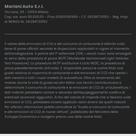
Mariani Auto S.r.l.
Via Lario, 34 - 20159 Milano
Cap. soc. euro 99.000,00 - P.Iva 00901090969 - C.F. 08284730150 - Reg. Impr.
di MONZA Nr. 08284730150
Il valore delle emissioni di CO2 e del consumo di carburante è definito sulla
base di prove ufficiali secondo le disposizioni applicabili in vigore al momento
dell'omologazione. A partire dal 1° settembre 2018, i veicoli nuovi sono omologati
ai sensi della procedura di prova WLTP (Worldwide Harmonized Light Vehicles
Test Procedure). La procedura WLTP sostituisce il ciclo NEDC, la procedura di
prova precedentemente utilizzata. E’ disponibile presso le nostre filiali una
guida relativa al risparmio di carburante e alle emissioni di CO2 che riporta i
dati inerenti a tutti i nuovi modelli di autovetture. Oltre al rendimento del
motore, anche lo stile di guida ed altri fattori non tecnici contribuiscono a
determinare il consumo di carburante e le emissioni di CO2 di un’autovettura. I
dati indicati potrebbero variare a seconda dell’equipaggiamento scelto e di
eventuali accessori aggiuntivi. Ai fini del calcolo di imposte che si basano sulle
emissioni di CO2, potrebbero essere applicati valori diversi da quelli indicati.
Per ulteriori informazioni potete consultare la “Guida ai consumi di carburante
e alle emissioni di CO2 di nuove vetture”, pubblicata dal Ministero dello
Sviluppo Economico o rivolgervi presso una delle nostre filiali.