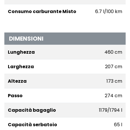
Consumo carburante Misto
6.7 l/100 km
DIMENSIONI
Lunghezza
460 cm
Larghezza
207 cm
Altezza
173 cm
Passo
274 cm
Capacità bagaglio
1179/1794 l
Capacità serbatoio
65 l