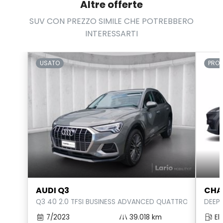
Altre offerte
SUV CON PREZZO SIMILE CHE POTREBBERO
INTERESSARTI
USATO
PRO
AUDI Q3
CHA
Q3 40 2.0 TFSI BUSINESS ADVANCED QUATTRO S-TRONIC
DEEPA
7/2023
39.018 km
Ele