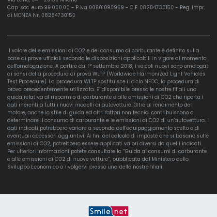
Cap. soc. euro 99.000,00 - P.Iva 00901090969 - C.F. 08284730150 - Reg. Impr.
di MONZA Nr. 08284730150
Il valore delle emissioni di CO2 e del consumo di carburante è definito sulla
base di prove ufficiali secondo le disposizioni applicabili in vigore al momento
dell'omologazione. A partire dal 1° settembre 2018, i veicoli nuovi sono omologati
ai sensi della procedura di prova WLTP (Worldwide Harmonized Light Vehicles
Test Procedure). La procedura WLTP sostituisce il ciclo NEDC, la procedura di
prova precedentemente utilizzata. E’ disponibile presso le nostre filiali una
guida relativa al risparmio di carburante e alle emissioni di CO2 che riporta i
dati inerenti a tutti i nuovi modelli di autovetture. Oltre al rendimento del
motore, anche lo stile di guida ed altri fattori non tecnici contribuiscono a
determinare il consumo di carburante e le emissioni di CO2 di un’autovettura. I
dati indicati potrebbero variare a seconda dell’equipaggiamento scelto e di
eventuali accessori aggiuntivi. Ai fini del calcolo di imposte che si basano sulle
emissioni di CO2, potrebbero essere applicati valori diversi da quelli indicati.
Per ulteriori informazioni potete consultare la “Guida ai consumi di carburante
e alle emissioni di CO2 di nuove vetture”, pubblicata dal Ministero dello
Sviluppo Economico o rivolgervi presso una delle nostre filiali.