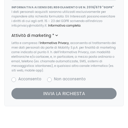
INFORMATIVA AI SENSI DEL REGOLAMENTO UE N. 2016/679 "GDPR"
I dati personali acquisiti saranno utilizzati esclusivamente per
rispondere alla richiesta formulata. Gli Interessati possono esercitare
i diritti di cui agli artt. 15 - 23 del GDPR scrivendo all'indirizzo
info.privacy@mobility.it.
Informativa completa
.
Attività di marketing
*
Letta e compresa l’
Informativa Privacy
, acconsento al trattamento dei
miei dati personali da parte di Mobility S.p.A. per finalità di marketing
come indicato al punto II. h. dell’Informativa Privacy, con modalità
elettroniche e/o cartacee, e, in particolare, a mezzo posta ordinaria o
email, telefono (es. chiamate automatizzate, SMS, sistemi di
messaggistica istantanea), e qualsiasi altro canale informatico (es.
siti web, mobile app).
Acconsento
Non acconsento