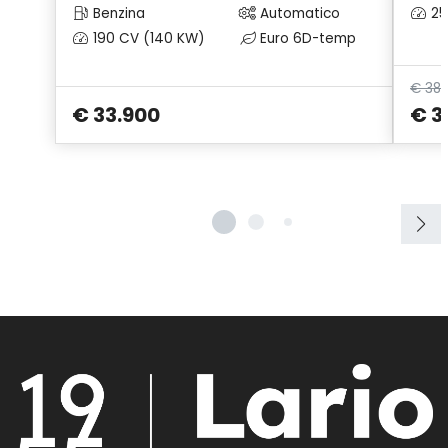
Benzina
Automatico
25
190 CV (140 KW)
Euro 6D-temp
€ 38
€ 33.900
€ 3