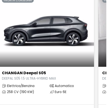
PRONTA CONSEGNA
PR
CHANGAN Deepal S05
CH
DEEPAL S05 1.5 ULTRA-HYBRID MAX
DEE
Elettrica/Benzina
Automatico
E
258 CV (190 KW)
Euro 6E