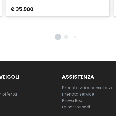
€ 35.900
VEICOLI
ASSISTENZA
Prenota videoconsulenza
n offerta
Prenota service
Prova Box
Le nostre sedi