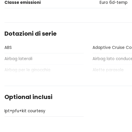
Classe emissioni
Euro 6d-temp
Dotazioni di serie
ABS
Adaptive Cruise Co
Airbag laterali
Airbag lato conduc
Airbag per le ginocchia
Alette parasole
Barre portabagagli
Bluetooth®
Cambio automatico
Cavo ricarica batte
Optional inclusi
Cromature interne
Display multifunzio
Ipt+pfu+kit courtesy
ESC / Electronic Stability Control
Fari a led
Fari con accensione automatica
Fari posteriori a led