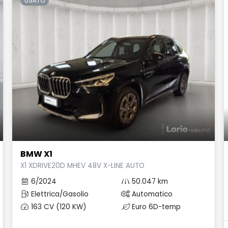
USATO
BMW X1
X1 XDRIVE20D MHEV 48V X-LINE AUTO
6/2024
50.047 km
Elettrica/Gasolio
Automatico
163 CV (120 KW)
Euro 6D-temp