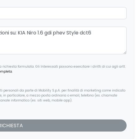
guidatore
ri elettrici
Specchietti retrovisori elettrici e
riscaldabili
iore
USB
Volante multifunzionale
ichiesta formulata. Gli Interessati possono esercitare i diritti di cui agli artt.
ompleta
.
i personali da parte di Mobility S.p.A. per finalità di marketing come indicato
, e, in particolare, a mezzo posta ordinaria o email, telefono (es. chiamate
anale informatico (es. siti web, mobile app).