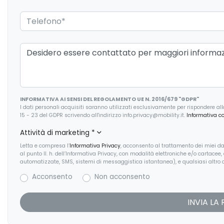
Specchietti retrovisori colorati
Specchietti retroviso
Spoiler
Telecamera poster
Vetri oscurati
Volante in pelle
INFORMATIVA AI SENSI DEL REGOLAMENTO UE N. 2016/679 "GDPR"
I dati personali acquisiti saranno utilizzati esclusivamente per rispondere alla r
15 - 23 del GDPR scrivendo all'indirizzo info.privacy@mobility.it.
Informativa c
Attività di marketing
*
Letta e compresa l’
Informativa Privacy
, acconsento al trattamento dei miei dat
al punto II. h. dell’Informativa Privacy, con modalità elettroniche e/o cartacee
automatizzate, SMS, sistemi di messaggistica istantanea), e qualsiasi altro c
Acconsento
Non acconsento