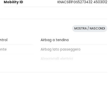
Mobility ID
KNACS81FGS5273432 4503012
MOSTRA / NASCONDI
ntrol
Airbag a tendina
ente
Airbag lato passeggero
Alzacristalli elettrici
Cambio al volante
rie
Cerchi in lega
ne
Elementi di ancoraggio
Fari alogeni
Fendinebbia anteriori