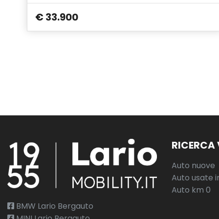
€ 33.900
RICERCA 
Auto nuove
Auto usate i
Auto km 0
BMW Lario Bergauto
MINI Lario Bergauto