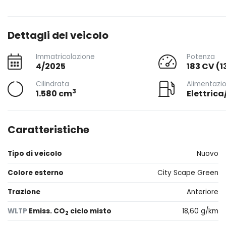
Dettagli del veicolo
Immatricolazione
Potenza
4/2025
183 CV (1
Cilindrata
Alimentazi
3
1.580 cm
Elettric
Caratteristiche
Tipo di veicolo
Nuovo
Colore esterno
City Scape Green
Trazione
Anteriore
WLTP
Emiss. CO
ciclo misto
18,60 g/km
2