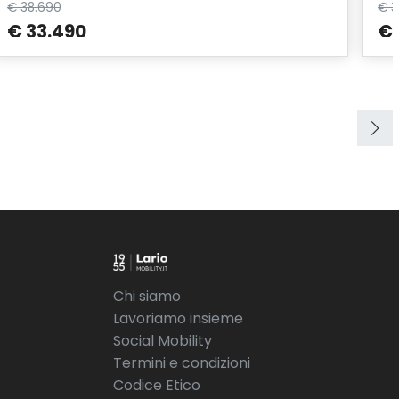
€ 38.690
€ 3
€ 33.490
€ 
Chi siamo
Lavoriamo insieme
Social Mobility
Termini e condizioni
Codice Etico