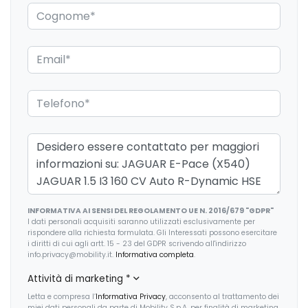
Dab (digital audio broadcasting)
Dinamica configurabile
Dispositivo di ausilio alla frenata di emergenza (eba)
Dispositivo per frenata di emergenza
Doppio portabicchieri frontale
Doppio scarico posteriore
Dynamic stability control (dsc)
Eco hmi con analisi dei parametri di guida
INFORMATIVA AI SENSI DEL REGOLAMENTO UE N. 2016/679 "GDPR"
I dati personali acquisiti saranno utilizzati esclusivamente per
rispondere alla richiesta formulata. Gli Interessati possono esercitare
Efficient drive line
i diritti di cui agli artt. 15 - 23 del GDPR scrivendo all'indirizzo
info.privacy@mobility.it.
Informativa completa
.
Fari a led
Attività di marketing
*
Fari a led con luci diurne caratteristiche, indic. direz. animati
Letta e compresa l’
Informativa Privacy
, acconsento al trattamento dei
ant/post. automat. abbagl. assist.
miei dati personali da parte di Mobility S.p.A. per finalità di marketing