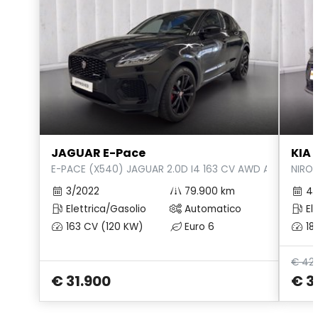
Paddle shift - comandi marce al volante con finitura noble
Parabrezza anteriore
Pedaliera in metallo lucidato
Pivi pro (connected)
Pneumatici estivi
JAGUAR E-Pace
KIA 
Poggiatesta anteriori passivi con prevenzione del colpo di
E-PACE (X540) JAGUAR 2.0D I4 163 CV AWD AUTO R-D
NIRO 
frusta
3/2022
79.900 km
4/
Poggiatesta centrale posteriore
Elettrica/Gasolio
Automatico
Ele
Poggiatesta posteriori
163 CV (120 KW)
Euro 6
18
Presa usb
€ 42.
Prese ausiliari
€ 31.900
€ 3
Pulsante start