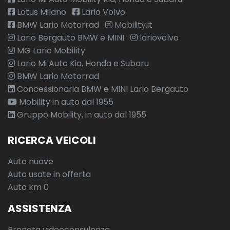
Lotus Milano
Lario Volvo
Sequenza di accensione: movimenti, quadrante e
BMW Lario Motorrad
Mobility.it
illuminazione
Lario Bergauto BMW e MINI
lariovolvo
Serbatoio carburante standard (65l)
MG Lario Mobility
Lario Mi Auto Kia, Honda e Subaru
Servosterzo elettrico (epas)
BMW Lario Motorrad
Sistema di chiusura per bambini ad azionamento elettrico
Concessionaria BMW e MINI Lario Bergauto
Mobility in auto dal 1955
Sistema di controllo pressione pneumatici (tpms)
Gruppo Mobility, in auto dal 1955
Sistema frenante antibloccaggio (abs)
RICERCA VEICOLI
Sistema posteriore di ancoraggio isofix per seggiolino
bambini
Auto nuove
Auto usate in offerta
Soglie di ingresso in metallo con logo r-dynamic
Auto km 0
Sospensioni passive
ASSISTENZA
Specchietto retrovisore interno fotocromatico
Prenota videoconsulenza