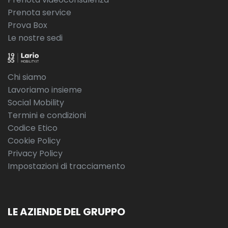
Spoiler portellone posteriore
Prenota service
Taratura dello sterzo in funzione della velocità
Prova Box
Le nostre sedi
Telecamera posteriore
Tergicristalli con sensore pioggia
Chi siamo
Tergilunotto
Lavoriamo insieme
Tetto in tinta con la carrozzeria
Social Mobility
Termini e condizioni
Tetto standard
Codice Etico
Touch screen ad alta risoluzione da 11.4
Cookie Policy
Privacy Policy
Traffic sign recognition - limitatore di velocità intelligente
Impostazioni di tracciamento
Vano di carico - punti di ancoraggio bagagli
Vetri oscurati
LE AZIENDE DEL GRUPPO
Voice control