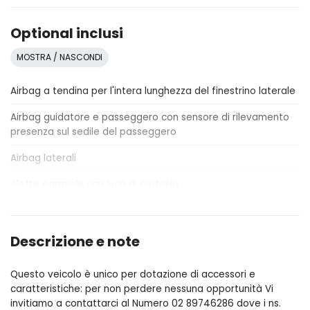
Optional inclusi
MOSTRA / NASCONDI
Airbag a tendina per l'intera lunghezza del finestrino laterale
Airbag guidatore e passeggero con sensore di rilevamento
presenza sul sedile del passeggero
Airbag laterali
Alette parasole con luce di cortesia
All surface progress control (aspc)
Allarme perimetrico
Descrizione e note
Android auto
Questo veicolo è unico per dotazione di accessori e
caratteristiche: per non perdere nessuna opportunità Vi
Apertura portellone posteriore elettrica (apertura /chiusura)
invitiamo a contattarci al Numero 02 89746286 dove i ns.