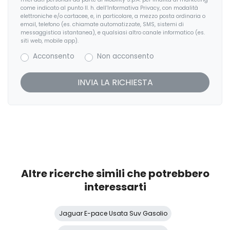
come indicato al punto II. h. dell’Informativa Privacy, con modalità
Fari automatici
elettroniche e/o cartacee, e, in particolare, a mezzo posta ordinaria o
email, telefono (es. chiamate automatizzate, SMS, sistemi di
messaggistica istantanea), e qualsiasi altro canale informatico (es.
Finestrini elettrici con apertura/chiusura one-touch
siti web, mobile app).
Freno di stazionamento elettrico (epb)
Acconsento
Non acconsento
Ganci nel vano di carico
Hill launch assist - assistenza per partenza in salita
Illuminazione console superiore
Illuminazione d'ambiente: faretto anteriore, posteriore e
bagagliaio, luci di cortesia anteriori
Illuminazione interna
Altre ricerche simili che potrebbero
Incontrol remote
interessarti
Indicatori cambio corsia
Jaguar E-pace Usata Suv Gasolio
Jaguardrive control