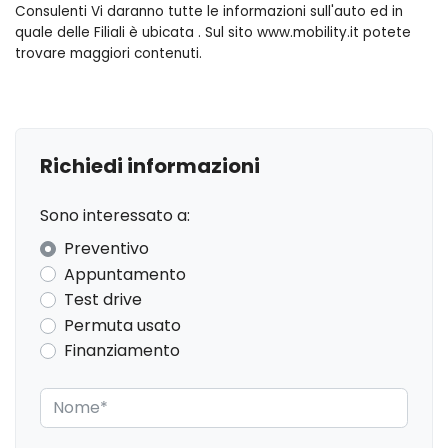
Apple carplay
Consulenti Vi daranno tutte le informazioni sull'auto ed in
quale delle Filiali è ubicata . Sul sito www.mobility.it potete
Avviso cinture di sicurezza
trovare maggiori contenuti.
Blind spot assist
Bocchette climatizzatore per i passeggeri posteriori
Cambio automatico
Richiedi informazioni
Cerchi in lega da 20 a 5 razze doppie style 5120 finitura satin
Sono interessato a:
dark grey/diamond turned contras.
Preventivo
Chiusura automatica delle portiere configurabile
Appuntamento
Climatizzatore a 2 zone
Test drive
Permuta usato
Computer di bordo
Finanziamento
Console centrale con bracciolo
Copertura del vano di carico
Cruise control adattivo