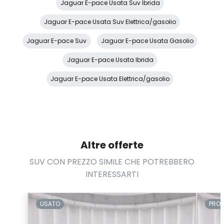
Jaguar E-pace Usata Suv Ibrida
Keyless entry
Jaguar E-pace Usata Suv Elettrica/gasolio
Lane keep assist
Jaguar E-pace Suv
Jaguar E-pace Usata Gasolio
Logo e scritta jaguar
Jaguar E-pace Usata Ibrida
Luce stop in alta posizione nel centro
Jaguar E-pace Usata Elettrica/gasolio
Luce vano di carico
Luci fendinebbia posteriori
Lunotto riscaldato
Altre offerte
Meridian sound system (380w)
SUV CON PREZZO SIMILE CHE POTREBBERO
Monitor rilevamento collisione in uscita posteriore
INTERESSARTI
Monitor rilevamento traffico in uscita posteriore
Monitoraggio delle condizioni del guidatore
USATO
PRO
Online pack con data plan