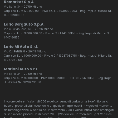
Remarket S.p.A.
Volante in pelle con logo r-dynamic
Via Lario, 34 - 20159 Milano
Cap. soc. Euro 120.000,00 - P.Iva e C.F. 05930900963 - Reg. Impr. di Monza Nr.
05930900963
Lario Bergauto S.p.A.
Viale Fulvio Testi, 60 - 20126 Milano
Cap. soc. Euro 3.000.000,00 - P.Iva e C.F. 11440160155 - Reg. Impr. di Milano Nr.
11440160155
Lario Mi Auto S.r.l.
Via C.I. Petitti, 8 - 20149 Milano
Cap. soc. Euro 1.000.000,00 - P.Iva e C.F. 13237080158 - Reg. Impr. di Milano Nr.
13237080158
Mariani Auto S.r.l.
Via Lario, 34 - 20159 Milano
Cap. soc. euro 99.000,00 - P.Iva 00901090969 - C.F. 08284730150 - Reg. Impr.
di MONZA Nr. 08284730150
Il valore delle emissioni di CO2 e del consumo di carburante è definito sulla
base di prove ufficiali secondo le disposizioni applicabili in vigore al momento
dell'omologazione. A partire dal 1° settembre 2018, i veicoli nuovi sono omologati
ai sensi della procedura di prova WLTP (Worldwide Harmonized Light Vehicles