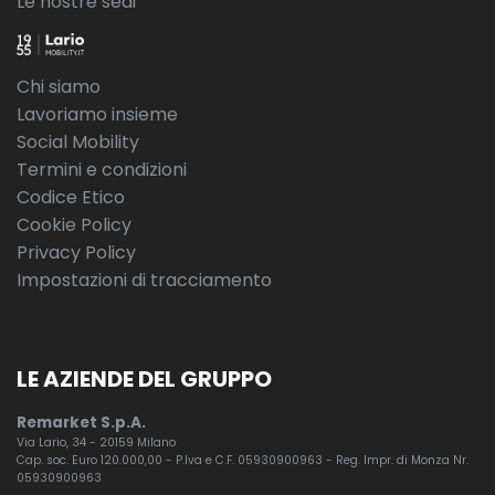
Le nostre sedi
Trailer stability assist (tsa)
Vernice metallizzata santorini black
Chi siamo
Vetri oscurati
Lavoriamo insieme
Volante standard
Social Mobility
Termini e condizioni
Codice Etico
Cookie Policy
Privacy Policy
Impostazioni di tracciamento
LE AZIENDE DEL GRUPPO
Remarket S.p.A.
Via Lario, 34 - 20159 Milano
Cap. soc. Euro 120.000,00 - P.Iva e C.F. 05930900963 - Reg. Impr. di Monza Nr.
05930900963