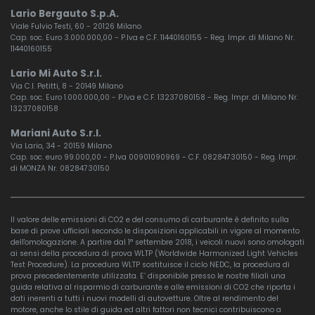
Lario Bergauto S.p.A.
Viale Fulvio Testi, 60 - 20126 Milano
Cap. soc. Euro 3.000.000,00 - P.Iva e C.F. 11440160155 - Reg. Impr. di Milano Nr.
11440160155
Lario Mi Auto S.r.l.
Via C.I. Petitti, 8 - 20149 Milano
Cap. soc. Euro 1.000.000,00 - P.Iva e C.F. 13237080158 - Reg. Impr. di Milano Nr.
13237080158
Mariani Auto S.r.l.
Via Lario, 34 - 20159 Milano
Cap. soc. euro 99.000,00 - P.Iva 00901090969 - C.F. 08284730150 - Reg. Impr.
di MONZA Nr. 08284730150
Il valore delle emissioni di CO2 e del consumo di carburante è definito sulla
base di prove ufficiali secondo le disposizioni applicabili in vigore al momento
dell'omologazione. A partire dal 1° settembre 2018, i veicoli nuovi sono omologati
ai sensi della procedura di prova WLTP (Worldwide Harmonized Light Vehicles
Test Procedure). La procedura WLTP sostituisce il ciclo NEDC, la procedura di
prova precedentemente utilizzata. E’ disponibile presso le nostre filiali una
guida relativa al risparmio di carburante e alle emissioni di CO2 che riporta i
dati inerenti a tutti i nuovi modelli di autovetture. Oltre al rendimento del
motore, anche lo stile di guida ed altri fattori non tecnici contribuiscono a