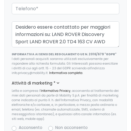
Dispositivo per frenata di emergenza
Doppia presa usb anteriore
Driver condition monitor
Dynamic stability control (dsc)
Esclusione funzione terza fila sedili
INFORMATIVA AI SENSI DEL REGOLAMENTO UE N. 2016/679 "GDPR"
Fari a led
I dati personali acquisiti saranno utilizzati esclusivamente per
rispondere alla richiesta formulata. Gli Interessati possono esercitare
i diritti di cui agli artt. 15 - 23 del GDPR scrivendo all'indirizzo
Fari automatici
info.privacy@mobility.it.
Informativa completa
.
Fari automatici (sensore crepuscolare)
Attività di marketing
*
Letta e compresa l’
Informativa Privacy
, acconsento al trattamento dei
Fari con livellamento manuale
miei dati personali da parte di Mobility S.p.A. per finalità di marketing
come indicato al punto II. h. dell’Informativa Privacy, con modalità
Fari fendinebbia anteriori
elettroniche e/o cartacee, e, in particolare, a mezzo posta ordinaria o
email, telefono (es. chiamate automatizzate, SMS, sistemi di
messaggistica istantanea), e qualsiasi altro canale informatico (es.
Freno di stazionamento elettrico (epb)
siti web, mobile app).
Hill descent control (hdc)
Acconsento
Non acconsento