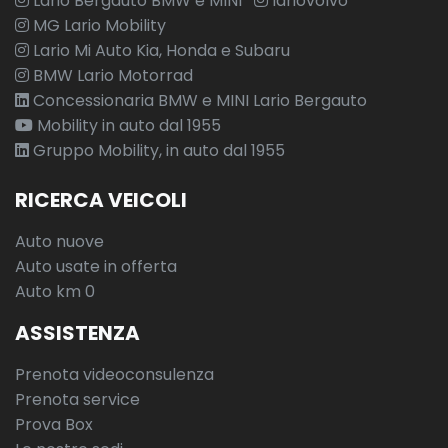
Lario Bergauto BMW e MINI
lariovolvo
Sospensioni elicoidali
MG Lario Mobility
Lario Mi Auto Kia, Honda e Subaru
Specchietti ripieg. elettr., auto oscuranti, riscaldati e luci
BMW Lario Motorrad
avvicinam. (lato guida oscuram. aut.)
Concessionaria BMW e MINI Lario Bergauto
Specchietto retrovisore interno fotocromatico
Mobility in auto dal 1955
Gruppo Mobility, in auto dal 1955
Telecamera posteriore
Tenuta del freno
RICERCA VEICOLI
Tergicristalli con sensore pioggia
Auto nuove
Auto usate in offerta
Terrain response 2
Auto km 0
Tetto in tinta con la carrozzeria
ASSISTENZA
Tetto standard
Prenota videoconsulenza
Touch screen ad alta risoluzione da 10
Prenota service
Touch screen ad alta risoluzione da 11.4
Prova Box