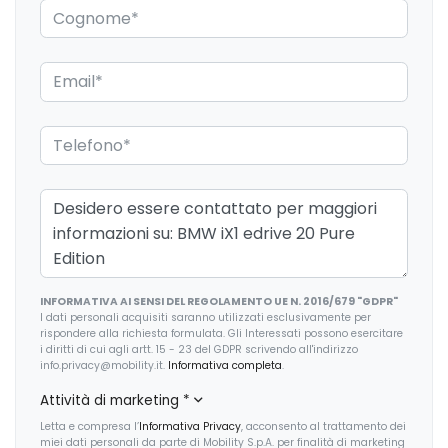
Cinture di sicurezza
Console centrale multifunzione
Differenziale autobloccante elettronico
ESS / Emergency Stop Signal
Fari a led
Fari con accensione automatica
Fari con accensione automatica + sensore pioggia
Fari posteriori a led
INFORMATIVA AI SENSI DEL REGOLAMENTO UE N. 2016/679 "GDPR"
Freno di stazionamento elettrico
I dati personali acquisiti saranno utilizzati esclusivamente per
rispondere alla richiesta formulata. Gli Interessati possono esercitare
Garanzie
i diritti di cui agli artt. 15 - 23 del GDPR scrivendo all'indirizzo
info.privacy@mobility.it.
Informativa completa
.
Illuminazione abitacolo
Attività di marketing
*
Indicatore cambio marcia
Letta e compresa l’
Informativa Privacy
, acconsento al trattamento dei
miei dati personali da parte di Mobility S.p.A. per finalità di marketing