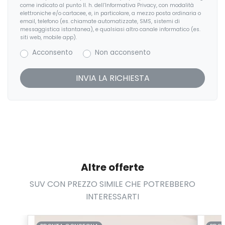
Inserti in acciaio esterni
come indicato al punto II. h. dell’Informativa Privacy, con modalità
elettroniche e/o cartacee, e, in particolare, a mezzo posta ordinaria o
email, telefono (es. chiamate automatizzate, SMS, sistemi di
Interni in pelle
messaggistica istantanea), e qualsiasi altro canale informatico (es.
siti web, mobile app).
Interni personalizzazione colori
Acconsento
Non acconsento
Kit riparazione pneumatici / tirefit
Pacchetto
Pacchetto sicurezza
Paraurti in tinta
Personalizzazioni Linea e Stile
Portaoggetti aggiuntivi
Altre offerte
Presa 12V aggiuntiva
SUV CON PREZZO SIMILE CHE POTREBBERO
INTERESSARTI
Protezione motore
Radio DAB