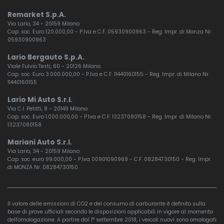
Remarket S.p.A.
Via Lario, 34 - 20159 Milano
Cap. soc. Euro 120.000,00 - P.Iva e C.F. 05930900963 - Reg. Impr. di Monza Nr.
05930900963
Lario Bergauto S.p.A.
Viale Fulvio Testi, 60 - 20126 Milano
Cap. soc. Euro 3.000.000,00 - P.Iva e C.F. 11440160155 - Reg. Impr. di Milano Nr.
11440160155
Lario Mi Auto S.r.l.
Via C.I. Petitti, 8 - 20149 Milano
Cap. soc. Euro 1.000.000,00 - P.Iva e C.F. 13237080158 - Reg. Impr. di Milano Nr.
13237080158
Mariani Auto S.r.l.
Via Lario, 34 - 20159 Milano
Cap. soc. euro 99.000,00 - P.Iva 00901090969 - C.F. 08284730150 - Reg. Impr.
di MONZA Nr. 08284730150
Il valore delle emissioni di CO2 e del consumo di carburante è definito sulla
base di prove ufficiali secondo le disposizioni applicabili in vigore al momento
dell'omologazione. A partire dal 1° settembre 2018, i veicoli nuovi sono omologati