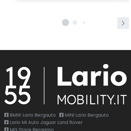
Specchietti retrovisori elettrici
Start & Stop
Strumentazione digitale con display
Tappetini
Vetri oscurati
Volante in pelle
Volante multifunzionale
Volante regolabile
BMW Lario Bergauto
MINI Lario Bergauto
Lario MI Auto Jaguar Land Rover
MG Store Bergamo