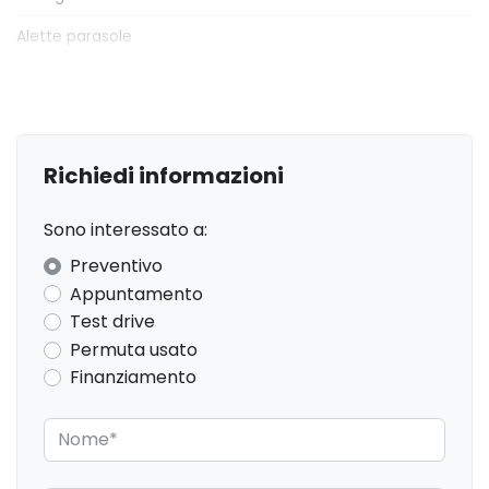
Alette parasole
Alzacristalli elettrici
Antifurto
Assistente al parcheggio
Richiedi informazioni
Badge esterno identificativo
Sono interessato a:
Bagagliaio apribile elettricamente
Preventivo
Barre portabagagli
Appuntamento
Test drive
Bracciolo anteriore
Permuta usato
Caricabatteria
Finanziamento
Cerchi in lega
Chiavi e telecomandi