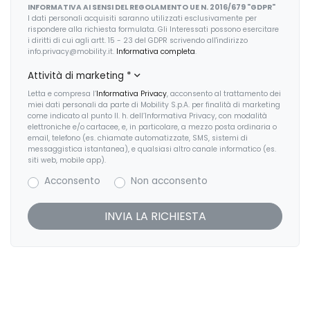
INFORMATIVA AI SENSI DEL REGOLAMENTO UE N. 2016/679 "GDPR"
I dati personali acquisiti saranno utilizzati esclusivamente per
Impianto audio con 6 altoparlanti
Radio DAB
rispondere alla richiesta formulata. Gli Interessati possono esercitare
i diritti di cui agli artt. 15 - 23 del GDPR scrivendo all'indirizzo
Impianto di scarico
Regolatore di velocità - Cruise Control
info.privacy@mobility.it.
Informativa completa
.
Indicatore pressione pneumatici
Attività di marketing
*
Sedile riscaldato lato guidatore
Letta e compresa l’
Informativa Privacy
, acconsento al trattamento dei
Interni in alcantara e pelle
Sedili anteriori regolabili
miei dati personali da parte di Mobility S.p.A. per finalità di marketing
come indicato al punto II. h. dell’Informativa Privacy, con modalità
Interni personalizzazione colori
elettroniche e/o cartacee, e, in particolare, a mezzo posta ordinaria o
Sedili anteriori sportivi
email, telefono (es. chiamate automatizzate, SMS, sistemi di
messaggistica istantanea), e qualsiasi altro canale informatico (es.
Luci di emergenza
Selettore stile di guida
siti web, mobile app).
Mobility kit
Acconsento
Non acconsento
Servosterzo
Personal esim
Sistema audio
Personalizzazione colori esterni
Sistema di chiamata d'emergenza
Personalizzazioni linea e stile
Sistema di frenata anti collisione
Porta usb
Sistema di riconoscimento stanchezza guidatore