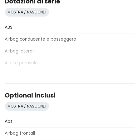
Dotazioni di serie
MOSTRA / NASCONDI
ABS
Airbag conducente e passeggero
Airbag laterali
Alette parasole
Alzacristalli elettrici
Antifurto
Optional inclusi
Assistente al parcheggio
MOSTRA / NASCONDI
Attacchi Isofix per seggiolini
Abs
Badge esterno identificativo
Airbag frontali
Bracciolo anteriore