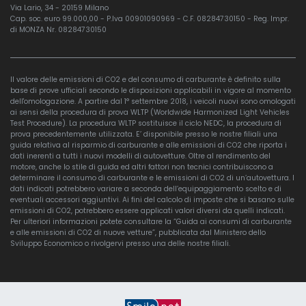
Via Lario, 34 - 20159 Milano
Cap. soc. euro 99.000,00 - P.Iva 00901090969 - C.F. 08284730150 - Reg. Impr.
di MONZA Nr. 08284730150
Il valore delle emissioni di CO2 e del consumo di carburante è definito sulla
base di prove ufficiali secondo le disposizioni applicabili in vigore al momento
dell'omologazione. A partire dal 1° settembre 2018, i veicoli nuovi sono omologati
ai sensi della procedura di prova WLTP (Worldwide Harmonized Light Vehicles
Test Procedure). La procedura WLTP sostituisce il ciclo NEDC, la procedura di
prova precedentemente utilizzata. E’ disponibile presso le nostre filiali una
guida relativa al risparmio di carburante e alle emissioni di CO2 che riporta i
dati inerenti a tutti i nuovi modelli di autovetture. Oltre al rendimento del
motore, anche lo stile di guida ed altri fattori non tecnici contribuiscono a
determinare il consumo di carburante e le emissioni di CO2 di un’autovettura. I
dati indicati potrebbero variare a seconda dell’equipaggiamento scelto e di
eventuali accessori aggiuntivi. Ai fini del calcolo di imposte che si basano sulle
emissioni di CO2, potrebbero essere applicati valori diversi da quelli indicati.
Per ulteriori informazioni potete consultare la “Guida ai consumi di carburante
e alle emissioni di CO2 di nuove vetture”, pubblicata dal Ministero dello
Sviluppo Economico o rivolgervi presso una delle nostre filiali.