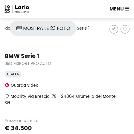
MENU
MOSTRA LE 23 FOTO
Ricerca auto
Usate
Bmw
Serie 1
BMW Serie 1
118D MSPORT PRO AUTO
USATA
Guarda video
Mobility Via Brescia, 78 - 24064 Grumello del Monte,
BG
Prezzo in offerta
€ 34.500