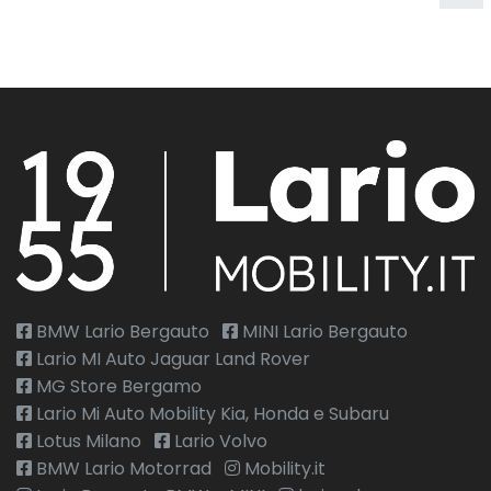
Touchscreen
Vetri scuri
Volante
Volante in pelle veganza multifuzione
Welcome light
BMW Lario Bergauto
MINI Lario Bergauto
Lario MI Auto Jaguar Land Rover
MG Store Bergamo
Lario Mi Auto Mobility Kia, Honda e Subaru
Lotus Milano
Lario Volvo
BMW Lario Motorrad
Mobility.it