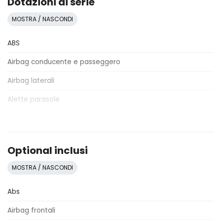
Dotazioni di serie
MOSTRA / NASCONDI
ABS
Airbag conducente e passeggero
Airbag laterali
Alette parasole
Alzacristalli elettrici
Antifurto
Optional inclusi
Assistente al parcheggio
MOSTRA / NASCONDI
Attacchi Isofix per seggiolini
Abs
Badge esterno identificativo
Airbag frontali
Bracciolo anteriore