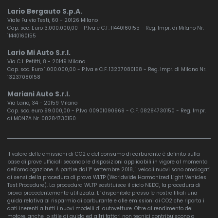
Lario Bergauto S.p.A.
Viale Fulvio Testi, 60 - 20126 Milano
Cap. soc. Euro 3.000.000,00 - P.Iva e C.F. 11440160155 - Reg. Impr. di Milano Nr.
11440160155
Lario Mi Auto S.r.l.
Via C.I. Petitti, 8 - 20149 Milano
Cap. soc. Euro 1.000.000,00 - P.Iva e C.F. 13237080158 - Reg. Impr. di Milano Nr.
13237080158
Mariani Auto S.r.l.
Via Lario, 34 - 20159 Milano
Cap. soc. euro 99.000,00 - P.Iva 00901090969 - C.F. 08284730150 - Reg. Impr.
di MONZA Nr. 08284730150
Il valore delle emissioni di CO2 e del consumo di carburante è definito sulla
base di prove ufficiali secondo le disposizioni applicabili in vigore al momento
dell'omologazione. A partire dal 1° settembre 2018, i veicoli nuovi sono omologati
ai sensi della procedura di prova WLTP (Worldwide Harmonized Light Vehicles
Test Procedure). La procedura WLTP sostituisce il ciclo NEDC, la procedura di
prova precedentemente utilizzata. E’ disponibile presso le nostre filiali una
guida relativa al risparmio di carburante e alle emissioni di CO2 che riporta i
dati inerenti a tutti i nuovi modelli di autovetture. Oltre al rendimento del
motore, anche lo stile di guida ed altri fattori non tecnici contribuiscono a