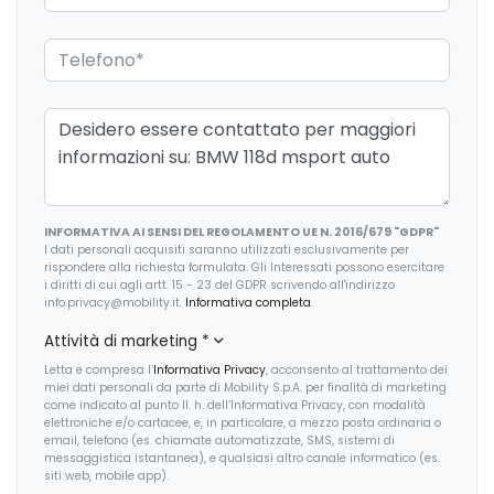
Impianto di scarico
Sedile riscaldato lato guidatore
Indicatore pressione pneumatici
Sedili anteriori regolabili
Interni in alcantara e pelle
Sedili anteriori sportivi
Interni personalizzazione colori
Selettore stile di guida
Luci di emergenza
Servosterzo
INFORMATIVA AI SENSI DEL REGOLAMENTO UE N. 2016/679 "GDPR"
Metallizzata
Sistema audio
I dati personali acquisiti saranno utilizzati esclusivamente per
rispondere alla richiesta formulata. Gli Interessati possono esercitare
Mobility kit
i diritti di cui agli artt. 15 - 23 del GDPR scrivendo all'indirizzo
Sistema di chiamata d'emergenza
info.privacy@mobility.it.
Informativa completa
.
Personal esim
Sistema di frenata anti collisione
Attività di marketing
*
Personalizzazione colori esterni
Letta e compresa l’
Informativa Privacy
, acconsento al trattamento dei
Sistema di riconoscimento stanchezza guidatore
miei dati personali da parte di Mobility S.p.A. per finalità di marketing
come indicato al punto II. h. dell’Informativa Privacy, con modalità
Personalizzazioni linea e stile
Sospensioni regolabili
elettroniche e/o cartacee, e, in particolare, a mezzo posta ordinaria o
email, telefono (es. chiamate automatizzate, SMS, sistemi di
Porta usb
Specchietti retrovisori colorati
messaggistica istantanea), e qualsiasi altro canale informatico (es.
siti web, mobile app).