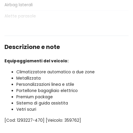
Airbag laterali
Cambio automatico
Alette parasole
Cerchi in lega
Alzacristalli elettrici
Chiavi e telecomandi
Antifurto
Console centrale multifunzione
Descrizione e note
Assistente al parcheggio
Controllo della trazione
Equipaggiamenti del veicolo:
Assistente alla frenata
Differenziale autobloccante elettronico
Climatizzatore automatico a due zone
Badge esterno identificativo
Fari a led
Metallizzata
Bracciolo anteriore
Personalizzazioni linea e stile
Fari con accensione automatica + sensore pioggia
Portellone bagagliaio elettrico
Cambio automatico
Freno di stazionamento elettrico
Premium package
Sistema di guida assistita
Cerchi in lega da 18
Illuminazione ambientale
Vetri scuri
Chiavi e telecomandi
Illuminazione bagagliaio
[Cod: 1293227-470] [Veicolo: 359762]
Climatizzatore
Indicatore cambio marcia