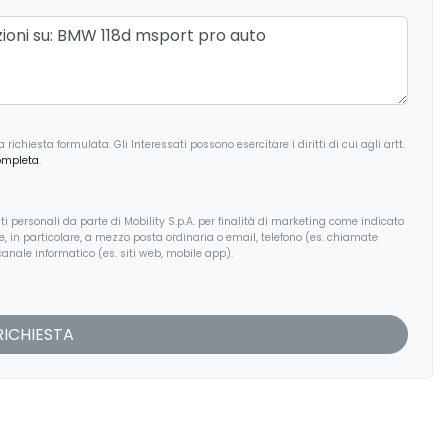
ichiesta formulata. Gli Interessati possono esercitare i diritti di cui agli artt.
ompleta
.
i personali da parte di Mobility S.p.A. per finalità di marketing come indicato
, e, in particolare, a mezzo posta ordinaria o email, telefono (es. chiamate
anale informatico (es. siti web, mobile app).