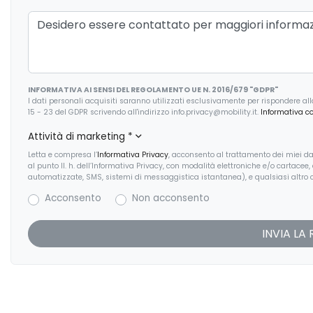
INFORMATIVA AI SENSI DEL REGOLAMENTO UE N. 2016/679 "GDPR"
I dati personali acquisiti saranno utilizzati esclusivamente per rispondere alla r
15 - 23 del GDPR scrivendo all'indirizzo info.privacy@mobility.it.
Informativa c
Attività di marketing
*
Letta e compresa l’
Informativa Privacy
, acconsento al trattamento dei miei dat
al punto II. h. dell’Informativa Privacy, con modalità elettroniche e/o cartacee
automatizzate, SMS, sistemi di messaggistica istantanea), e qualsiasi altro c
Acconsento
Non acconsento