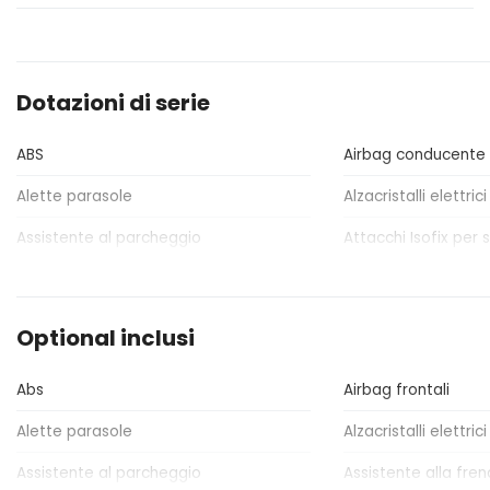
Dotazioni di serie
ABS
Airbag conducente
Alette parasole
Alzacristalli elettrici
Assistente al parcheggio
Attacchi Isofix per s
Bracciolo anteriore
Cambio automatic
Chiavi e telecomandi
Cinture di sicurezza
Optional inclusi
Controllo della trazione
Differenziale auto
elettronico
Abs
Airbag frontali
Fari con accensione automatica +
Freni sportivi
Alette parasole
Alzacristalli elettrici
sensore pioggia
Assistente al parcheggio
Assistente alla fre