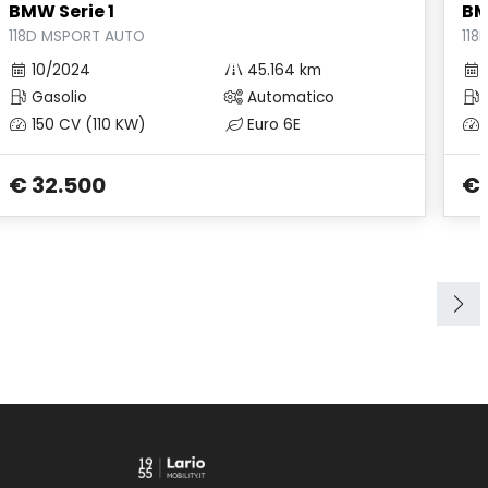
BMW Serie 1
BM
118D MSPORT AUTO
118
10/2024
45.164 km
Gasolio
Automatico
150 CV (110 KW)
Euro 6E
€ 32.500
€ 