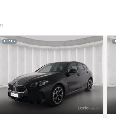
TI
USATO
US