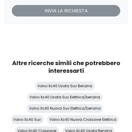
Luci di emergenza
Maniglie esterne in tinta
Pacchetto
Pacchetto sicurezza
Partenza in salita assistita
Personalizzazione colori esterni
Altre ricerche simili che potrebbero
Personalizzazioni Linea e Stile
interessarti
Poggiatesta anteriori regolabili
Volvo Xc40 Usata Suv Benzina
Pomello del cambio in pelle
Volvo Xc40 Usata Suv Elettrica/benzina
Portabicchiere
Volvo Xc40 Nuova Suv Elettrica/benzina
Portaoggetti aggiuntivi
Volvo Xc40 Suv
Volvo Xc40 Nuova Crossover Elettrica
Predisposizioni
Volvo Xc40 Crossover
Volvo Xc40 Usata Benzina