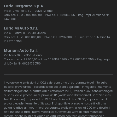
Lario Bergauto S.p.A.
Viale Fulvio Testi, 60 - 20126 Milano
Cap. soc. Euro 3.000.000,00 - P.Iva e C.F. 11440160155 - Reg. Impr. di Milano Nr.
11440160155
Lario Mi Auto S.r.l.
Via C.I. Petitti, 8 - 20149 Milano
Cap. soc. Euro 1.000.000,00 - P.Iva e C.F. 13237080158 - Reg. Impr. di Milano Nr.
13237080158
Mariani Auto S.r.l.
Via Lario, 34 - 20159 Milano
Cap. soc. euro 99.000,00 - P.Iva 00901090969 - C.F. 08284730150 - Reg. Impr.
di MONZA Nr. 08284730150
Il valore delle emissioni di CO2 e del consumo di carburante è definito sulla
base di prove ufficiali secondo le disposizioni applicabili in vigore al momento
dell'omologazione. A partire dal 1° settembre 2018, i veicoli nuovi sono omologati
ai sensi della procedura di prova WLTP (Worldwide Harmonized Light Vehicles
Test Procedure). La procedura WLTP sostituisce il ciclo NEDC, la procedura di
prova precedentemente utilizzata. E’ disponibile presso le nostre filiali una
guida relativa al risparmio di carburante e alle emissioni di CO2 che riporta i
dati inerenti a tutti i nuovi modelli di autovetture. Oltre al rendimento del
motore, anche lo stile di guida ed altri fattori non tecnici contribuiscono a