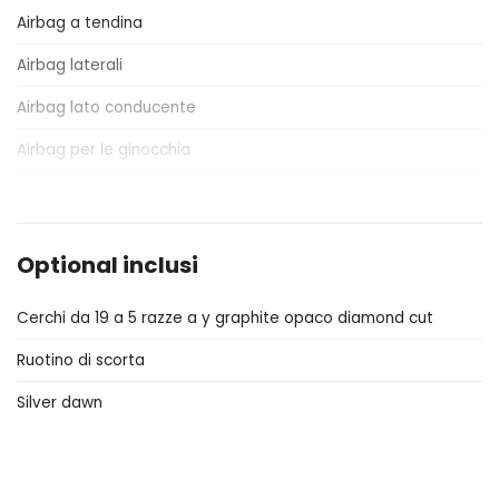
Airbag a tendina
Airbag laterali
Airbag lato conducente
Airbag per le ginocchia
Antifurto
Appendiabiti
Optional inclusi
Assistente al parcheggio
Cerchi da 19 a 5 razze a y graphite opaco diamond cut
Assistente in discesa
Ruotino di scorta
Attacchi Isofix per seggiolini
Silver dawn
Badge esterno identificativo
Bagagliaio apribile elettricamente
Barre portabagagli