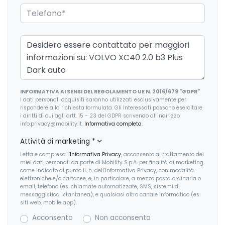
Fari autoadattivi a led
Fari con accensione automatica
Fari con accensione automatica + sensore pioggia
Freno di stazionamento elettrico
INFORMATIVA AI SENSI DEL REGOLAMENTO UE N. 2016/679 "GDPR"
Illuminazione abitacolo
I dati personali acquisiti saranno utilizzati esclusivamente per
rispondere alla richiesta formulata. Gli Interessati possono esercitare
Indicatore cambio marcia
i diritti di cui agli artt. 15 - 23 del GDPR scrivendo all'indirizzo
info.privacy@mobility.it.
Informativa completa
.
Inserti in acciaio esterni
Attività di marketing
*
Interni in tessuto
Letta e compresa l’
Informativa Privacy
, acconsento al trattamento dei
miei dati personali da parte di Mobility S.p.A. per finalità di marketing
Interni personalizzazione colori
come indicato al punto II. h. dell’Informativa Privacy, con modalità
elettroniche e/o cartacee, e, in particolare, a mezzo posta ordinaria o
email, telefono (es. chiamate automatizzate, SMS, sistemi di
Kit emergenza
messaggistica istantanea), e qualsiasi altro canale informatico (es.
siti web, mobile app).
Limitatore di velocità
Acconsento
Non acconsento