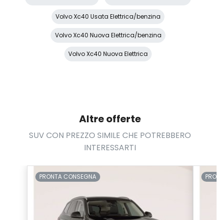
Presa 12V aggiuntiva
Volvo Xc40 Usata Elettrica/benzina
Protezione motore
Volvo Xc40 Nuova Elettrica/benzina
Radio DAB
Volvo Xc40 Nuova Elettrica
Rete divisoria
Retrovisore interno anabbagliante
Riscaldamento da remoto
Altre offerte
Sedile riscaldato lato guidatore
SUV CON PREZZO SIMILE CHE POTREBBERO
Sedili abbattibili
INTERESSARTI
Sedili anteriori regolabili
Sedili regolabili elettricamente
PRONTA CONSEGNA
PRO
Servosterzo
Sistema audio