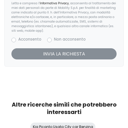
Predisposizioni
Letta e compresa l’
Informativa Privacy
, acconsento al trattamento dei
miei dati personali da parte di Mobility S.p.A. per finalità di marketing
Regolatore di velocità - Cruise Control
come indicato al punto II. h. dell’Informativa Privacy, con modalità
elettroniche e/o cartacee, e, in particolare, a mezzo posta ordinaria o
email, telefono (es. chiamate automatizzate, SMS, sistemi di
Sedili abbattibili
messaggistica istantanea), e qualsiasi altro canale informatico (es.
siti web, mobile app).
Sedili anteriori regolabili
Acconsento
Non acconsento
Sensori parcheggio posteriori
Servosterzo
Sistema di assistenza al mantenimento della corsia
Sistema di navigazione + TouchScreen
Sistema di riconoscimento stanchezza guidatore
Specchietti retrovisori elettrici e riscaldabili
Altre ricerche simili che potrebbero
Spoiler
interessarti
Start & Stop
Kia Picanto Usata City car Benzina