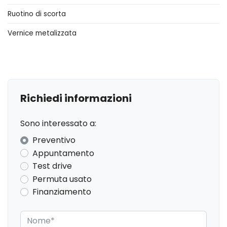
Ruotino di scorta
Bluetooth®
Vernice metalizzata
Cerchi in lega
Chiusura centralizzata
Climatizzatore
Copertura vano bagagli
Richiedi informazioni
Cromature interne
Sono interessato a:
Display multifunzione
Preventivo
ESC / Electronic Stability Control
Appuntamento
Test drive
Fari alogeni
Permuta usato
Fari con accensione automatica
Finanziamento
Freni a disco
Garanzie