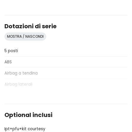
Dotazioni di serie
MOSTRA / NASCONDI
5 posti
ABS
Airbag a tendina
Airbag laterali
Airbag lato conducente
Airbag lato passeggero
Optional inclusi
Alette parasole
Ipt+pfu+kit courtesy
Alzacristalli elettrici anteriori e posteriori