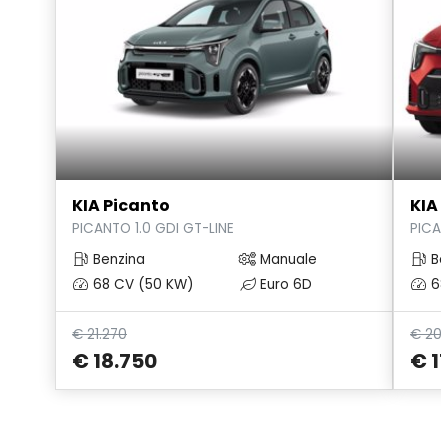
KIA Picanto
KIA 
PICANTO 1.0 GDI GT-LINE
PICAN
Benzina
Manuale
Be
68 CV (50 KW)
Euro 6D
68
€ 21.270
€ 20.
€ 18.750
€ 1