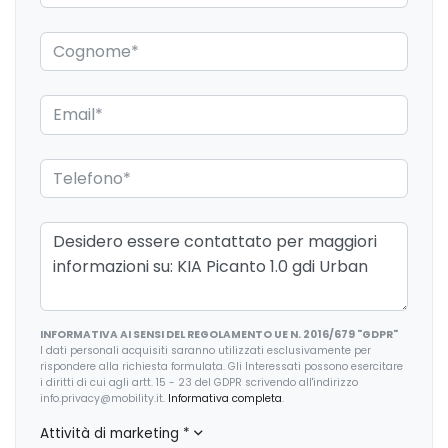
Illuminazione bagagliaio
Kit riparazione pneumatici / tirefit
Limitatore di velocità
Maniglie esterne in tinta
Pacchetto sicurezza
Paraurti in tinta
Partenza in salita assistita
Personalizzazioni Linea e Stile
INFORMATIVA AI SENSI DEL REGOLAMENTO UE N. 2016/679 "GDPR"
Poggiatesta anteriori regolabili
I dati personali acquisiti saranno utilizzati esclusivamente per
rispondere alla richiesta formulata. Gli Interessati possono esercitare
Poggiatesta posteriori regolabili
i diritti di cui agli artt. 15 - 23 del GDPR scrivendo all'indirizzo
info.privacy@mobility.it.
Informativa completa
.
Portabicchiere
Attività di marketing
*