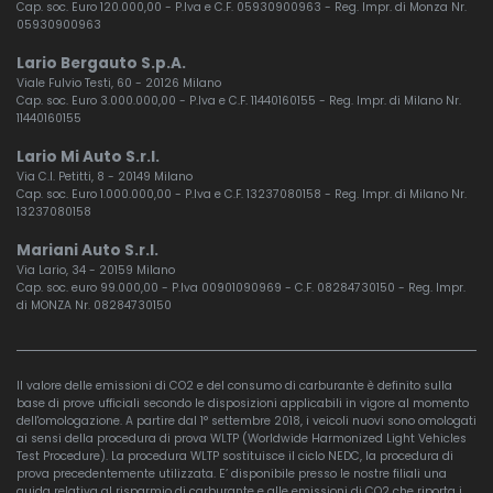
Cap. soc. Euro 120.000,00 - P.Iva e C.F. 05930900963 - Reg. Impr. di Monza Nr.
05930900963
Lario Bergauto S.p.A.
Viale Fulvio Testi, 60 - 20126 Milano
Cap. soc. Euro 3.000.000,00 - P.Iva e C.F. 11440160155 - Reg. Impr. di Milano Nr.
11440160155
Lario Mi Auto S.r.l.
Via C.I. Petitti, 8 - 20149 Milano
Cap. soc. Euro 1.000.000,00 - P.Iva e C.F. 13237080158 - Reg. Impr. di Milano Nr.
13237080158
Mariani Auto S.r.l.
Via Lario, 34 - 20159 Milano
Cap. soc. euro 99.000,00 - P.Iva 00901090969 - C.F. 08284730150 - Reg. Impr.
di MONZA Nr. 08284730150
Il valore delle emissioni di CO2 e del consumo di carburante è definito sulla
base di prove ufficiali secondo le disposizioni applicabili in vigore al momento
dell'omologazione. A partire dal 1° settembre 2018, i veicoli nuovi sono omologati
ai sensi della procedura di prova WLTP (Worldwide Harmonized Light Vehicles
Test Procedure). La procedura WLTP sostituisce il ciclo NEDC, la procedura di
prova precedentemente utilizzata. E’ disponibile presso le nostre filiali una
guida relativa al risparmio di carburante e alle emissioni di CO2 che riporta i