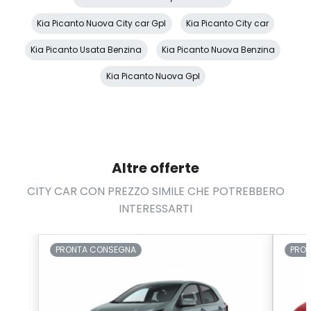
Sensori parcheggio posteriori
Kia Picanto Nuova City car Gpl
Kia Picanto City car
Servosterzo
Kia Picanto Usata Benzina
Kia Picanto Nuova Benzina
Sistema di assistenza al mantenimento della corsia
Kia Picanto Nuova Gpl
Sistema di navigazione + TouchScreen
Sistema di riconoscimento stanchezza guidatore
Specchietti retrovisori elettrici
Altre offerte
Specchietti retrovisori elettrici e riscaldabili
CITY CAR CON PREZZO SIMILE CHE POTREBBERO
Spoiler
INTERESSARTI
Start & Stop
Telecamera posteriore
PRONTA CONSEGNA
PRO
USB
Vetri oscurati