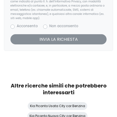
Pacchetto sicurezza
come indicato al punto II. h. dell’Informativa Privacy, con modalità
elettroniche e/o cartacee, e, in particolare, a mezzo posta ordinaria o
email, telefono (es. chiamate automatizzate, SMS, sistemi di
Paraurti in tinta
messaggistica istantanea), e qualsiasi altro canale informatico (es.
siti web, mobile app).
Partenza in salita assistita
Acconsento
Non acconsento
Personalizzazioni Linea e Stile
Poggiatesta anteriori regolabili
Poggiatesta posteriori regolabili
Portabicchiere
Portaoggetti aggiuntivi
Predisposizioni
Altre ricerche simili che potrebbero
Regolatore di velocità - Cruise Control
interessarti
Sedili abbattibili
Kia Picanto Usata City car Benzina
Sedili anteriori regolabili
Kia Picanto Nuova City car Benzina