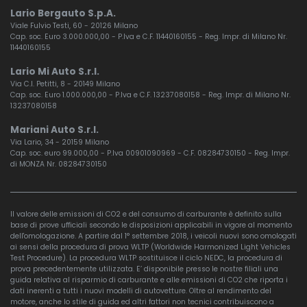
Lario Bergauto S.p.A.
Viale Fulvio Testi, 60 - 20126 Milano
Cap. soc. Euro 3.000.000,00 - P.Iva e C.F. 11440160155 - Reg. Impr. di Milano Nr.
11440160155
Lario Mi Auto S.r.l.
Via C.I. Petitti, 8 - 20149 Milano
Cap. soc. Euro 1.000.000,00 - P.Iva e C.F. 13237080158 - Reg. Impr. di Milano Nr.
13237080158
Mariani Auto S.r.l.
Via Lario, 34 - 20159 Milano
Cap. soc. euro 99.000,00 - P.Iva 00901090969 - C.F. 08284730150 - Reg. Impr.
di MONZA Nr. 08284730150
Il valore delle emissioni di CO2 e del consumo di carburante è definito sulla
base di prove ufficiali secondo le disposizioni applicabili in vigore al momento
dell'omologazione. A partire dal 1° settembre 2018, i veicoli nuovi sono omologati
ai sensi della procedura di prova WLTP (Worldwide Harmonized Light Vehicles
Test Procedure). La procedura WLTP sostituisce il ciclo NEDC, la procedura di
prova precedentemente utilizzata. E’ disponibile presso le nostre filiali una
guida relativa al risparmio di carburante e alle emissioni di CO2 che riporta i
dati inerenti a tutti i nuovi modelli di autovetture. Oltre al rendimento del
motore, anche lo stile di guida ed altri fattori non tecnici contribuiscono a