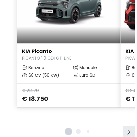
Volante
Volante multifunzionale
Volante regolabile
KIA Picanto
KIA 
PICANTO 1.0 GDI GT-LINE
PICAN
Benzina
Manuale
Be
68 CV (50 KW)
Euro 6D
68
€ 21.270
€ 20.
€ 18.750
€ 1