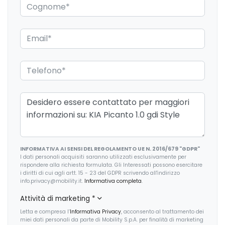
Fari con accensione automatica
Fari posteriori a led
Freni a disco
Garanzie
Illuminazione bagagliaio
Inserti in acciaio esterni
Interni personalizzazione colori
INFORMATIVA AI SENSI DEL REGOLAMENTO UE N. 2016/679 "GDPR"
Kit riparazione pneumatici / tirefit
I dati personali acquisiti saranno utilizzati esclusivamente per
rispondere alla richiesta formulata. Gli Interessati possono esercitare
Limitatore di velocità
i diritti di cui agli artt. 15 - 23 del GDPR scrivendo all'indirizzo
info.privacy@mobility.it.
Informativa completa
.
Luci diurne
Attività di marketing
*
Maniglie esterne in tinta
Letta e compresa l’
Informativa Privacy
, acconsento al trattamento dei
miei dati personali da parte di Mobility S.p.A. per finalità di marketing