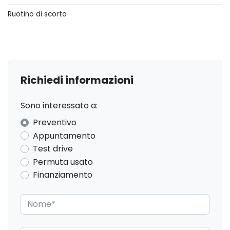
Ruotino di scorta
Bluetooth®
Bracciolo anteriore
Cerchi in lega
Chiusura centralizzata
Richiedi informazioni
Climatizzatore
Sono interessato a:
Copertura vano bagagli
Preventivo
Cromature esterne
Appuntamento
Test drive
Cromature interne
Permuta usato
Display multifunzione
Finanziamento
Elementi di ancoraggio
ESC / Electronic Stability Control
Fari a led