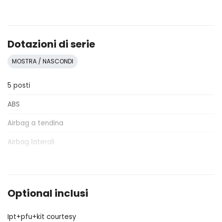
Dotazioni di serie
MOSTRA / NASCONDI
5 posti
ABS
Airbag a tendina
Airbag laterali
Airbag lato conducente
Airbag lato passeggero
Optional inclusi
Alette parasole
Ipt+pfu+kit courtesy
Alzacristalli elettrici anteriori e posteriori