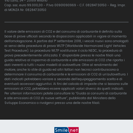
Via Lario, 34 - 20159 Milano
Cap. soc. euro 99.000,00 - P.Iva 00901090969 - C.F. 08284730150 - Reg. Impr.
di MONZA Nr. 08284730150
Il valore delle emissioni di CO2 e del consumo di carburante è definito sulla
base di prove ufficiali secondo le disposizioni applicabili in vigore al momento
dell'omologazione. A partire dal 1° settembre 2018, i veicoli nuovi sono omologati
ai sensi della procedura di prova WLTP (Worldwide Harmonized Light Vehicles
Test Procedure). La procedura WLTP sostituisce il ciclo NEDC, la procedura di
prova precedentemente utilizzata. E’ disponibile presso le nostre filiali una
guida relativa al risparmio di carburante e alle emissioni di CO2 che riporta i
dati inerenti a tutti i nuovi modelli di autovetture. Oltre al rendimento del
motore, anche lo stile di guida ed altri fattori non tecnici contribuiscono a
determinare il consumo di carburante e le emissioni di CO2 di un’autovettura. I
dati indicati potrebbero variare a seconda dell’equipaggiamento scelto e di
eventuali accessori aggiuntivi. Ai fini del calcolo di imposte che si basano sulle
emissioni di CO2, potrebbero essere applicati valori diversi da quelli indicati.
Per ulteriori informazioni potete consultare la “Guida ai consumi di carburante
e alle emissioni di CO2 di nuove vetture”, pubblicata dal Ministero dello
Sviluppo Economico o rivolgervi presso una delle nostre filiali.