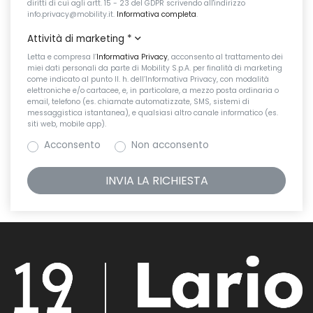
diritti di cui agli artt. 15 - 23 del GDPR scrivendo all'indirizzo
info.privacy@mobility.it.
Informativa completa
.
Attività di marketing
*
Letta e compresa l’
Informativa Privacy
, acconsento al trattamento dei
miei dati personali da parte di Mobility S.p.A. per finalità di marketing
come indicato al punto II. h. dell’Informativa Privacy, con modalità
elettroniche e/o cartacee, e, in particolare, a mezzo posta ordinaria o
email, telefono (es. chiamate automatizzate, SMS, sistemi di
messaggistica istantanea), e qualsiasi altro canale informatico (es.
siti web, mobile app).
Acconsento
Non acconsento