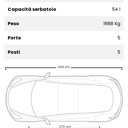
Capacità serbatoio
54 l
Peso
1688 Kg
Porte
5
Posti
5
444 cm
270 cm