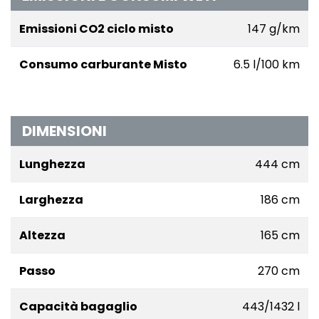
Emissioni CO2 ciclo misto
147 g/km
Consumo carburante Misto
6.5 l/100 km
DIMENSIONI
Lunghezza
444 cm
Larghezza
186 cm
Altezza
165 cm
Passo
270 cm
Capacità bagaglio
443/1432 l