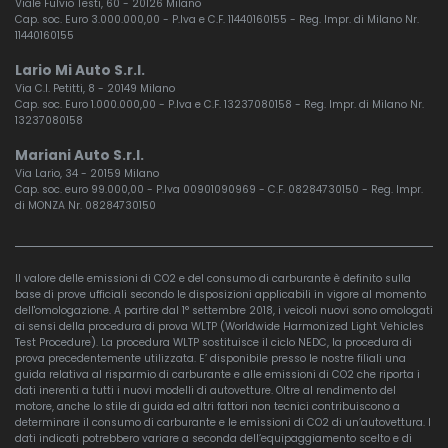
Viale Fulvio Testi, 60 - 20126 Milano
Cap. soc. Euro 3.000.000,00 - P.Iva e C.F. 11440160155 - Reg. Impr. di Milano Nr.
11440160155
Lario Mi Auto S.r.l.
Via C.I. Petitti, 8 - 20149 Milano
Cap. soc. Euro 1.000.000,00 - P.Iva e C.F. 13237080158 - Reg. Impr. di Milano Nr.
13237080158
Mariani Auto S.r.l.
Via Lario, 34 - 20159 Milano
Cap. soc. euro 99.000,00 - P.Iva 00901090969 - C.F. 08284730150 - Reg. Impr.
di MONZA Nr. 08284730150
Il valore delle emissioni di CO2 e del consumo di carburante è definito sulla
base di prove ufficiali secondo le disposizioni applicabili in vigore al momento
dell'omologazione. A partire dal 1° settembre 2018, i veicoli nuovi sono omologati
ai sensi della procedura di prova WLTP (Worldwide Harmonized Light Vehicles
Test Procedure). La procedura WLTP sostituisce il ciclo NEDC, la procedura di
prova precedentemente utilizzata. E’ disponibile presso le nostre filiali una
guida relativa al risparmio di carburante e alle emissioni di CO2 che riporta i
dati inerenti a tutti i nuovi modelli di autovetture. Oltre al rendimento del
motore, anche lo stile di guida ed altri fattori non tecnici contribuiscono a
determinare il consumo di carburante e le emissioni di CO2 di un’autovettura. I
dati indicati potrebbero variare a seconda dell’equipaggiamento scelto e di