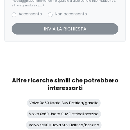
messaggistica istantanea), e qualsiasi altro canale informatico (es.
siti web, mobile app).
Pacchetto sicurezza
Acconsento
Non acconsento
Partenza in salita assistita
Personalizzazione colori esterni
Personalizzazioni Linea e Stile
Poggiatesta posteriori regolabili
Pomello del cambio in pelle
Predisposizioni
Altre ricerche simili che potrebbero
Presa 12V aggiuntiva
interessarti
Protezione motore
Volvo Xc60 Usata Suv Elettrica/gasolio
Radio DAB
Volvo Xc60 Usata Suv Elettrica/benzina
Rete divisoria
Volvo Xc60 Nuova Suv Elettrica/benzina