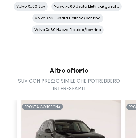
Retrovisore interno anabbagliante
Volvo Xc60 Suv
Volvo Xc60 Usata Elettrica/gasolio
Riscaldamento ausiliario
Volvo Xc60 Usata Elettrica/benzina
Sedili abbattibili
Volvo Xc60 Nuova Elettrica/benzina
Sedili anteriori elettrici con memoria
Sedili regolabili elettricamente
Selettore stile di guida
Altre offerte
Servosterzo
SUV CON PREZZO SIMILE CHE POTREBBERO
Sistema audio
INTERESSARTI
Sistema di apertura keyless
Sistema di chiamata d'emergenza
PRONTA CONSEGNA
PRO
Sistema di ricarica wireless per smartphone
Specchietti di cortesia