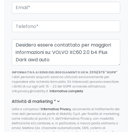
Fari con accensione automatica
Fari con accensione automatica + sensore pioggia
Fari posteriori a led
Freno di stazionamento elettrico
Illuminazione ambientale
Indicatore cambio marcia
INFORMATIVA AI SENSI DEL REGOLAMENTO UE N. 2016/679 "GDPR"
Interni in pelle
I dati personali acquisiti saranno utilizzati esclusivamente per
rispondere alla richiesta formulata. Gli Interessati possono esercitare
Kit emergenza
i diritti di cui agli artt. 15 - 23 del GDPR scrivendo all'indirizzo
info.privacy@mobility.it.
Informativa completa
.
Limitatore di velocità
Attività di marketing
*
Luci di emergenza
Letta e compresa l’
Informativa Privacy
, acconsento al trattamento dei
miei dati personali da parte di Mobility S.p.A. per finalità di marketing
Maniglie esterne in tinta
come indicato al punto II. h. dell’Informativa Privacy, con modalità
elettroniche e/o cartacee, e, in particolare, a mezzo posta ordinaria o
email, telefono (es. chiamate automatizzate, SMS, sistemi di
Pacchetto