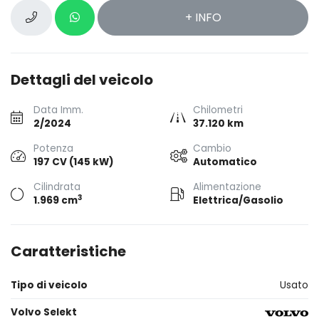
+ INFO
Dettagli del veicolo
Data Imm.
Chilometri
2/2024
37.120 km
Potenza
Cambio
197 CV (145 kW)
Automatico
Cilindrata
Alimentazione
3
1.969 cm
Elettrica/Gasolio
Caratteristiche
Tipo di veicolo
Usato
Volvo Selekt