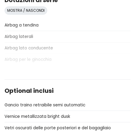
Dotazioni di serie
MOSTRA / NASCONDI
Airbag a tendina
Airbag laterali
Airbag lato conducente
Airbag per le ginocchia
Antifurto
Assetto dinamico
Optional inclusi
Assistente al parcheggio
Gancio traino retraibile semi automatic
Assistente in discesa
Vernice metallizzata bright dusk
Attacchi Isofix per seggiolini
Vetri oscurati delle porte posteriori e del bagagliaio
Badge esterno identificativo