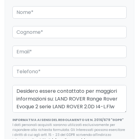
Climatizzatore a 2 zone
Colonna sterzo regolabile manualmente
Computer di bordo
Connettività bluetooth
Controllo elettronico della trazione (etc)
Cruise control - controllo della velocità di crociera
Differenziale elettronico attivo con torque vectoring by
braking
Dispositivo di ausilio alla frenata di emergenza (eba)
Doppi portabicchieri anteriori con copertura
Dynamic stability control (dsc)
INFORMATIVA AI SENSI DEL REGOLAMENTO UE N. 2016/679 "GDPR"
I dati personali acquisiti saranno utilizzati esclusivamente per
rispondere alla richiesta formulata. Gli Interessati possono esercitare
Eco hmi con analisi dei parametri di guida
i diritti di cui agli artt. 15 - 23 del GDPR scrivendo all'indirizzo