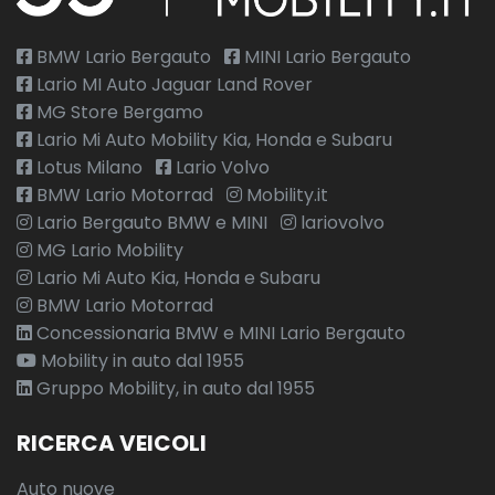
Poggiatesta posteriori
Portellone posteriore manuale
BMW Lario Bergauto
MINI Lario Bergauto
Lario MI Auto Jaguar Land Rover
Power socket pack 1 (fornisce 2 porte usb e 3 prese da 12v)
MG Store Bergamo
Preparazione per il gancio elettrico
Lario Mi Auto Mobility Kia, Honda e Subaru
Lotus Milano
Lario Volvo
Presa usb
BMW Lario Motorrad
Mobility.it
Pulsante avvio motore - start
Lario Bergauto BMW e MINI
lariovolvo
MG Lario Mobility
Quadro strumenti da 5 con quadranti analogici
Lario Mi Auto Kia, Honda e Subaru
Rilevatore temperatura esterna
BMW Lario Motorrad
Concessionaria BMW e MINI Lario Bergauto
Ripartitore della forza frenante (ebd)
Mobility in auto dal 1955
Rivestimento padiglione light oyster in tessuto morzine
Gruppo Mobility, in auto dal 1955
Roll stability control (rsc, controllo della stabilità antirollio)
RICERCA VEICOLI
Sedil cloud in pelle arricchita con interni cloud/ebony
Auto nuove