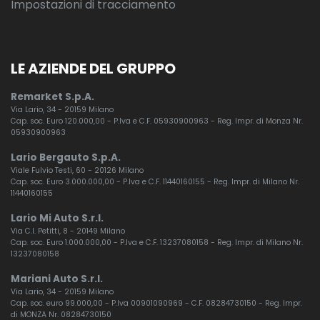
Impostazioni di tracciamento
Sistema frenante antibloccaggio (abs)
Sistema posteriore di ancoraggio isofix per seggiolino
bambini
LE AZIENDE DEL GRUPPO
Smart settings
Remarket S.p.A.
Soglie standard
Via Lario, 34 - 20159 Milano
Cap. soc. Euro 120.000,00 - P.Iva e C.F. 05930900963 - Reg. Impr. di Monza Nr.
Sospensioni passive
05930900963
Sound system (180w)
Lario Bergauto S.p.A.
Viale Fulvio Testi, 60 - 20126 Milano
Specchietti esterni ripiegabili elettricamente, riscaldati,
Cap. soc. Euro 3.000.000,00 - P.Iva e C.F. 11440160155 - Reg. Impr. di Milano Nr.
11440160155
fotocromatici con luci di avvicinamento
Lario Mi Auto S.r.l.
Specchietto retrovisore interno fotocromatico
Via C.I. Petitti, 8 - 20149 Milano
Cap. soc. Euro 1.000.000,00 - P.Iva e C.F. 13237080158 - Reg. Impr. di Milano Nr.
Spoiler sul portellone posteriore
13237080158
Stivaggio per occhiali da sole
Mariani Auto S.r.l.
Via Lario, 34 - 20159 Milano
Cap. soc. euro 99.000,00 - P.Iva 00901090969 - C.F. 08284730150 - Reg. Impr.
Telecamera posteriore
di MONZA Nr. 08284730150