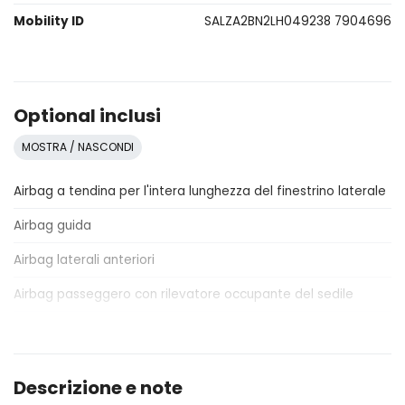
Mobility ID
SALZA2BN2LH049238 7904696
Optional inclusi
MOSTRA / NASCONDI
Airbag a tendina per l'intera lunghezza del finestrino laterale
Airbag guida
Airbag laterali anteriori
Airbag passeggero con rilevatore occupante del sedile
Alette parasole con luce di cortesia
All terrain progress control (atpc)
Descrizione e note
Am/fm radio