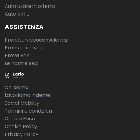
Sedile posteriore ribaltabile 40:20:40
Auto usate in offerta
Auto km 0
Sedili anteriori elettrici a 10 regolazioni
ASSISTENZA
Sedili ebony in pelle arricchita con interni ebony/ebony
Prenota videoconsulenza
Sensori parcheggio anteriori e posteriori
Prenota service
Sequenza di accensione: movimenti, quadrante e
Prova Box
illuminazione
Le nostre sedi
Serbatoio carburante standard (65l)
Serbatoio urea standard (17l)
Chi siamo
Servosterzo elettrico (epas)
Lavoriamo insieme
Social Mobility
Sistema di chiusura per bambini ad azionamento elettrico
Termini e condizioni
Sistema di controllo pressione pneumatici (tpms)
Codice Etico
Cookie Policy
Sistema di riparazione pneumatici
Privacy Policy