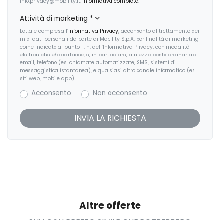
info.privacy@mobility.it.
Informativa completa
.
Efficient drive line
Attività di marketing
*
Emergency braking
Letta e compresa l’
Informativa Privacy
, acconsento al trattamento dei
miei dati personali da parte di Mobility S.p.A. per finalità di marketing
Fari a led
come indicato al punto II. h. dell’Informativa Privacy, con modalità
elettroniche e/o cartacee, e, in particolare, a mezzo posta ordinaria o
Fari a led premium con luci diurne caratteristiche
email, telefono (es. chiamate automatizzate, SMS, sistemi di
messaggistica istantanea), e qualsiasi altro canale informatico (es.
siti web, mobile app).
Fari automatici
Acconsento
Non acconsento
Fari automatici (sensore crepuscolare)
Fari con livellamento automatico
Fari con livellamento manuale
Finestrini elettrici con chiusura/apertura one-touch
Finiture interne in gradated linear bright aluminium
Freno di stazionamento elettrico (epb)
Altre offerte
Ganci nel vano di carico