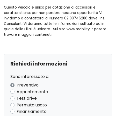
Questo veicolo è unico per dotazione di accessori e
Android auto
caratteristiche: per non perdere nessuna opportunità Vi
Apple carplay®
invitiamo a contattarci al Numero 02 89746286 dove i ns.
Consulenti Vi daranno tutte le informazioni sull'auto ed in
Avviso cinture di sicurezza slacciate
quale delle Filiali è ubicata . Sul sito www.mobility.it potete
trovare maggiori contenuti.
Badge - evoque
Badge d150
Badge s
Richiedi informazioni
Bocchette climatizzatore per i passeggeri posteriori
Sono interessato a:
Brake pad wear indicator
Preventivo
Cambio automatico a 9 rapporti
Appuntamento
Cerchi in lega da 18 a 5 razze doppie con rifinitura gloss
Test drive
sparkle silver style 5075
Permuta usato
Finanziamento
Chiusura automatica delle portiere configurabile