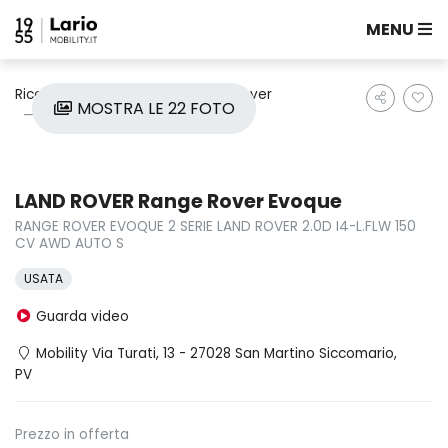
MENU
Ricerca auto
Usate
Land Rover
MOSTRA LE 22 FOTO
Range Rover Evoque
LAND ROVER Range Rover Evoque
RANGE ROVER EVOQUE 2 SERIE LAND ROVER 2.0D I4-L.FLW 150
CV AWD AUTO S
USATA
Guarda video
Mobility Via Turati, 13 - 27028 San Martino Siccomario,
PV
Prezzo in offerta