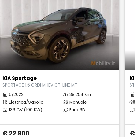
KIA Sportage
KI
 AWD 136CV DCT
SPORTAGE 1.6 CRDI MHEV GT-LINE MT
STO
6/2022
39.254 km
Elettrica/Gasolio
Manuale
136 CV (100 KW)
Euro 6D
€ 22.900
€ 