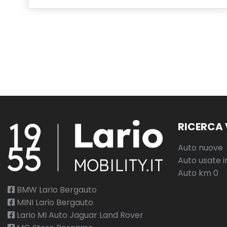
RICERCA 
Auto nuove
Auto usate i
Auto km 0
BMW Lario Bergauto
MINI Lario Bergauto
Lario MI Auto Jaguar Land Rover