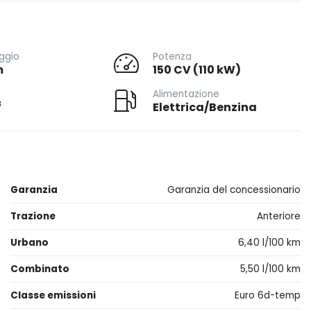
ggio
Potenza
m
150 CV (110 kW)
Alimentazione
3
Elettrica/Benzina
Garanzia
Garanzia del concessionario
Trazione
Anteriore
Urbano
6,40 l/100 km
Combinato
5,50 l/100 km
Classe emissioni
Euro 6d-temp