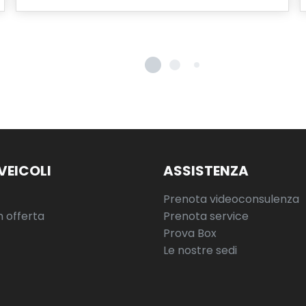
VEICOLI
ASSISTENZA
Prenota videoconsulenza
n offerta
Prenota service
Prova Box
Le nostre sedi