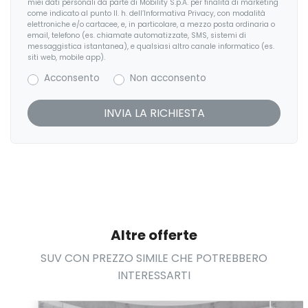
miei dati personali da parte di Mobility S.p.A. per finalità di marketing
Interni in pelle
come indicato al punto II. h. dell’Informativa Privacy, con modalità
elettroniche e/o cartacee, e, in particolare, a mezzo posta ordinaria o
email, telefono (es. chiamate automatizzate, SMS, sistemi di
Kit riparazione pneumatici / tirefit
messaggistica istantanea), e qualsiasi altro canale informatico (es.
siti web, mobile app).
Limitatore di velocità
Acconsento
Non acconsento
Luci diurne
Maniglie esterne in tinta
Pacchetto sicurezza
Partenza in salita assistita
Personalizzazione colori esterni
Personalizzazioni Linea e Stile
Altre offerte
Poggiatesta posteriori regolabili
SUV CON PREZZO SIMILE CHE POTREBBERO
INTERESSARTI
Portaoggetti aggiuntivi
Radio DAB