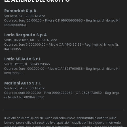
Remarket S.p.A.
Via Lario, 34 - 20159 Milano
Cap. soc. Euro 120.000,00 - P.Iva e C.F. 05930900963 - Reg. Impr. di Monza Nr.
05930900963
Lario Bergauto S.p.A.
Viale Fulvio Testi, 60 - 20126 Milano
Cap. soc. Euro 3.000.000,00 - P.Iva e C.F. 11440160155 - Reg. Impr. di Milano Nr.
11440160155
Lario Mi Auto S.r.l.
Via C.I. Petitti, 8 - 20149 Milano
Cap. soc. Euro 1.000.000,00 - P.Iva e C.F. 13237080158 - Reg. Impr. di Milano Nr.
13237080158
Mariani Auto S.r.l.
Via Lario, 34 - 20159 Milano
Cap. soc. euro 99.000,00 - P.Iva 00901090969 - C.F. 08284730150 - Reg. Impr.
di MONZA Nr. 08284730150
Il valore delle emissioni di CO2 e del consumo di carburante è definito sulla
base di prove ufficiali secondo le disposizioni applicabili in vigore al momento