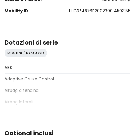
Mobility ID
LHGRZ4876P2002300 4503155
Dotazioni di serie
MOSTRA / NASCONDI
ABS
Adaptive Cruise Control
Airbag a tendina
Airbag laterali
Airbag lato conducente
Airbag lato passeggero
Optional inclusi