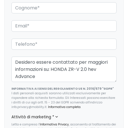
Copertura vano bagagli
Display multifunzione
Elementi di ancoraggio
Fari autoadattivi a led
Fari con accensione automatica
Fari con accensione automatica + sensore pioggia
Fari posteriori a led
Freno di stazionamento elettrico
INFORMATIVA AI SENSI DEL REGOLAMENTO UE N. 2016/679 "GDPR"
Garanzie
I dati personali acquisiti saranno utilizzati esclusivamente per
rispondere alla richiesta formulata. Gli Interessati possono esercitare
Head-up display
i diritti di cui agli artt. 15 - 23 del GDPR scrivendo all'indirizzo
info.privacy@mobility.it.
Informativa completa
.
Illuminazione ambientale
Attività di marketing
*
Indicatore cambio marcia
Letta e compresa l’
Informativa Privacy
, acconsento al trattamento dei