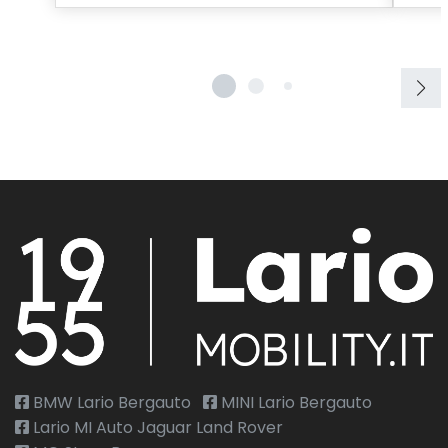
Sistema di chiamata d'emergenza
Sistema di frenata anti collisione
Sistema di navigazione
Sistema di ricarica wireless per smartphone
Sistema di riconoscimento stanchezza guidatore
Specchietti retrovisori elettrici e riscaldabili
Spoiler posteriore
Start & Stop
Telecamera posteriore
Tetto panoramico
BMW Lario Bergauto
MINI Lario Bergauto
USB
Lario MI Auto Jaguar Land Rover