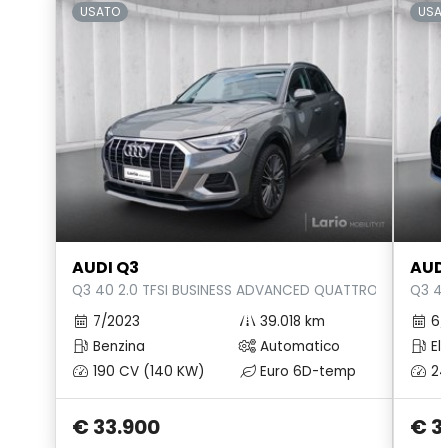
USATO
USA
Retrovisore interno anabbagliante
Riconoscimento segnali stradali
Sedili anteriori regolabili
Sedili posteriori regolabili
Sedili regolabili elettricamente
Sedili riscaldati
Selettore stile di guida
AUDI Q3
AUD
Q3 40 2.0 TFSI BUSINESS ADVANCED QUATTRO S-TRONIC
Q3 45
Sensori di Parcheggio Anterori e Posteriori
7/2023
39.018 km
6/
Servosterzo
Benzina
Automatico
Ele
Sistema audio
190 CV (140 KW)
Euro 6D-temp
24
Sistema di apertura keyless
€ 33.900
€ 3
Sistema di assistenza al mantenimento della corsia