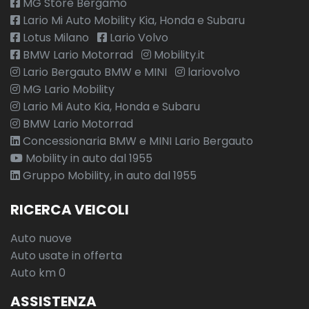
MG Store Bergamo
Vetri oscurati
Lario Mi Auto Mobility Kia, Honda e Subaru
Volante in pelle
Lotus Milano
Lario Volvo
BMW Lario Motorrad
Mobility.it
Volante multifunzionale
Lario Bergauto BMW e MINI
lariovolvo
Volante regolabile
MG Lario Mobility
Lario Mi Auto Kia, Honda e Subaru
BMW Lario Motorrad
Concessionaria BMW e MINI Lario Bergauto
Mobility in auto dal 1955
Gruppo Mobility, in auto dal 1955
RICERCA VEICOLI
Auto nuove
Auto usate in offerta
Auto km 0
ASSISTENZA