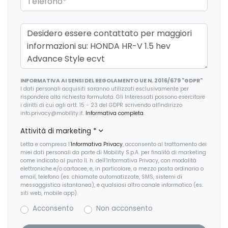
Fari a led
Fari con accensione automatica
Fari con accensione automatica + sensore pioggia
Fendinebbia anteriori
INFORMATIVA AI SENSI DEL REGOLAMENTO UE N. 2016/679 "GDPR"
Freno di stazionamento elettrico
I dati personali acquisiti saranno utilizzati esclusivamente per
rispondere alla richiesta formulata. Gli Interessati possono esercitare
Interni in pelle
i diritti di cui agli artt. 15 - 23 del GDPR scrivendo all'indirizzo
info.privacy@mobility.it.
Informativa completa
.
Kit riparazione pneumatici / tirefit
Attività di marketing
*
Limitatore di velocità
Letta e compresa l’
Informativa Privacy
, acconsento al trattamento dei
miei dati personali da parte di Mobility S.p.A. per finalità di marketing
Luci diurne
come indicato al punto II. h. dell’Informativa Privacy, con modalità
elettroniche e/o cartacee, e, in particolare, a mezzo posta ordinaria o
email, telefono (es. chiamate automatizzate, SMS, sistemi di
Pacchetto sicurezza
messaggistica istantanea), e qualsiasi altro canale informatico (es.
siti web, mobile app).
Parabrezza termico
Acconsento
Non acconsento
Partenza in salita assistita