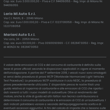
Cap. soc. Euro 3.000.000,00 - P.Iva e C.F. 11440160155 - Reg. Impr. di Milano Nr.
11440160155
Lario Mi Auto S.r.l.
Via C.I. Petitti, 8 - 20149 Milano
Cap. soc. Euro 1.000.000,00 - P.Iva e C.F. 13237080158 - Reg. Impr. di Milano Nr.
13237080158
Mariani Auto S.r.l.
Via Lario, 34 - 20159 Milano
Cap. soc. euro 99.000,00 - P.Iva 00901090969 - C.F. 08284730150 - Reg. Impr.
di MONZA Nr. 08284730150
Il valore delle emissioni di CO2 e del consumo di carburante è definito sulla
base di prove ufficiali secondo le disposizioni applicabili in vigore al momento
dell'omologazione. A partire dal 1° settembre 2018, i veicoli nuovi sono omologati
ai sensi della procedura di prova WLTP (Worldwide Harmonized Light Vehicles
Test Procedure). La procedura WLTP sostituisce il ciclo NEDC, la procedura di
prova precedentemente utilizzata. E’ disponibile presso le nostre filiali una
guida relativa al risparmio di carburante e alle emissioni di CO2 che riporta i
dati inerenti a tutti i nuovi modelli di autovetture. Oltre al rendimento del
motore, anche lo stile di guida ed altri fattori non tecnici contribuiscono a
determinare il consumo di carburante e le emissioni di CO2 di un’autovettura. I
dati indicati potrebbero variare a seconda dell’equipaggiamento scelto e di
eventuali accessori aggiuntivi. Ai fini del calcolo di imposte che si basano sulle