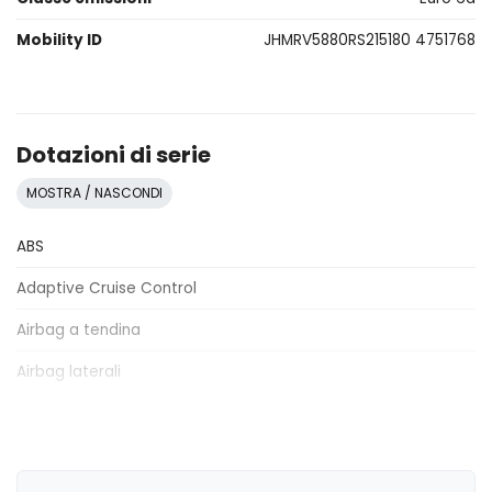
Mobility ID
JHMRV5880RS215180 4751768
Dotazioni di serie
MOSTRA / NASCONDI
ABS
Adaptive Cruise Control
Airbag a tendina
Airbag laterali
Airbag lato conducente
Alzacristalli elettrici anteriori e posteriori