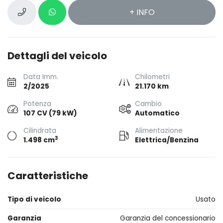
+ INFO
Dettagli del veicolo
Data Imm.
Chilometri
2/2025
21.170 km
Potenza
Cambio
107 CV (79 kW)
Automatico
Cilindrata
Alimentazione
3
1.498 cm
Elettrica/Benzina
Caratteristiche
Tipo di veicolo
Usato
Garanzia
Garanzia del concessionario