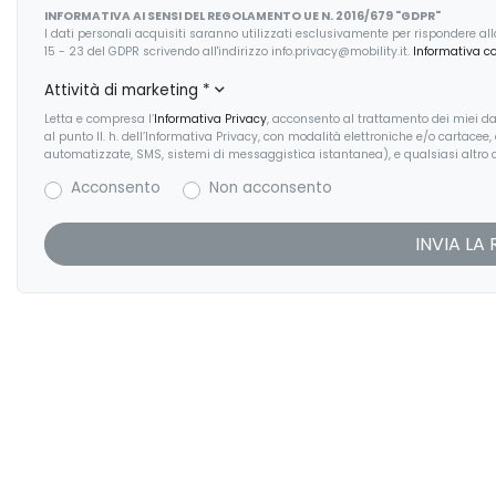
INFORMATIVA AI SENSI DEL REGOLAMENTO UE N. 2016/679 "GDPR"
I dati personali acquisiti saranno utilizzati esclusivamente per rispondere alla r
15 - 23 del GDPR scrivendo all'indirizzo info.privacy@mobility.it.
Informativa c
Attività di marketing
*
Letta e compresa l’
Informativa Privacy
, acconsento al trattamento dei miei dat
al punto II. h. dell’Informativa Privacy, con modalità elettroniche e/o cartacee
automatizzate, SMS, sistemi di messaggistica istantanea), e qualsiasi altro c
Acconsento
Non acconsento