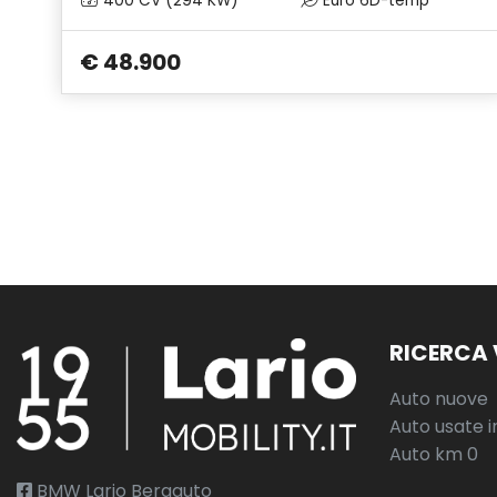
400 CV (294 KW)
Euro 6D-temp
€ 48.900
RICERCA 
Auto nuove
Auto usate i
Auto km 0
BMW Lario Bergauto