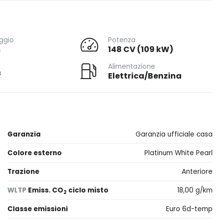
ggio
Potenza
m
148 CV (109 kW)
Alimentazione
3
Elettrica/Benzina
Garanzia
Garanzia ufficiale casa
Colore esterno
Platinum White Pearl
Trazione
Anteriore
WLTP
Emiss. CO
ciclo misto
18,00 g/km
2
Classe emissioni
Euro 6d-temp