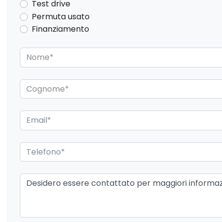
Test drive
Head-up display
Immobilizzatore
Permuta usato
Keyless entry
Monitoraggio angol
Finanziamento
Navigatore satellitare
Parcheggio automa
Radio DAB
Retrovisori elettrici
Riconoscimento segnali stradali
Sedile guida regolab
Sedili con funzione memoria
Sedili regolabili el
Sensore pioggia
Sensori di parchegg
Sistema di detezione distrazione del
Telecamera 360°
guidatore
Tetto apribile
Tetto panoramico
Vetri elettrici anteriori
Vetri elettrici poster