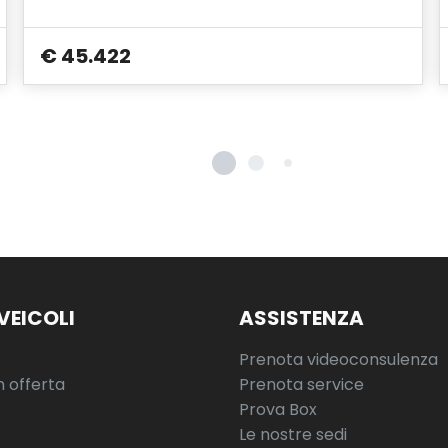
€ 45.422
VEICOLI
ASSISTENZA
Prenota videoconsulenza
n offerta
Prenota service
Prova Box
Le nostre sedi