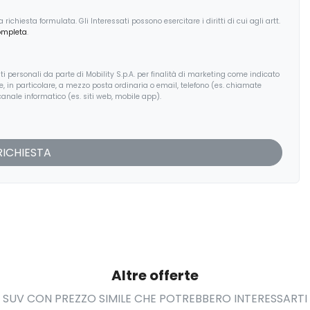
ichiesta formulata. Gli Interessati possono esercitare i diritti di cui agli artt.
ompleta
.
i personali da parte di Mobility S.p.A. per finalità di marketing come indicato
, e, in particolare, a mezzo posta ordinaria o email, telefono (es. chiamate
anale informatico (es. siti web, mobile app).
Altre offerte
SUV CON PREZZO SIMILE CHE POTREBBERO INTERESSARTI