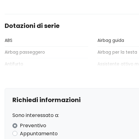
Dotazioni di serie
ABS
Airbag guida
Airbag passeggero
Airbag per la testa
Antifurto
Assistente attivo 
traiettoria
Avviso del cambio di corsia
Bluetooth
Cerchi in lega
Chiusura centralizz
Richiedi informazioni
Connessione dati
Controllo automatic
velocità
Sono interessato a:
Fari anteriori a LED
Frenata automatic
Preventivo
Appuntamento