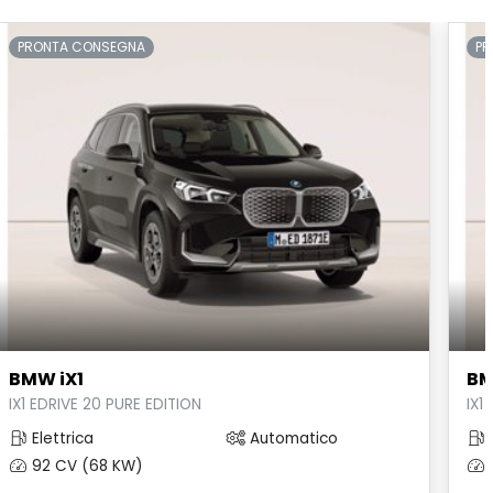
PRONTA CONSEGNA
PR
BMW iX1
BM
IX1 EDRIVE 20 PURE EDITION
IX1
Elettrica
Automatico
E
92 CV (68 KW)