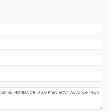
Interni in materiale pregiato
o cieco
Monitoraggio traffico trasversale
posteriore
tico
Pretensionatore cinture
Retrovisori ripiegabili elettricamente
ile in altezza
Sedile posteriore sdoppiato
ettricamente
Sensore luci
io posteriori
Servosterzo
Telecamera posteriore
Vernice metallizzata
iori