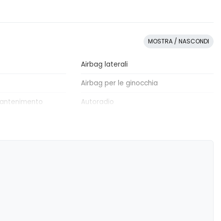
MOSTRA / NASCONDI
Airbag laterali
Airbag per le ginocchia
mantenimento
Autoradio
Bracciolo sedili anteriori
ata
Climatizzatore
o adattivo della
Controllo elettronico della stabilità
a di emergenza
Frenata automatica di emergenza
posteriore