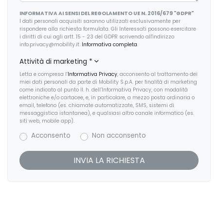
INFORMATIVA AI SENSI DEL REGOLAMENTO UE N. 2016/679 "GDPR"
Indicatore cambio marcia
I dati personali acquisiti saranno utilizzati esclusivamente per
rispondere alla richiesta formulata. Gli Interessati possono esercitare
Kit riparazione pneumatici / tirefit
i diritti di cui agli artt. 15 - 23 del GDPR scrivendo all'indirizzo
info.privacy@mobility.it.
Informativa completa
.
Luci diurne
Attività di marketing
*
Pacchetto
Letta e compresa l’
Informativa Privacy
, acconsento al trattamento dei
miei dati personali da parte di Mobility S.p.A. per finalità di marketing
Pacchetto sicurezza
come indicato al punto II. h. dell’Informativa Privacy, con modalità
elettroniche e/o cartacee, e, in particolare, a mezzo posta ordinaria o
email, telefono (es. chiamate automatizzate, SMS, sistemi di
Regolatore di velocità - Cruise Control
messaggistica istantanea), e qualsiasi altro canale informatico (es.
siti web, mobile app).
Riconoscimento segnali stradali
Acconsento
Non acconsento
Sedili anteriori regolabili
Sedili anteriori sportivi
Selettore stile di guida
Sensori parcheggio posteriori