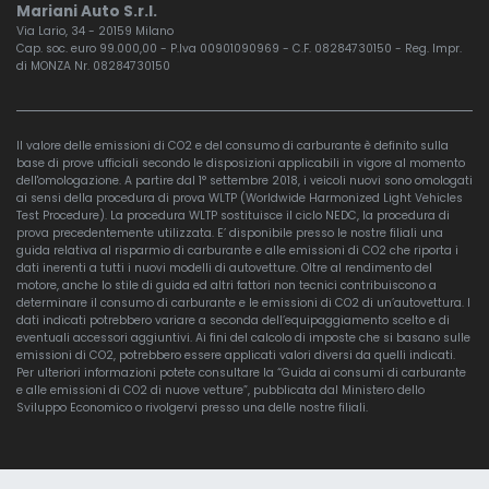
Mariani Auto S.r.l.
Via Lario, 34 - 20159 Milano
Cap. soc. euro 99.000,00 - P.Iva 00901090969 - C.F. 08284730150 - Reg. Impr.
di MONZA Nr. 08284730150
Il valore delle emissioni di CO2 e del consumo di carburante è definito sulla
base di prove ufficiali secondo le disposizioni applicabili in vigore al momento
dell'omologazione. A partire dal 1° settembre 2018, i veicoli nuovi sono omologati
ai sensi della procedura di prova WLTP (Worldwide Harmonized Light Vehicles
Test Procedure). La procedura WLTP sostituisce il ciclo NEDC, la procedura di
prova precedentemente utilizzata. E’ disponibile presso le nostre filiali una
guida relativa al risparmio di carburante e alle emissioni di CO2 che riporta i
dati inerenti a tutti i nuovi modelli di autovetture. Oltre al rendimento del
motore, anche lo stile di guida ed altri fattori non tecnici contribuiscono a
determinare il consumo di carburante e le emissioni di CO2 di un’autovettura. I
dati indicati potrebbero variare a seconda dell’equipaggiamento scelto e di
eventuali accessori aggiuntivi. Ai fini del calcolo di imposte che si basano sulle
emissioni di CO2, potrebbero essere applicati valori diversi da quelli indicati.
Per ulteriori informazioni potete consultare la “Guida ai consumi di carburante
e alle emissioni di CO2 di nuove vetture”, pubblicata dal Ministero dello
Sviluppo Economico o rivolgervi presso una delle nostre filiali.