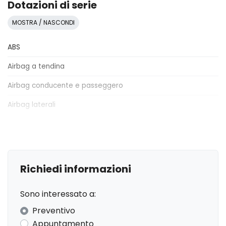
Dotazioni di serie
MOSTRA / NASCONDI
ABS
Airbag a tendina
Airbag conducente e passeggero
Airbag laterali
Alette parasole
Alzacristalli elettrici
Alzacristalli elettrici posteriori
Richiedi informazioni
Attacchi Isofix per seggiolini
Sono interessato a:
Cerchi in lega
Preventivo
Chiavi e telecomandi
Appuntamento