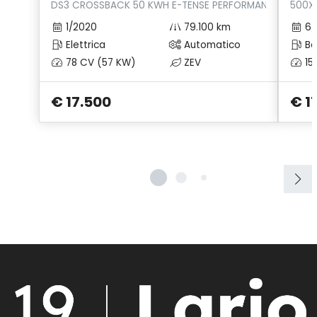
DS3 CROSSBACK 50 KWH E-TENSE PERFORMANCE LINE
500X 
Volante in pelle
1/2020
79.100 km
6/
Elettrica
Automatico
Be
78 CV (57 KW)
ZEV
15
€ 17.500
€ 1