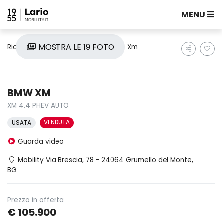
MENU
MOSTRA LE 19 FOTO
Ricerca auto
Usate
Bmw
Xm
BMW XM
XM 4.4 PHEV AUTO
VENDUTA
USATA
Guarda video
Mobility Via Brescia, 78 - 24064 Grumello del Monte,
BG
Prezzo in offerta
€ 105.900