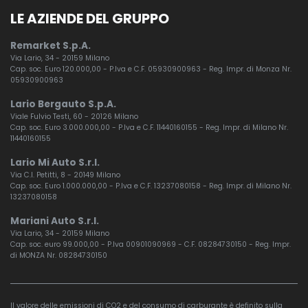
LE AZIENDE DEL GRUPPO
Remarket S.p.A.
Via Lario, 34 - 20159 Milano
Cap. soc. Euro 120.000,00 - P.Iva e C.F. 05930900963 - Reg. Impr. di Monza Nr.
05930900963
Lario Bergauto S.p.A.
Viale Fulvio Testi, 60 - 20126 Milano
Cap. soc. Euro 3.000.000,00 - P.Iva e C.F. 11440160155 - Reg. Impr. di Milano Nr.
11440160155
Lario Mi Auto S.r.l.
Via C.I. Petitti, 8 - 20149 Milano
Cap. soc. Euro 1.000.000,00 - P.Iva e C.F. 13237080158 - Reg. Impr. di Milano Nr.
13237080158
Mariani Auto S.r.l.
Via Lario, 34 - 20159 Milano
Cap. soc. euro 99.000,00 - P.Iva 00901090969 - C.F. 08284730150 - Reg. Impr.
di MONZA Nr. 08284730150
Il valore delle emissioni di CO2 e del consumo di carburante è definito sulla