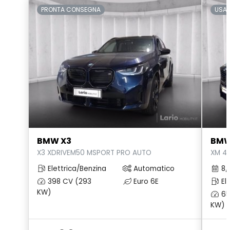
PRONTA CONSEGNA
USA
BMW X3
BMW
X3 XDRIVEM50 MSPORT PRO AUTO
XM 4
Elettrica/Benzina
Automatico
8/
398 CV (293
Euro 6E
Ele
KW)
65
KW)