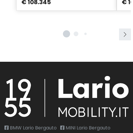
€ 108.345
€ 1
BMW Lario Bergauto
MINI Lario Bergauto