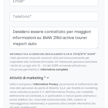
Fari a led
Sedile riscaldato lato guidatore
Fari automatici e sensore pioggia
Sedili anteriori regolabili
Fari posteriori a led
Sedili anteriori sportivi
Freno di stazionamento elettrico
Sedili posteriori regolabili
Garanzia aggiuntiva best4
Selettore stile di guida
Illuminazione abitacolo
Sensori di pioggia
INFORMATIVA AI SENSI DEL REGOLAMENTO UE N. 2016/679 "GDPR"
Illuminazione ambientale
Serbatoio carburante maggiorato
I dati personali acquisiti saranno utilizzati esclusivamente per
rispondere alla richiesta formulata. Gli Interessati possono esercitare
Impianto audio con touchscreen
i diritti di cui agli artt. 15 - 23 del GDPR scrivendo all'indirizzo
Servosterzo
info.privacy@mobility.it.
Informativa completa
.
Impianto di scarico
Sistema di assistenza al mantenimento della corsia
Attività di marketing
*
Indicatore pressione pneumatici
Letta e compresa l’
Informativa Privacy
, acconsento al trattamento dei
Sistema di chiamata d'emergenza
miei dati personali da parte di Mobility S.p.A. per finalità di marketing
come indicato al punto II. h. dell’Informativa Privacy, con modalità
Indicatori di direzione integrati negli specchietti retrovisori
Sistema di riconoscimento stanchezza guidatore
elettroniche e/o cartacee, e, in particolare, a mezzo posta ordinaria o
email, telefono (es. chiamate automatizzate, SMS, sistemi di
Innovation package
Sospensioni regolabili
messaggistica istantanea), e qualsiasi altro canale informatico (es.
siti web, mobile app).