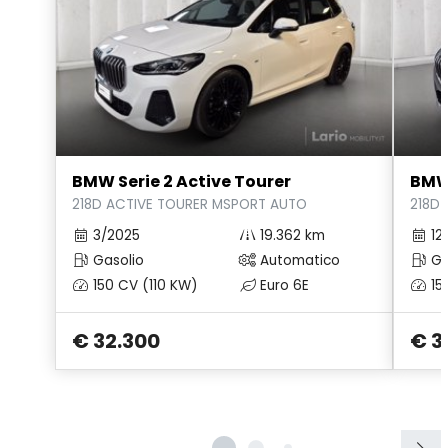
Radio digitale dab
Regolatore di velocità - cruise control
Retrovisore interno anabbagliante
Sedili anteriori regolabili
Sedili anteriori riscaldabili
BMW Serie 2 Active Tourer
BMW 
218D ACTIVE TOURER MSPORT AUTO
218D
Sedili posteriori regolabili
3/2025
19.362 km
12
Sedili sportivi
Gasolio
Automatico
Ga
150 CV (110 KW)
Euro 6E
15
Selective catalytic reduction
Selettore stile di guida
€ 32.300
€ 3
Serbatoio carburante maggiorato
Servosterzo
Sistema di assistenza al mantenimento della corsia