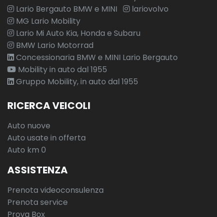
Volante
Lario Bergauto BMW e MINI
lariovolvo
Volante regolabile
MG Lario Mobility
Lario Mi Auto Kia, Honda e Subaru
BMW Lario Motorrad
Concessionaria BMW e MINI Lario Bergauto
Mobility in auto dal 1955
Gruppo Mobility, in auto dal 1955
RICERCA VEICOLI
Auto nuove
Auto usate in offerta
Auto km 0
ASSISTENZA
Prenota videoconsulenza
Prenota service
Prova Box