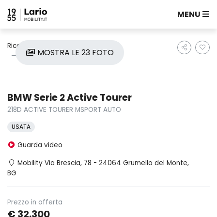
MENU
Ricerca auto
Usate
Bmw
MOSTRA LE 23 FOTO
Serie 2 Active Tourer
BMW Serie 2 Active Tourer
218D ACTIVE TOURER MSPORT AUTO
USATA
Guarda video
Mobility Via Brescia, 78 - 24064 Grumello del Monte,
BG
Prezzo in offerta
€ 32.300