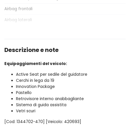
Airbag frontali
Cerchi in lega
Airbag laterali
Chiavi e telecomandi
Alette parasole
Console centrale multifunzione
Alzacristalli elettrici
Differenziale autobloccante elettronico
Descrizione e note
Antifurto
ESS / Emergency Stop Signal
Equipaggiamenti del veicolo:
Assistente al parcheggio
Fari a led
Active Seat per sedile del guidatore
Assistente alla frenata
Fari con accensione automatica + sensore pioggia
Cerchi in lega da 19
Attacchi i
Innovation Package
Fari posteriori a led
Pastello
Barre sul tetto
Freno di stazionamento elettrico
Retrovisore interno anabbagliante
Sistema di guida assistita
Bmw connected drive services
Garanzie
Vetri scuri
Bmw idrive
Illuminazione abitacolo
[Cod: 1344702-470] [Veicolo: 420693]