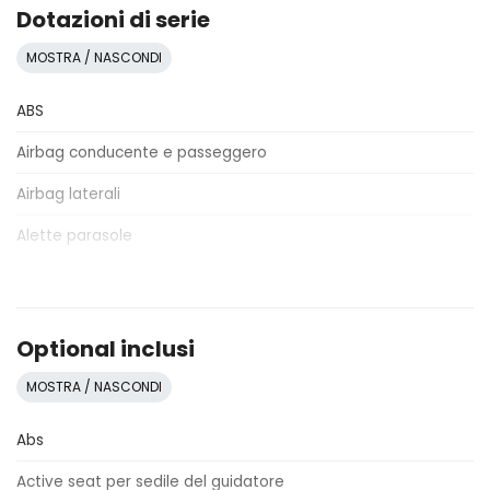
Dotazioni di serie
MOSTRA / NASCONDI
ABS
Airbag conducente e passeggero
Airbag laterali
Alette parasole
Alzacristalli elettrici
Antifurto
Optional inclusi
Assistente al parcheggio
MOSTRA / NASCONDI
Bagagliaio apribile elettricamente
Abs
Barre portabagagli
Active seat per sedile del guidatore
Bracciolo anteriore