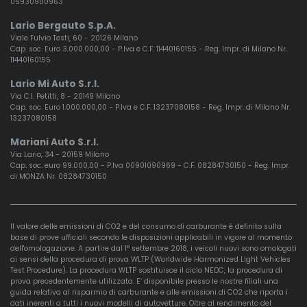
05930900963
Lario Bergauto S.p.A.
Viale Fulvio Testi, 60 - 20126 Milano
Cap. soc. Euro 3.000.000,00 - P.Iva e C.F. 11440160155 - Reg. Impr. di Milano Nr.
11440160155
Lario Mi Auto S.r.l.
Via C.I. Petitti, 8 - 20149 Milano
Cap. soc. Euro 1.000.000,00 - P.Iva e C.F. 13237080158 - Reg. Impr. di Milano Nr.
13237080158
Mariani Auto S.r.l.
Via Lario, 34 - 20159 Milano
Cap. soc. euro 99.000,00 - P.Iva 00901090969 - C.F. 08284730150 - Reg. Impr.
di MONZA Nr. 08284730150
Il valore delle emissioni di CO2 e del consumo di carburante è definito sulla
base di prove ufficiali secondo le disposizioni applicabili in vigore al momento
dell'omologazione. A partire dal 1° settembre 2018, i veicoli nuovi sono omologati
ai sensi della procedura di prova WLTP (Worldwide Harmonized Light Vehicles
Test Procedure). La procedura WLTP sostituisce il ciclo NEDC, la procedura di
prova precedentemente utilizzata. E’ disponibile presso le nostre filiali una
guida relativa al risparmio di carburante e alle emissioni di CO2 che riporta i
dati inerenti a tutti i nuovi modelli di autovetture. Oltre al rendimento del