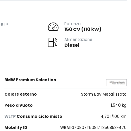
ggio
Potenza
150 CV (110 kW)
Alimentazione
3
Diesel
BMW Premium Selection
Colore esterno
Storm Bay Metallizzato
Peso a vuoto
1.540 kg
WLTP
Consumo ciclo misto
4,70 l/100 km
Mobility ID
WBA11GF0807T60817 1356853-470