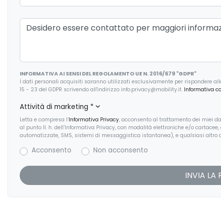
INFORMATIVA AI SENSI DEL REGOLAMENTO UE N. 2016/679 "GDPR"
I dati personali acquisiti saranno utilizzati esclusivamente per rispondere alla r
15 - 23 del GDPR scrivendo all'indirizzo info.privacy@mobility.it.
Informativa c
Attività di marketing
*
Letta e compresa l’
Informativa Privacy
, acconsento al trattamento dei miei dat
al punto II. h. dell’Informativa Privacy, con modalità elettroniche e/o cartacee
automatizzate, SMS, sistemi di messaggistica istantanea), e qualsiasi altro c
Acconsento
Non acconsento