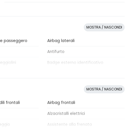
MOSTRA / NASCONDI
 e passeggero
Airbag laterali
Antifurto
eggiolini
Badge esterno identificativo
o
Cerchi in lega
Console centrale multifunzione
MOSTRA / NASCONDI
bloccante
Fari a led
ili frontali
Airbag frontali
Freno di stazionamento elettrico
Alzacristalli elettrici
eggio
Assistente alla frenata