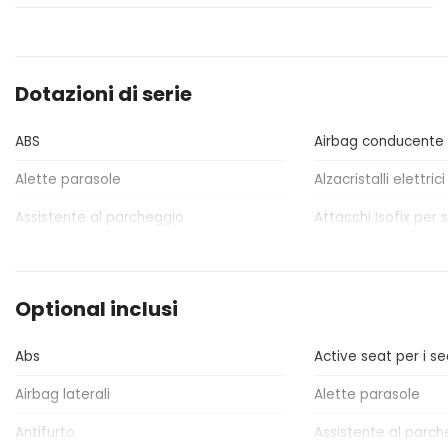
Dotazioni di serie
ABS
Airbag conducente
Alette parasole
Alzacristalli elettrici
Assistente al parcheggio
Attacchi Isofix per s
Bracciolo anteriore
Cambio automatic
Chiavi e telecomandi
Cinture di sicurezza
Optional inclusi
Controllo della trazione
Differenziale auto
elettronico
Abs
Active seat per i sed
Fari con accensione automatica +
Freni sportivi
Airbag laterali
Alette parasole
sensore pioggia
Antifurto
Assistente al parch