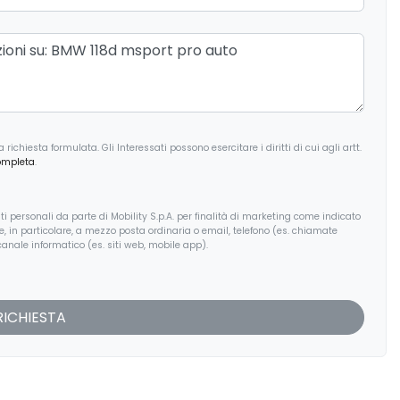
ichiesta formulata. Gli Interessati possono esercitare i diritti di cui agli artt.
ompleta
.
i personali da parte di Mobility S.p.A. per finalità di marketing come indicato
, e, in particolare, a mezzo posta ordinaria o email, telefono (es. chiamate
anale informatico (es. siti web, mobile app).