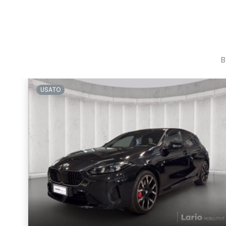
B
USATO