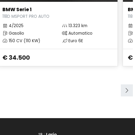
BMW Serie 1
BM
118D MSPORT PRO AUTO
118
4/2025
13.323 km
Gasolio
Automatico
150 CV (110 KW)
Euro 6E
€ 34.500
€ 