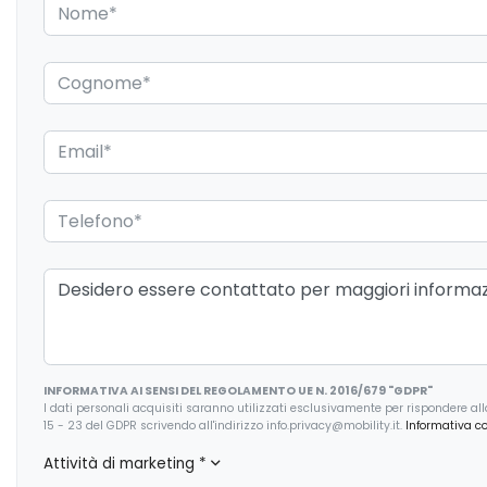
Protezione laterale contro urti
Radio digitale dab
integrata
Regolatore di velocità - cruise control
Retrovisore interno
anabbagliante
Sedili anteriori elettrici
Sedili anteriori risca
Selettore stile di guida
Sensore livello e qu
Servosterzo
Sicurezza
Sistema di chiamata d'emergenza
Sistema di monitor
manutenzione
Specchietti retrovisori colorati
Start & stop
INFORMATIVA AI SENSI DEL REGOLAMENTO UE N. 2016/679 "GDPR"
I dati personali acquisiti saranno utilizzati esclusivamente per rispondere alla r
Supporto lombare
Tappetini
15 - 23 del GDPR scrivendo all'indirizzo info.privacy@mobility.it.
Informativa c
Vetri scuri
Volante in pelle
Attività di marketing
*