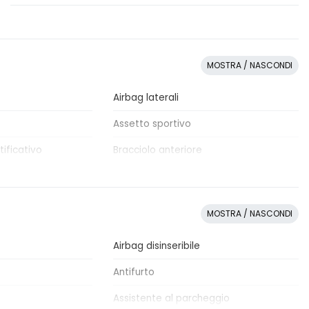
MOSTRA / NASCONDI
Airbag laterali
Assetto sportivo
ificativo
Bracciolo anteriore
Chiavi e telecomandi
Computer di bordo
MOSTRA / NASCONDI
ltifunzione
Dettagli esterni in carbonio
Airbag disinseribile
DPF / FAP Filtro anti particolato
Antifurto
Fari con accensione automatica
Assistente al parcheggio
Freni a disco autoventilanti