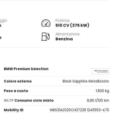
ggio
Potenza
m
510 CV (375 kW)
Alimentazione
3
Benzina
BMW Premium Selection
Colore esterno
Black Sapphire Metallizzato
Peso a vuoto
1.800 kg
WLTP
Consumo ciclo misto
9,90 l/100 km
Mobility ID
WBS31AZ020CH37228 1245553-470