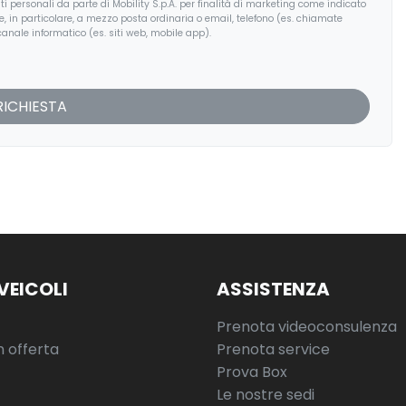
i personali da parte di Mobility S.p.A. per finalità di marketing come indicato
, e, in particolare, a mezzo posta ordinaria o email, telefono (es. chiamate
anale informatico (es. siti web, mobile app).
VEICOLI
ASSISTENZA
Prenota videoconsulenza
n offerta
Prenota service
Prova Box
Le nostre sedi