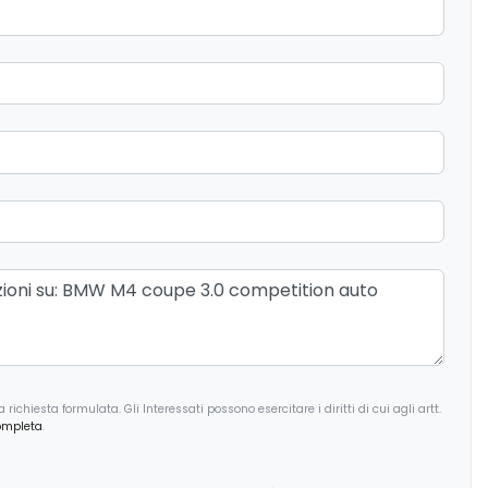
Recupero energia in frenata
 auto-
Sedili abbattibili
ldabili
Sedili sportivi
alità olio motore
Sensori parcheggio anteriori e
posteriori
Sistema di altoparlanti harman/kardon
aggio per
Sistema di riconoscimento stanchezza
guidatore
Strumentazione digitale con display
ichiesta formulata. Gli Interessati possono esercitare i diritti di cui agli artt.
Tergicristalli
ompleta
.
Volante regolabile