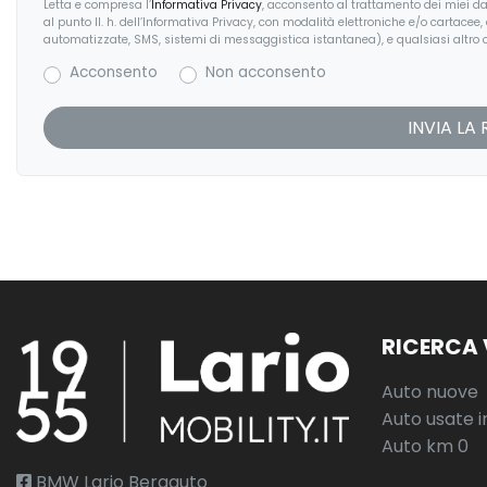
Letta e compresa l’
Informativa Privacy
, acconsento al trattamento dei miei dat
Wi-fi
al punto II. h. dell’Informativa Privacy, con modalità elettroniche e/o cartacee
automatizzate, SMS, sistemi di messaggistica istantanea), e qualsiasi altro c
Acconsento
Non acconsento
RICERCA 
Auto nuove
Auto usate i
Auto km 0
BMW Lario Bergauto