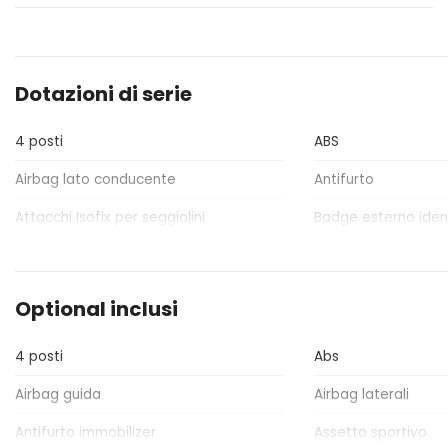
Dotazioni di serie
4 posti
ABS
Airbag lato conducente
Antifurto
Attacchi Isofix per seggiolini
Badge esterno ident
Bulloni antifurto
Cerchi in lega
Chiusura centralizzata
Cinture di sicurezza
Optional inclusi
Console centrale multifunzione
Console centrale mu
4 posti
Abs
Differenziale
Doppio scarico
Airbag guida
Airbag laterali
Elementi di ancoraggio
Fari a led
Antifurto immobilizer
Assetto sportivo
Fari con accensione automatica +
Fari posteriori a led