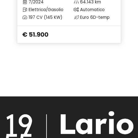
7/2024
64.143 km
Elettrica/Gasolio
Automatico
Sistema di chiamata d'emergenza
197 CV (145 KW)
Euro 6D-temp
Sistema di guida assistita
€ 51.900
Sistema di riconoscimento stanchezza guidatore
Specchietti retrovisori elettrici - riscaldabili
Specchietti retrovisori in tinta
Strumentazione digitale con display
Tappetini
Telecamera per visione esterno a 360
Volante in pelle