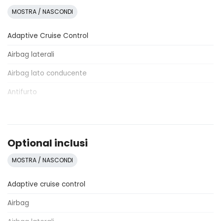
MOSTRA / NASCONDI
Adaptive Cruise Control
Airbag laterali
Airbag lato conducente
Antifurto
Apple Car Play e Android Auto
Assetto sportivo
Optional inclusi
Assistente al parcheggio
MOSTRA / NASCONDI
Attacchi Isofix per seggiolini
Adaptive cruise control
Avvisatore acustico di sicurezza
Airbag
Avviso del cambio di corsia