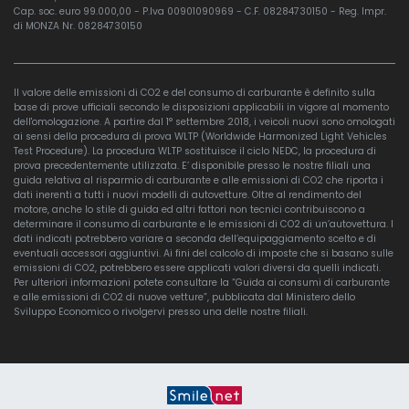
Cap. soc. euro 99.000,00 - P.Iva 00901090969 - C.F. 08284730150 - Reg. Impr.
di MONZA Nr. 08284730150
Il valore delle emissioni di CO2 e del consumo di carburante è definito sulla
base di prove ufficiali secondo le disposizioni applicabili in vigore al momento
dell'omologazione. A partire dal 1° settembre 2018, i veicoli nuovi sono omologati
ai sensi della procedura di prova WLTP (Worldwide Harmonized Light Vehicles
Test Procedure). La procedura WLTP sostituisce il ciclo NEDC, la procedura di
prova precedentemente utilizzata. E’ disponibile presso le nostre filiali una
guida relativa al risparmio di carburante e alle emissioni di CO2 che riporta i
dati inerenti a tutti i nuovi modelli di autovetture. Oltre al rendimento del
motore, anche lo stile di guida ed altri fattori non tecnici contribuiscono a
determinare il consumo di carburante e le emissioni di CO2 di un’autovettura. I
dati indicati potrebbero variare a seconda dell’equipaggiamento scelto e di
eventuali accessori aggiuntivi. Ai fini del calcolo di imposte che si basano sulle
emissioni di CO2, potrebbero essere applicati valori diversi da quelli indicati.
Per ulteriori informazioni potete consultare la “Guida ai consumi di carburante
e alle emissioni di CO2 di nuove vetture”, pubblicata dal Ministero dello
Sviluppo Economico o rivolgervi presso una delle nostre filiali.