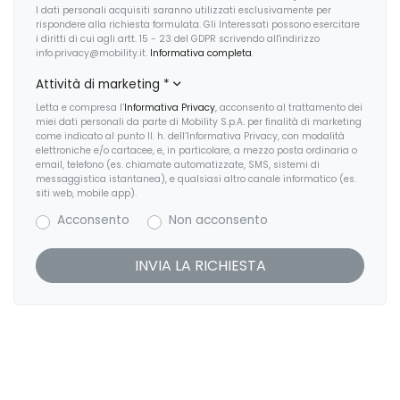
I dati personali acquisiti saranno utilizzati esclusivamente per
Kit emergenza
Riconoscimento segnali stradali
rispondere alla richiesta formulata. Gli Interessati possono esercitare
i diritti di cui agli artt. 15 - 23 del GDPR scrivendo all'indirizzo
Kit riparazione pneumatici / tirefit
Sedile riscaldato lato guidatore
info.privacy@mobility.it.
Informativa completa
.
Lavafari
Attività di marketing
*
Sedili anteriori regolabili
Letta e compresa l’
Informativa Privacy
, acconsento al trattamento dei
Limitatore di velocità
Selettore stile di guida
miei dati personali da parte di Mobility S.p.A. per finalità di marketing
come indicato al punto II. h. dell’Informativa Privacy, con modalità
Maniglie esterne in tinta
elettroniche e/o cartacee, e, in particolare, a mezzo posta ordinaria o
Serbatoio AdBlue
email, telefono (es. chiamate automatizzate, SMS, sistemi di
messaggistica istantanea), e qualsiasi altro canale informatico (es.
Pacchetto
Sistema di assistenza al mantenimento della corsia
siti web, mobile app).
Parabrezza termico
Acconsento
Non acconsento
Sistema di chiamata d'emergenza
Personalizzazione colori esterni
Sistema di guida assistita
Personalizzazioni linea e stile
Sistema di navigazione
Porta usb
Sistema di navigazione + TouchScreen
Portellone bagagliaio elettrico
Sistema di riconoscimento stanchezza guidatore
Radio digitale dab
Specchietti retrovisori elettrici e riscaldabili