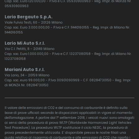
Cap. soc. Euro 120.000,00 - P.Iva e C.F. 05930900963 - Reg. Impr. di Monza Nr.
05930900963
Lario Bergauto S.p.A.
Viale Fulvio Testi, 60 - 20126 Milano
Cap. soc. Euro 3.000.000,00 - P.Iva e C.F. 11440160155 - Reg. Impr. di Milano Nr.
11440160155
Lario Mi Auto S.r.l.
Via C.I. Petitti, 8 - 20149 Milano
Cap. soc. Euro 1.000.000,00 - P.Iva e C.F. 13237080158 - Reg. Impr. di Milano Nr.
13237080158
Mariani Auto S.r.l.
Via Lario, 34 - 20159 Milano
Cap. soc. euro 99.000,00 - P.Iva 00901090969 - C.F. 08284730150 - Reg. Impr.
di MONZA Nr. 08284730150
Il valore delle emissioni di CO2 e del consumo di carburante è definito sulla
base di prove ufficiali secondo le disposizioni applicabili in vigore al momento
dell'omologazione. A partire dal 1° settembre 2018, i veicoli nuovi sono omologati
ai sensi della procedura di prova WLTP (Worldwide Harmonized Light Vehicles
Test Procedure). La procedura WLTP sostituisce il ciclo NEDC, la procedura di
prova precedentemente utilizzata. E’ disponibile presso le nostre filiali una
guida relativa al risparmio di carburante e alle emissioni di CO2 che riporta i