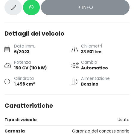
+ INFO
Dettagli del veicolo
Data Imm.
Chilometri
6/2023
33.931 km
Potenza
Cambio
150 CV (110 kW)
Automatico
Cilindrata
Alimentazione
3
1.498 cm
Benzina
Caratteristiche
Tipo di veicolo
Usato
Garanzia
Garanzia del concessionario