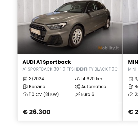
AUDI A1 Sportback
MINI
A1 SPORTBACK 30 1.0 TFSI IDENTITY BLACK 110CV S-TRONI
MINI
3/2024
14.620 km
3/
Benzina
Automatico
Be
110 CV (81 KW)
Euro 6
23
€ 26.300
€ 2