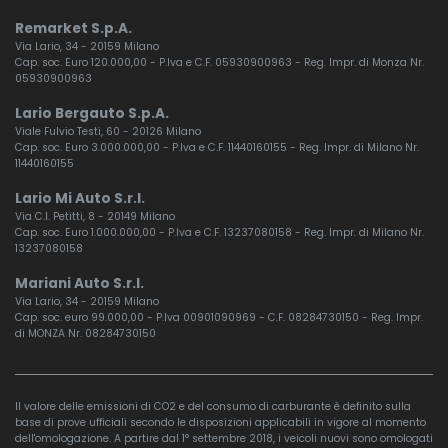
Remarket S.p.A.
Via Lario, 34 - 20159 Milano
Cap. soc. Euro 120.000,00 - P.Iva e C.F. 05930900963 - Reg. Impr. di Monza Nr.
05930900963
Lario Bergauto S.p.A.
Viale Fulvio Testi, 60 - 20126 Milano
Cap. soc. Euro 3.000.000,00 - P.Iva e C.F. 11440160155 - Reg. Impr. di Milano Nr.
11440160155
Lario Mi Auto S.r.l.
Via C.I. Petitti, 8 - 20149 Milano
Cap. soc. Euro 1.000.000,00 - P.Iva e C.F. 13237080158 - Reg. Impr. di Milano Nr.
13237080158
Mariani Auto S.r.l.
Via Lario, 34 - 20159 Milano
Cap. soc. euro 99.000,00 - P.Iva 00901090969 - C.F. 08284730150 - Reg. Impr.
di MONZA Nr. 08284730150
Il valore delle emissioni di CO2 e del consumo di carburante è definito sulla
base di prove ufficiali secondo le disposizioni applicabili in vigore al momento
dell'omologazione. A partire dal 1° settembre 2018, i veicoli nuovi sono omologati