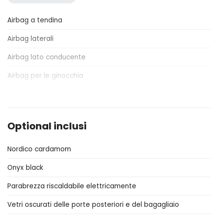
Airbag a tendina
Airbag laterali
Airbag lato conducente
Airbag per le ginocchia
Antifurto
Appoggiatesta posteriori
Optional inclusi
Assistente al parcheggio
Nordico cardamom
Assistente in discesa
Onyx black
Attacchi Isofix per seggiolini
Parabrezza riscaldabile elettricamente
Bagagliaio apribile elettricamente
Vetri oscurati delle porte posteriori e del bagagliaio
Bracciolo anteriore