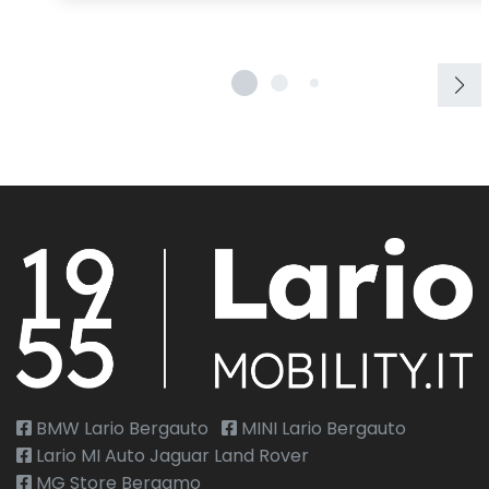
Specchietti retrovisori elettrici e riscaldabili
Spoiler
Start & Stop
Supporto Lombare
Tappetini
Trazione integrale
USB
Volante in pelle
Volante riscaldato
BMW Lario Bergauto
MINI Lario Bergauto
Lario MI Auto Jaguar Land Rover
MG Store Bergamo