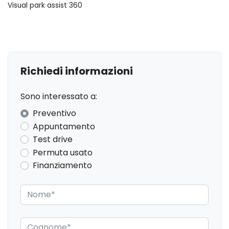
Visual park assist 360
Bracciolo posteriore
Cerchi in lega
Chiave intelligente
Cielo
Richiedi informazioni
Cinture di sicurezza
Sono interessato a:
Computer di bordo
Preventivo
Controllo qualità dell'aria
Appuntamento
Test drive
Copertura vano bagagli
Permuta usato
Cromature esterne
Finanziamento
Display multifunzione
Elementi di ancoraggio
ESC / Electronic Stability Control