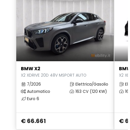
Sedili anteriori regolabili
Sedili posteriori riscaldabili
Sedili regolabili
Sedili regolabili elettricamente
Selettore stile di guida
Sistema audio
BMW X2
BMW
X2 XDRIVE 20D 48V MSPORT AUTO
X2 X
Sistema di apertura keyless
7/2026
Elettrica/Gasolio
Ele
Sistema di ricarica wireless per smartphone
Automatico
163 CV (120 KW)
16
Specchietti di cortesia
Euro 6
Specchietti retrovisori anabbaglianti
€ 66.661
€ 6
Specchietti retrovisori elettrici