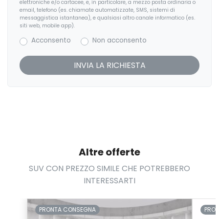
elettroniche e/o cartacee, e, in particolare, a mezzo posta ordinaria o
email, telefono (es. chiamate automatizzate, SMS, sistemi di
Personalizzazioni Linea e Stile
messaggistica istantanea), e qualsiasi altro canale informatico (es.
siti web, mobile app).
Portabicchiere
Acconsento
Non acconsento
Portaoggetti aggiuntivi
Predisposizioni
Presa 12V aggiuntiva
Protezione motore
Radio DAB
Rete divisoria
Altre offerte
Riscaldamento ausiliario
SUV CON PREZZO SIMILE CHE POTREBBERO
INTERESSARTI
Sedile guidatore elettrico
Sedile riscaldato lato guidatore
PRONTA CONSEGNA
PRO
Sedili anteriori elettrici con memoria