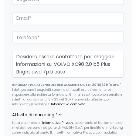
Fari a led
Fari con accensione automatica
Fari con accensione automatica + sensore pioggia
Fari posteriori a led
Freno di stazionamento elettrico
Illuminazione ambientale
Kit emergenza
INFORMATIVA AI SENSI DEL REGOLAMENTO UE N. 2016/679 "GDPR"
Kit riparazione pneumatici / tirefit
I dati personali acquisiti saranno utilizzati esclusivamente per
rispondere alla richiesta formulata. Gli Interessati possono esercitare
Limitatore di velocità
i diritti di cui agli artt. 15 - 23 del GDPR scrivendo all'indirizzo
info.privacy@mobility.it.
Informativa completa
.
Luci di emergenza
Attività di marketing
*
Pacchetto sicurezza
Letta e compresa l’
Informativa Privacy
, acconsento al trattamento dei
miei dati personali da parte di Mobility S.p.A. per finalità di marketing
Partenza in salita assistita
come indicato al punto II. h. dell’Informativa Privacy, con modalità