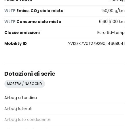
WLTP
Emiss. CO
ciclo misto
150,00 g/km
2
WLTP
Consumo ciclo misto
6,60 l/100 km
Classe emissioni
Euro 6d-temp
Mobility ID
YV1XZK7V0T2792901 4668041
Dotazioni di serie
MOSTRA / NASCONDI
Airbag a tendina
Airbag laterali
Airbag lato conducente