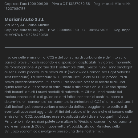
Cap. soc. Euro 1.000.000,00 - P.Iva e C.F. 13237080158 - Reg. Impr. di Milano Nr.
13237080158
Mariani Auto S.r.l.
Via Lario, 34 - 20159 Milano
Cap. soc. euro 99.000,00 - P.Iva 00901090969 - C.F. 08284730150 - Reg. Impr.
di MONZA Nr. 08284730150
Il valore delle emissioni di CO2 e del consumo di carburante è definito sulla
base di prove ufficiali secondo le disposizioni applicabili in vigore al momento
dell'omologazione. A partire dal 1° settembre 2018, i veicoli nuovi sono omologati
ai sensi della procedura di prova WLTP (Worldwide Harmonized Light Vehicles
Test Procedure). La procedura WLTP sostituisce il ciclo NEDC, la procedura di
prova precedentemente utilizzata. E’ disponibile presso le nostre filiali una
guida relativa al risparmio di carburante e alle emissioni di CO2 che riporta i
dati inerenti a tutti i nuovi modelli di autovetture. Oltre al rendimento del
motore, anche lo stile di guida ed altri fattori non tecnici contribuiscono a
determinare il consumo di carburante e le emissioni di CO2 di un’autovettura. I
dati indicati potrebbero variare a seconda dell’equipaggiamento scelto e di
eventuali accessori aggiuntivi. Ai fini del calcolo di imposte che si basano sulle
emissioni di CO2, potrebbero essere applicati valori diversi da quelli indicati.
Per ulteriori informazioni potete consultare la “Guida ai consumi di carburante
e alle emissioni di CO2 di nuove vetture”, pubblicata dal Ministero dello
Sviluppo Economico o rivolgervi presso una delle nostre filiali.