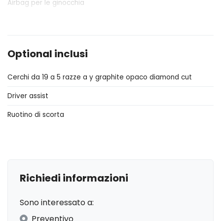
Airbag per le ginocchia
Antifurto
Appendiabiti
Optional inclusi
Appoggiatesta posteriori
Cerchi da 19 a 5 razze a y graphite opaco diamond cut
Assistente al parcheggio
Driver assist
Assistente in discesa
Ruotino di scorta
Attacchi Isofix per seggiolini
Badge esterno identificativo
Bagagliaio apribile elettricamente
Barre portabagagli
Richiedi informazioni
Bracciolo anteriore
Sono interessato a:
Cerchi in lega
Preventivo