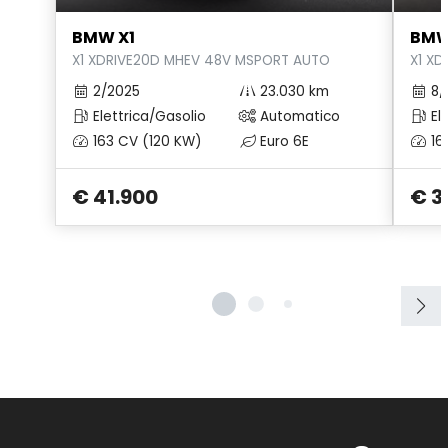
Specchietti retrovisori elettrici e riscaldabili
BMW X1
BMW
Spoiler
X1 XDRIVE20D MHEV 48V MSPORT AUTO
X1 XD
Start & Stop
2/2025
23.030 km
8/
Elettrica/Gasolio
Automatico
Ele
Supporto Lombare
163 CV (120 KW)
Euro 6E
16
Tappetini
€ 41.900
€ 3
USB
Volante in pelle
Volante regolabile