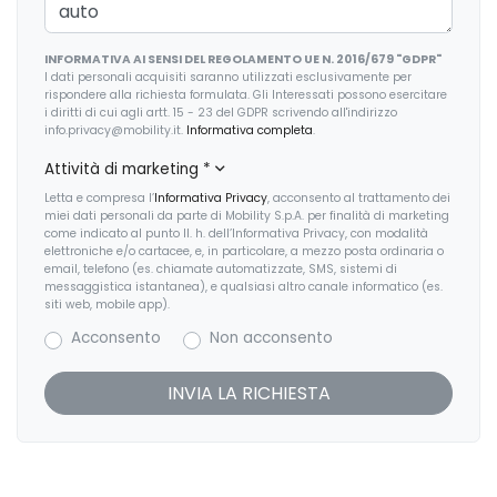
Fari con accensione automatica + sensore pioggia
INFORMATIVA AI SENSI DEL REGOLAMENTO UE N. 2016/679 "GDPR"
Freno di stazionamento elettrico
I dati personali acquisiti saranno utilizzati esclusivamente per
rispondere alla richiesta formulata. Gli Interessati possono esercitare
Illuminazione abitacolo
i diritti di cui agli artt. 15 - 23 del GDPR scrivendo all'indirizzo
info.privacy@mobility.it.
Informativa completa
.
Indicatore cambio marcia
Attività di marketing
*
Inserti in acciaio esterni
Letta e compresa l’
Informativa Privacy
, acconsento al trattamento dei
miei dati personali da parte di Mobility S.p.A. per finalità di marketing
Interni in tessuto
come indicato al punto II. h. dell’Informativa Privacy, con modalità
elettroniche e/o cartacee, e, in particolare, a mezzo posta ordinaria o
email, telefono (es. chiamate automatizzate, SMS, sistemi di
Interni personalizzazione colori
messaggistica istantanea), e qualsiasi altro canale informatico (es.
siti web, mobile app).
Kit emergenza
Acconsento
Non acconsento
Limitatore di velocità
Luci di emergenza
Maniglie esterne in tinta
Pacchetto