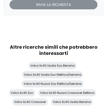
Limitatore di velocità
Luci di emergenza
Maniglie esterne in tinta
Pacchetto
Pacchetto sicurezza
Altre ricerche simili che potrebbero
Partenza in salita assistita
interessarti
Personalizzazione colori esterni
Volvo Xc40 Usata Suv Benzina
Personalizzazioni Linea e Stile
Volvo Xc40 Usata Suv Elettrica/benzina
Pomello del cambio in pelle
Volvo Xc40 Nuova Suv Elettrica/benzina
Portabicchiere
Volvo Xc40 Suv
Volvo Xc40 Nuova Crossover Elettrica
Portaoggetti aggiuntivi
Volvo Xc40 Crossover
Volvo Xc40 Usata Benzina
Predisposizioni