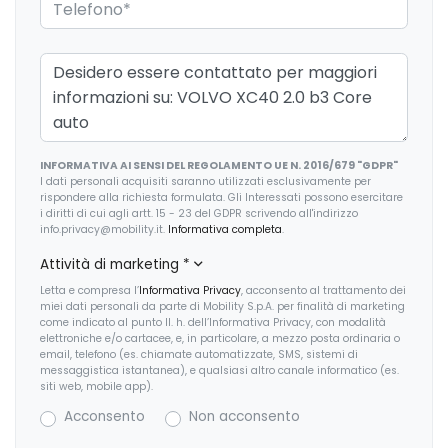
ESC / Electronic Stability Control
Fari a led
Fari autoadattivi a led
Fari con accensione automatica
INFORMATIVA AI SENSI DEL REGOLAMENTO UE N. 2016/679 "GDPR"
Fari con accensione automatica + sensore pioggia
I dati personali acquisiti saranno utilizzati esclusivamente per
rispondere alla richiesta formulata. Gli Interessati possono esercitare
Freno di stazionamento elettrico
i diritti di cui agli artt. 15 - 23 del GDPR scrivendo all'indirizzo
info.privacy@mobility.it.
Informativa completa
.
Illuminazione abitacolo
Attività di marketing
*
Indicatore cambio marcia
Letta e compresa l’
Informativa Privacy
, acconsento al trattamento dei
miei dati personali da parte di Mobility S.p.A. per finalità di marketing
Inserti in acciaio esterni
come indicato al punto II. h. dell’Informativa Privacy, con modalità
elettroniche e/o cartacee, e, in particolare, a mezzo posta ordinaria o
email, telefono (es. chiamate automatizzate, SMS, sistemi di
Interni in tessuto
messaggistica istantanea), e qualsiasi altro canale informatico (es.
siti web, mobile app).
Interni personalizzazione colori
Acconsento
Non acconsento
Kit emergenza