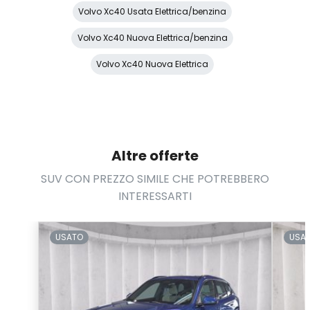
Volvo Xc40 Usata Elettrica/benzina
Presa 12V aggiuntiva
Volvo Xc40 Nuova Elettrica/benzina
Protezione motore
Volvo Xc40 Nuova Elettrica
Radio DAB
Rete divisoria
Retrovisore interno anabbagliante
Altre offerte
Riscaldamento da remoto
SUV CON PREZZO SIMILE CHE POTREBBERO
Sedili abbattibili
INTERESSARTI
Sedili anteriori regolabili
Servosterzo
USATO
USA
Sistema audio
Sistema di apertura keyless