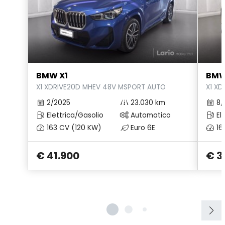
Sistema di chiamata d'emergenza
Sistema di ricarica wireless per smartphone
Specchietti di cortesia
Specchietti retrovisori elettrici
BMW X1
BMW
Specchietti retrovisori elettrici e riscaldabili
X1 XDRIVE20D MHEV 48V MSPORT AUTO
X1 XD
Spoiler
2/2025
23.030 km
8/
Elettrica/Gasolio
Automatico
Ele
Start & Stop
163 CV (120 KW)
Euro 6E
16
Supporto Lombare
€ 41.900
€ 3
Tappetini
USB
Volante in pelle
Volante regolabile