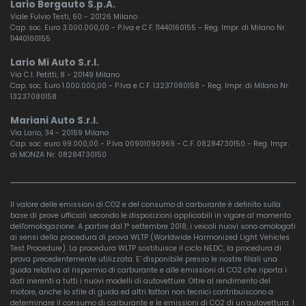
Lario Bergauto S.p.A.
Viale Fulvio Testi, 60 - 20126 Milano
Cap. soc. Euro 3.000.000,00 - P.Iva e C.F. 11440160155 - Reg. Impr. di Milano Nr.
11440160155
Lario Mi Auto S.r.l.
Via C.I. Petitti, 8 - 20149 Milano
Cap. soc. Euro 1.000.000,00 - P.Iva e C.F. 13237080158 - Reg. Impr. di Milano Nr.
13237080158
Mariani Auto S.r.l.
Via Lario, 34 - 20159 Milano
Cap. soc. euro 99.000,00 - P.Iva 00901090969 - C.F. 08284730150 - Reg. Impr.
di MONZA Nr. 08284730150
Il valore delle emissioni di CO2 e del consumo di carburante è definito sulla
base di prove ufficiali secondo le disposizioni applicabili in vigore al momento
dell'omologazione. A partire dal 1° settembre 2018, i veicoli nuovi sono omologati
ai sensi della procedura di prova WLTP (Worldwide Harmonized Light Vehicles
Test Procedure). La procedura WLTP sostituisce il ciclo NEDC, la procedura di
prova precedentemente utilizzata. E’ disponibile presso le nostre filiali una
guida relativa al risparmio di carburante e alle emissioni di CO2 che riporta i
dati inerenti a tutti i nuovi modelli di autovetture. Oltre al rendimento del
motore, anche lo stile di guida ed altri fattori non tecnici contribuiscono a
determinare il consumo di carburante e le emissioni di CO2 di un’autovettura. I