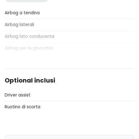
Airbag a tendina
Airbag laterali
Airbag lato conducente
Airbag per le ginocchia
Antifurto
Appendiabiti
Optional inclusi
Appoggiatesta posteriori
Driver assist
Assistente al parcheggio
Ruotino di scorta
Assistente in discesa
Attacchi Isofix per seggiolini
Badge esterno identificativo