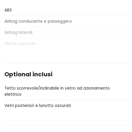
ABS
Airbag conducente e passeggero
Airbag laterali
Alette parasole
Antifurto
Apple Car Play e Android Auto
Optional inclusi
Assistente al parcheggio
Tetto scorrevole/inclinabile in vetro ad azionamento
Attacchi Isofix per seggiolini
elettrico
Badge esterno identificativo
Vetri posteriori e lunotto oscurati
Bagagliaio apribile elettricamente
Bulloni antifurto