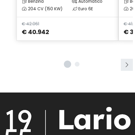
Benzina
Automatico
Be
204 CV (150 KW)
Euro 6E
20
€ 42.061
€ 41.
€ 40.942
€ 3