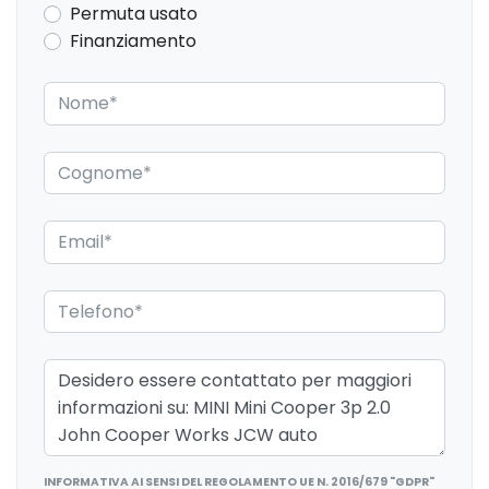
Permuta usato
Pacchetto
Finanziamento
Pacchetto sicurezza
Personalizzazioni Linea e Stile
Portabicchiere
Presa 12V aggiuntiva
Radar
Radio DAB
Regolatore di velocità - Cruise Control
Retrovisore interno anabbagliante
Sedile riscaldato lato guidatore
Sedili anteriori sportivi
Sensori di Parcheggio
INFORMATIVA AI SENSI DEL REGOLAMENTO UE N. 2016/679 "GDPR"