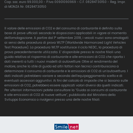
Cap. soc. euro 99.000,00 - P.Iva 00901090969 - C.F. 08284730150 - Reg. Impr.
di MONZA Nr. 08284730150
Il valore delle emissioni di CO2 e del consumo di carburante è definito sulla
base di prove ufficiali secondo le disposizioni applicabili in vigore al momento
dell'omologazione. A partire dal 1° settembre 2018, i veicoli nuovi sono omologati
ai sensi della procedura di prova WLTP (Worldwide Harmonized Light Vehicles
Test Procedure). La procedura WLTP sostituisce il ciclo NEDC, la procedura di
prova precedentemente utilizzata. E’ disponibile presso le nostre filiali una
guida relativa al risparmio di carburante e alle emissioni di CO2 che riporta i
dati inerenti a tutti i nuovi modelli di autovetture. Oltre al rendimento del
motore, anche lo stile di guida ed altri fattori non tecnici contribuiscono a
determinare il consumo di carburante e le emissioni di CO2 di un’autovettura. I
dati indicati potrebbero variare a seconda dell’equipaggiamento scelto e di
eventuali accessori aggiuntivi. Ai fini del calcolo di imposte che si basano sulle
emissioni di CO2, potrebbero essere applicati valori diversi da quelli indicati.
Per ulteriori informazioni potete consultare la “Guida ai consumi di carburante
e alle emissioni di CO2 di nuove vetture”, pubblicata dal Ministero dello
Sviluppo Economico o rivolgervi presso una delle nostre filiali.