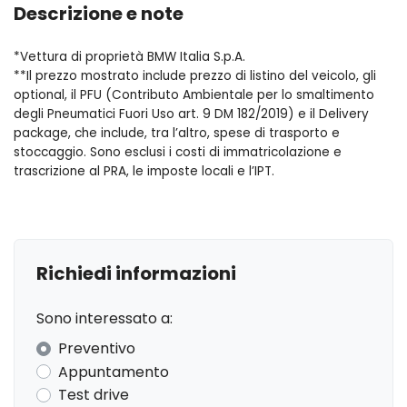
Cerchi in lega
Descrizione e note
Cinture di sicurezza
*Vettura di proprietà BMW Italia S.p.A.
Console centrale multifunzione
**Il prezzo mostrato include prezzo di listino del veicolo, gli
optional, il PFU (Contributo Ambientale per lo smaltimento
Fari a led
degli Pneumatici Fuori Uso art. 9 DM 182/2019) e il Delivery
package, che include, tra l’altro, spese di trasporto e
Fari con accensione automatica
stoccaggio. Sono esclusi i costi di immatricolazione e
trascrizione al PRA, le imposte locali e l’IPT.
Freni sportivi
Freno di stazionamento elettrico
Head-up display
Richiedi informazioni
Illuminazione abitacolo
Inserti in acciaio esterni
Sono interessato a:
Preventivo
Kit emergenza
Appuntamento
Kit riparazione pneumatici / tirefit
Test drive