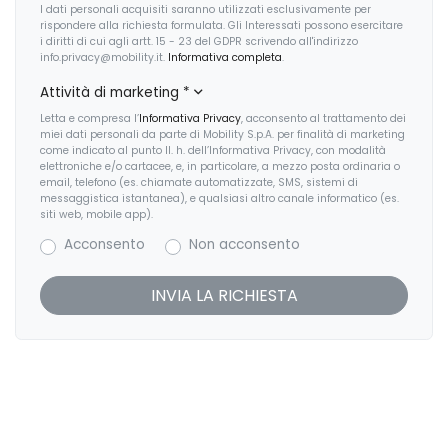
I dati personali acquisiti saranno utilizzati esclusivamente per
Sensori di pioggia
rispondere alla richiesta formulata. Gli Interessati possono esercitare
i diritti di cui agli artt. 15 - 23 del GDPR scrivendo all'indirizzo
Sistema audio
info.privacy@mobility.it.
Informativa completa
.
Attività di marketing
*
Sistema di chiamata d'emergenza
Letta e compresa l’
Informativa Privacy
, acconsento al trattamento dei
Sistema di navigazione
miei dati personali da parte di Mobility S.p.A. per finalità di marketing
come indicato al punto II. h. dell’Informativa Privacy, con modalità
elettroniche e/o cartacee, e, in particolare, a mezzo posta ordinaria o
Sistema di ricarica wireless per smartphone
email, telefono (es. chiamate automatizzate, SMS, sistemi di
messaggistica istantanea), e qualsiasi altro canale informatico (es.
Sistema di riconoscimento stanchezza guidatore
siti web, mobile app).
Acconsento
Non acconsento
Sospensioni regolabili
Specchietti retrovisori elettrici
Start & Stop
Tappetini
USB
Volante in pelle