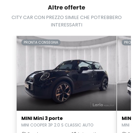
Altre offerte
Volante riscaldato
CITY CAR CON PREZZO SIMILE CHE POTREBBERO
Volante sportivo
INTERESSARTI
PRONTA CONSEGNA
PRO
MINI Mini 3 porte
MINI
MINI COOPER 3P 2.0 S CLASSIC AUTO
MINI 