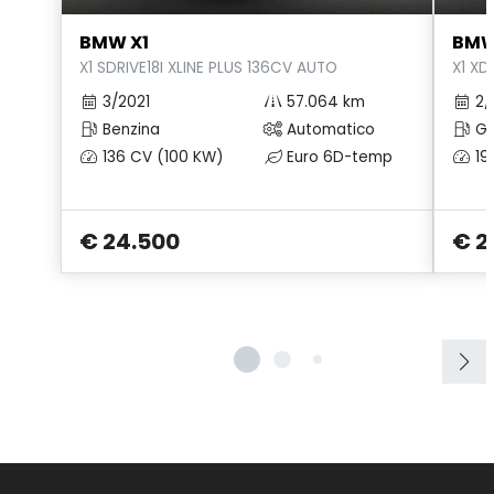
BMW X1
BMW
X1 SDRIVE18I XLINE PLUS 136CV AUTO
X1 X
3/2021
57.064 km
2/
Benzina
Automatico
Ga
136 CV (100 KW)
Euro 6D-temp
19
€ 24.500
€ 2