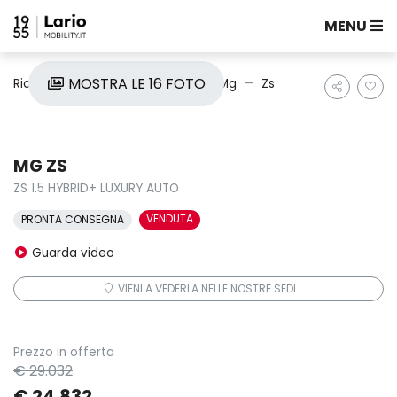
MENU
MOSTRA LE 16 FOTO
Ricerca auto
Nuove e Km0
Mg
Zs
MG ZS
ZS 1.5 HYBRID+ LUXURY AUTO
VENDUTA
PRONTA CONSEGNA
Guarda video
VIENI A VEDERLA NELLE NOSTRE SEDI
Prezzo in offerta
€ 29.032
€ 24.832