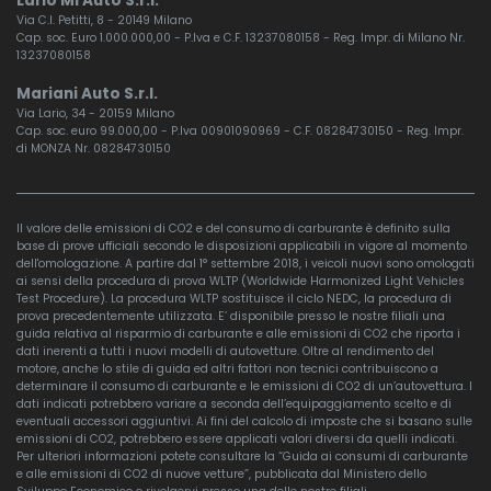
Lario Mi Auto S.r.l.
Via C.I. Petitti, 8 - 20149 Milano
Cap. soc. Euro 1.000.000,00 - P.Iva e C.F. 13237080158 - Reg. Impr. di Milano Nr.
13237080158
Mariani Auto S.r.l.
Via Lario, 34 - 20159 Milano
Cap. soc. euro 99.000,00 - P.Iva 00901090969 - C.F. 08284730150 - Reg. Impr.
di MONZA Nr. 08284730150
Il valore delle emissioni di CO2 e del consumo di carburante è definito sulla
base di prove ufficiali secondo le disposizioni applicabili in vigore al momento
dell'omologazione. A partire dal 1° settembre 2018, i veicoli nuovi sono omologati
ai sensi della procedura di prova WLTP (Worldwide Harmonized Light Vehicles
Test Procedure). La procedura WLTP sostituisce il ciclo NEDC, la procedura di
prova precedentemente utilizzata. E’ disponibile presso le nostre filiali una
guida relativa al risparmio di carburante e alle emissioni di CO2 che riporta i
dati inerenti a tutti i nuovi modelli di autovetture. Oltre al rendimento del
motore, anche lo stile di guida ed altri fattori non tecnici contribuiscono a
determinare il consumo di carburante e le emissioni di CO2 di un’autovettura. I
dati indicati potrebbero variare a seconda dell’equipaggiamento scelto e di
eventuali accessori aggiuntivi. Ai fini del calcolo di imposte che si basano sulle
emissioni di CO2, potrebbero essere applicati valori diversi da quelli indicati.
Per ulteriori informazioni potete consultare la “Guida ai consumi di carburante
e alle emissioni di CO2 di nuove vetture”, pubblicata dal Ministero dello