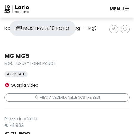
MENU
MOSTRA LE 18 FOTO
Ricerca auto
Nuove e Km0
Mg
Mg5
MG MG5
MG5 LUXURY LONG RANGE
AZIENDALE
Guarda video
VIENI A VEDERLA NELLE NOSTRE SEDI
Prezzo in offerta
€ 41.932
€ 21.500