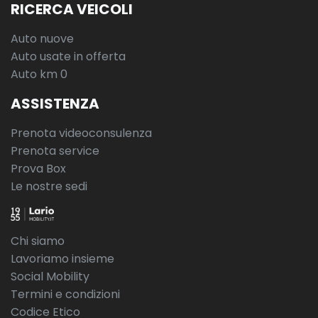
RICERCA VEICOLI
Sedili anteriori regolabili
Auto nuove
Selettore stile di guida
Auto usate in offerta
Auto km 0
Sensori di pioggia
ASSISTENZA
Sensori parcheggio posteriori
Sistema di apertura keyless
Prenota videoconsulenza
Prenota service
Sistema di assistenza al mantenimento della corsia
Prova Box
Sistema di chiamata d'emergenza
Le nostre sedi
Sistema di frenata anti collisione
Sistema di navigazione
Chi siamo
Lavoriamo insieme
Specchietti retrovisori elettrici
Social Mobility
Specchietti retrovisori elettrici e riscaldabili
Termini e condizioni
Codice Etico