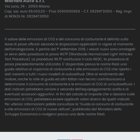
Mariani Auto S.r.l.
Via Lario, 34 - 20159 Milano
Cap. soc. euro 99.000,00 - P.Iva 00901090969 - C.F. 08284730150 - Reg. Impr.
di MONZA Nr. 08284730150
Il valore delle emissioni di CO2 e del consumo di carburante è definito sulla
base di prove ufficiali secondo le disposizioni applicabili in vigore al momento
dell'omologazione. A partire dal 1° settembre 2018, i veicoli nuovi sono omologati
ai sensi della procedura di prova WLTP (Worldwide Harmonized Light Vehicles
Test Procedure). La procedura WLTP sostituisce il ciclo NEDC, la procedura di
prova precedentemente utilizzata. E’ disponibile presso le nostre filiali una
guida relativa al risparmio di carburante e alle emissioni di CO2 che riporta i
dati inerenti a tutti i nuovi modelli di autovetture. Oltre al rendimento del
motore, anche lo stile di guida ed altri fattori non tecnici contribuiscono a
determinare il consumo di carburante e le emissioni di CO2 di un’autovettura. I
dati indicati potrebbero variare a seconda dell’equipaggiamento scelto e di
eventuali accessori aggiuntivi. Ai fini del calcolo di imposte che si basano sulle
emissioni di CO2, potrebbero essere applicati valori diversi da quelli indicati.
Per ulteriori informazioni potete consultare la “Guida ai consumi di carburante
e alle emissioni di CO2 di nuove vetture”, pubblicata dal Ministero dello
Sviluppo Economico o rivolgervi presso una delle nostre filiali.