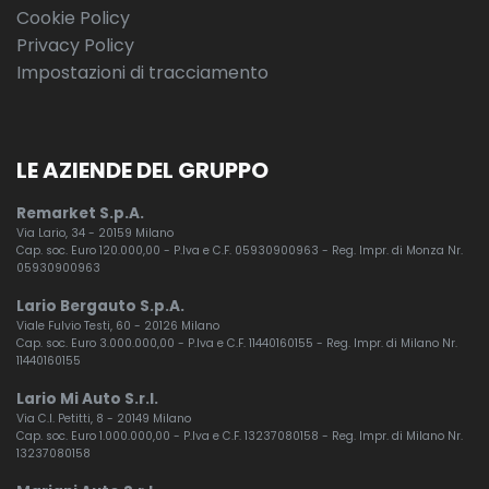
Spoiler
Cookie Policy
Strumentazione digitale con display
Privacy Policy
Impostazioni di tracciamento
Supporto Lombare
Telecamera per visione esterno a 360
LE AZIENDE DEL GRUPPO
USB
Vetri oscurati
Remarket S.p.A.
Via Lario, 34 - 20159 Milano
Volante in pelle
Cap. soc. Euro 120.000,00 - P.Iva e C.F. 05930900963 - Reg. Impr. di Monza Nr.
05930900963
Volante multifunzionale
Lario Bergauto S.p.A.
Viale Fulvio Testi, 60 - 20126 Milano
Volante regolabile
Cap. soc. Euro 3.000.000,00 - P.Iva e C.F. 11440160155 - Reg. Impr. di Milano Nr.
11440160155
Lario Mi Auto S.r.l.
Via C.I. Petitti, 8 - 20149 Milano
Cap. soc. Euro 1.000.000,00 - P.Iva e C.F. 13237080158 - Reg. Impr. di Milano Nr.
13237080158