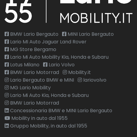
Pacchetto sicurezza
Personalizzazione colori esterni
Personalizzazioni Linea e Stile
BMW Lario Bergauto
MINI Lario Bergauto
Lario MI Auto Jaguar Land Rover
Portaoggetti aggiuntivi
MG Store Bergamo
Presa 12V aggiuntiva
Lario Mi Auto Mobility Kia, Honda e Subaru
Lotus Milano
Lario Volvo
Radio DAB
BMW Lario Motorrad
Mobility.it
Regolatore di velocità - Cruise Control
Lario Bergauto BMW e MINI
lariovolvo
MG Lario Mobility
Retrovisore interno auto-anabbagliante
Lario Mi Auto Kia, Honda e Subaru
Riconoscimento segnali stradali
BMW Lario Motorrad
Concessionaria BMW e MINI Lario Bergauto
Sedile guidatore elettrico
Mobility in auto dal 1955
Sedile riscaldato lato guidatore
Gruppo Mobility, in auto dal 1955
Sedili abbattibili