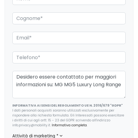
Cavo ricarica batterie
Cerchi in lega
Cinture di sicurezza
Climatizzatore Automatico
Copertura vano bagagli
Cristalli atermici
Cromature esterne
ESP / Electronic Stability Program
Fari a led
INFORMATIVA AI SENSI DEL REGOLAMENTO UE N. 2016/679 "GDPR"
Fari autoadattivi
I dati personali acquisiti saranno utilizzati esclusivamente per
rispondere alla richiesta formulata. Gli Interessati possono esercitare
Fari con accensione automatica
i diritti di cui agli artt. 15 - 23 del GDPR scrivendo all'indirizzo
info.privacy@mobility.it.
Informativa completa
.
Fari posteriori a led
Attività di marketing
*