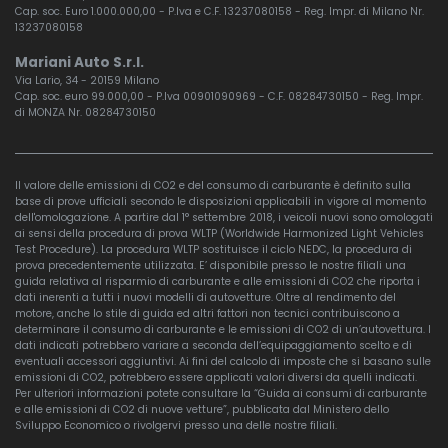
Cap. soc. Euro 1.000.000,00 - P.Iva e C.F. 13237080158 - Reg. Impr. di Milano Nr.
13237080158
Mariani Auto S.r.l.
Via Lario, 34 - 20159 Milano
Cap. soc. euro 99.000,00 - P.Iva 00901090969 - C.F. 08284730150 - Reg. Impr.
di MONZA Nr. 08284730150
Il valore delle emissioni di CO2 e del consumo di carburante è definito sulla
base di prove ufficiali secondo le disposizioni applicabili in vigore al momento
dell'omologazione. A partire dal 1° settembre 2018, i veicoli nuovi sono omologati
ai sensi della procedura di prova WLTP (Worldwide Harmonized Light Vehicles
Test Procedure). La procedura WLTP sostituisce il ciclo NEDC, la procedura di
prova precedentemente utilizzata. E’ disponibile presso le nostre filiali una
guida relativa al risparmio di carburante e alle emissioni di CO2 che riporta i
dati inerenti a tutti i nuovi modelli di autovetture. Oltre al rendimento del
motore, anche lo stile di guida ed altri fattori non tecnici contribuiscono a
determinare il consumo di carburante e le emissioni di CO2 di un’autovettura. I
dati indicati potrebbero variare a seconda dell’equipaggiamento scelto e di
eventuali accessori aggiuntivi. Ai fini del calcolo di imposte che si basano sulle
emissioni di CO2, potrebbero essere applicati valori diversi da quelli indicati.
Per ulteriori informazioni potete consultare la “Guida ai consumi di carburante
e alle emissioni di CO2 di nuove vetture”, pubblicata dal Ministero dello
Sviluppo Economico o rivolgervi presso una delle nostre filiali.