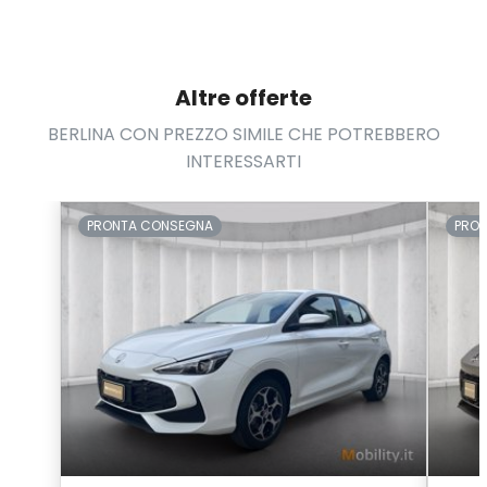
Volante multifunzionale
Volante regolabile
Altre offerte
BERLINA CON PREZZO SIMILE CHE POTREBBERO
INTERESSARTI
PRONTA CONSEGNA
PRO