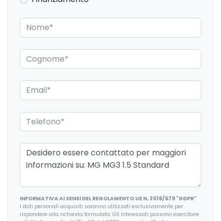
Climatizzatore
ESP / Electronic Stability Program
Fari alogeni
Fari autoadattivi
Fari con accensione automatica
Illuminazione abitacolo
Illuminazione bagagliaio
Inserti in acciaio esterni
Interni in tessuto
Interni personalizzazione colori
INFORMATIVA AI SENSI DEL REGOLAMENTO UE N. 2016/679 "GDPR"
Luci diurne
I dati personali acquisiti saranno utilizzati esclusivamente per
rispondere alla richiesta formulata. Gli Interessati possono esercitare
Lunotto termico