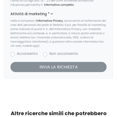
i diritti di cui agli artt. 15 - 23 del GDPR scrivendo all'indirizzo
info.privacy@mobility.it.
Informativa completa
.
Pacchetto sicurezza
Attività di marketing
*
Partenza in salita assistita
Letta e compresa l’
Informativa Privacy
, acconsento al trattamento dei
miei dati personali da parte di Mobility S.p.A. per finalità di marketing
Predisposizioni
come indicato al punto II. h. dell’Informativa Privacy, con modalità
elettroniche e/o cartacee, e, in particolare, a mezzo posta ordinaria o
email, telefono (es. chiamate automatizzate, SMS, sistemi di
Presa 12V aggiuntiva
messaggistica istantanea), e qualsiasi altro canale informatico (es.
siti web, mobile app).
Protezione motore
Acconsento
Non acconsento
Radio DAB
Regolatore di velocità - Cruise Control
Ruotino di scorta
Sedili abbattibili
Sedili anteriori regolabili
Sensori di pioggia
Altre ricerche simili che potrebbero