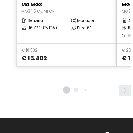
MG MG3
MG 
MG3 1.5 COMFORT
MG3 
Benzina
Manuale
4/
116 CV (85 KW)
Euro 6E
Be
11
€ 18.532
€ 20
€ 15.482
€ 1