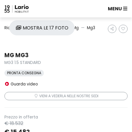
MENU
MOSTRA LE 17 FOTO
Ricerca auto
Nuove e Km0
Mg
Mg3
MG MG3
MG3 1.5 STANDARD
PRONTA CONSEGNA
Guarda video
VIENI A VEDERLA NELLE NOSTRE SEDI
Prezzo in offerta
€ 18.532
€ 15.482