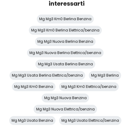
Sensori parcheggio posteriori
interessarti
Sistema di assistenza al mantenimento della corsia
Mg Mg3 Km0 Berlina Benzina
Sistema di chiamata d'emergenza
Mg Mg3 Km0 Berlina Elettrica/benzina
Sistema di frenata anti collisione
Mg Mg3 Nuova Berlina Benzina
Sistema di navigazione
Mg Mg3 Nuova Berlina Elettrica/benzina
Specchietti regolabili
Mg Mg3 Usata Berlina Benzina
Specchietti retrovisori elettrici
Mg Mg3 Usata Berlina Elettrica/benzina
Mg Mg3 Berlina
Spoiler
Mg Mg3 Km0 Benzina
Mg Mg3 Km0 Elettrica/benzina
Strumentazione digitale con display
Mg Mg3 Nuova Benzina
Telecamera posteriore
Mg Mg3 Nuova Elettrica/benzina
USB
Mg Mg3 Usata Benzina
Mg Mg3 Usata Elettrica/benzina
Volante