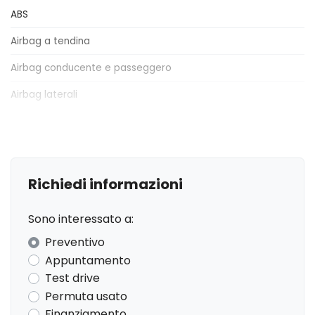
ABS
Airbag a tendina
Airbag conducente e passeggero
Airbag laterali
Alette parasole
Alzacristalli elettrici
Antifurto
Richiedi informazioni
Apple Car Play e Android Auto
Sono interessato a:
Attacchi Isofix per seggiolini
Preventivo
Bluetooth®
Appuntamento
Test drive
Chiusura centralizzata
Permuta usato
Cinture di sicurezza
Finanziamento