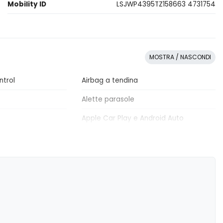
Mobility ID
LSJWP4395TZ158663 4731754
MOSTRA / NASCONDI
ntrol
Airbag a tendina
Alette parasole
Apple Car Play e Android Auto
Bracciolo anteriore
ata
Cinture di sicurezza
bility Program
Fari a led
e automatica
Finestrino scorrevole
colo
Illuminazione bagagliaio