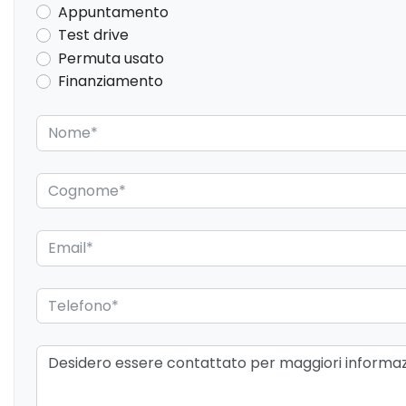
Appuntamento
Inserti in acciaio esterni
Interni personalizza
Test drive
Luci diurne
Lunotto termico
Permuta usato
Finanziamento
Partenza in salita assistita
Personalizzazioni Li
Portaoggetti aggiuntivi
Predisposizioni
Protezione motore
Radio DAB
Sedile riscaldato lato guidatore
Sedili abbattibili
Sensori di pioggia
Sensori parcheggio 
Sistema di assistenza al mantenimento
Sistema di chiama
della corsia
Sistema di navigazione
Specchietti retroviso
Spoiler
Strumentazione digi
USB
Vetri oscurati