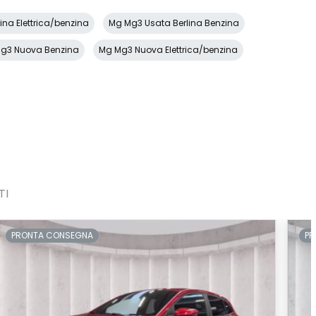
na Elettrica/benzina
Mg Mg3 Usata Berlina Benzina
g3 Nuova Benzina
Mg Mg3 Nuova Elettrica/benzina
TI
PRONTA CONSEGNA
PR