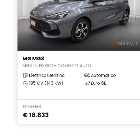
MG MG3
MG3 1.5 HYBRID+ COMFORT AUTO
Elettrica/Benzina
Automatico
195 CV (143 KW)
Euro 6E
€ 23.033
€ 18.833