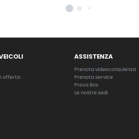
VEICOLI
ASSISTENZA
Prenota videoconsulenza
n offerta
Prenota service
Prova Box
Le nostre sedi