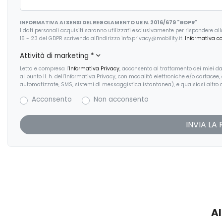
Volante regolabile
Volante riscaldato
INFORMATIVA AI SENSI DEL REGOLAMENTO UE N. 2016/679 "GDPR"
I dati personali acquisiti saranno utilizzati esclusivamente per rispondere alla r
15 - 23 del GDPR scrivendo all'indirizzo info.privacy@mobility.it.
Informativa c
Attività di marketing
*
Letta e compresa l’
Informativa Privacy
, acconsento al trattamento dei miei dat
al punto II. h. dell’Informativa Privacy, con modalità elettroniche e/o cartacee
automatizzate, SMS, sistemi di messaggistica istantanea), e qualsiasi altro c
Acconsento
Non acconsento
Al