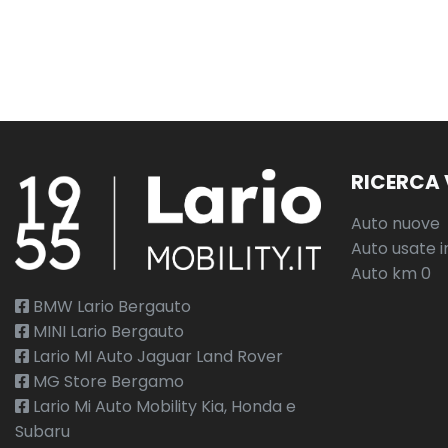
RICERCA 
Auto nuove
Auto usate i
Auto km 0
BMW Lario Bergauto
MINI Lario Bergauto
Lario MI Auto Jaguar Land Rover
MG Store Bergamo
Lario Mi Auto Mobility Kia, Honda e
Subaru