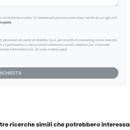
ichiesta formulata. Gli Interessati possono esercitare i diritti di cui agli artt.
ompleta
.
i personali da parte di Mobility S.p.A. per finalità di marketing come indicato
, e, in particolare, a mezzo posta ordinaria o email, telefono (es. chiamate
anale informatico (es. siti web, mobile app).
tre ricerche simili che potrebbero interessa