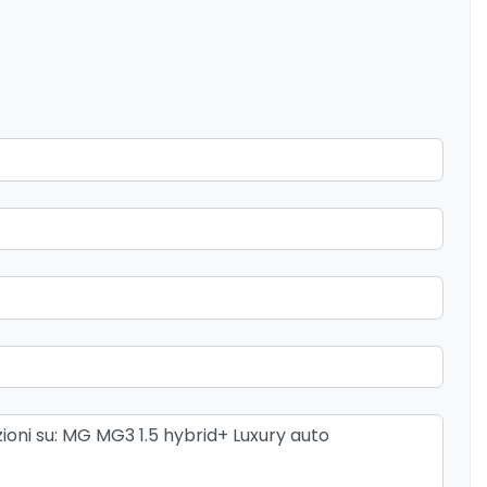
zione colori
Kit riparazione pneumatici / tirefit
Pacchetto sicurezza
nea e Stile
Pneumatici estivi
Presa 12V aggiuntiva
Riscaldamento da remoto
Sedili anteriori regolabili
posteriori
Sistema di apertura keyless
ta d'emergenza
Sistema di frenata anti collisione
ri elettrici
Specchietti retrovisori elettrici e
riscaldabili
tale con display
Telecamera per visione esterno a 360
Volante multifunzionale