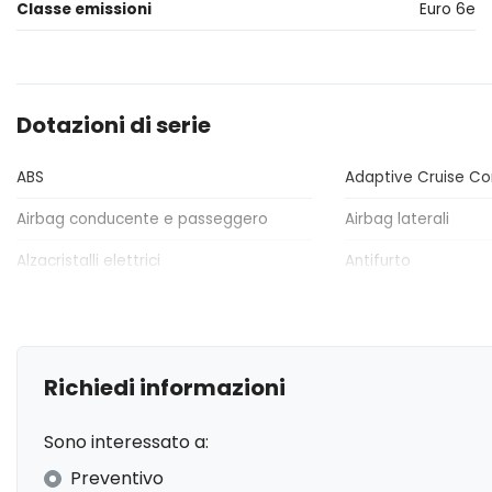
Classe emissioni
Euro 6e
Dotazioni di serie
ABS
Adaptive Cruise Co
Airbag conducente e passeggero
Airbag laterali
Alzacristalli elettrici
Antifurto
Attacchi Isofix per seggiolini
Bluetooth®
Cerchi in lega
Chiusura centralizz
Richiedi informazioni
Climatizzatore Automatico
ESP / Electronic Sta
Fari autoadattivi
Fari con accension
Sono interessato a:
Freno di stazionamento elettrico
Illuminazione abita
Preventivo