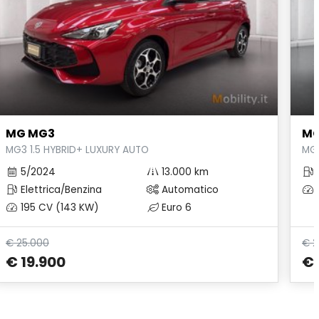
MG MG3
MG
MG3 1.5 HYBRID+ LUXURY AUTO
MG3
5/2024
13.000 km
E
Elettrica/Benzina
Automatico
195 CV (143 KW)
Euro 6
€ 25.000
€ 2
€ 19.900
€ 