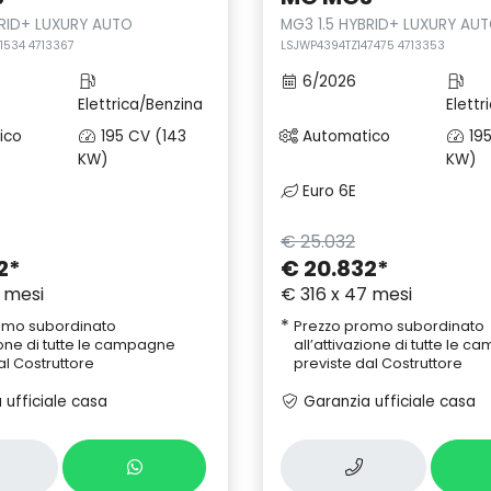
BRID+ LUXURY AUTO
MG3 1.5 HYBRID+ LUXURY AU
1534 4713367
LSJWP4394TZ147475 4713353
6/2026
Elettrica/Benzina
Elettr
ico
195 CV (143
Automatico
195
KW)
KW)
Euro 6E
€ 25.032
2
*
€ 20.832
*
 mesi
€ 316 x 47 mesi
*
omo subordinato
Prezzo promo subordinato
zione di tutte le campagne
all’attivazione di tutte le 
al Costruttore
previste dal Costruttore
ufficiale casa
Garanzia ufficiale casa