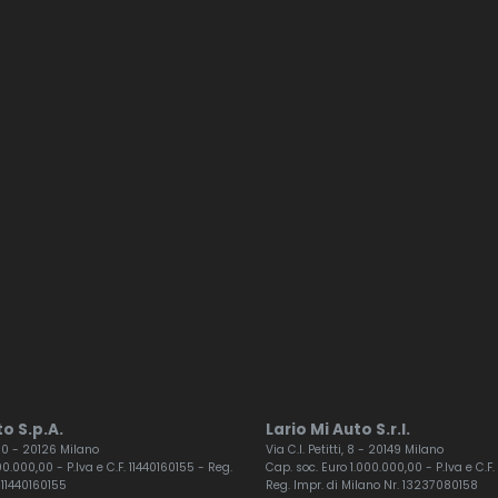
o S.p.A.
Lario Mi Auto S.r.l.
 60 - 20126 Milano
Via C.I. Petitti, 8 - 20149 Milano
0.000,00 - P.Iva e C.F. 11440160155 - Reg.
Cap. soc. Euro 1.000.000,00 - P.Iva e C.
 11440160155
Reg. Impr. di Milano Nr. 13237080158