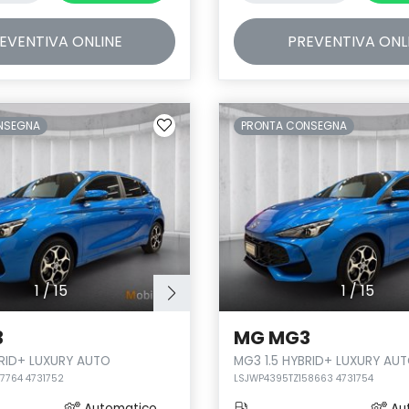
EVENTIVA
ONLINE
PREVENTIVA
ONL
NSEGNA
PRONTA CONSEGNA
1
/
15
1
/
15
3
MG MG3
BRID+ LUXURY AUTO
MG3 1.5 HYBRID+ LUXURY AU
7764 4731752
LSJWP4395TZ158663 4731754
Automatico
Au