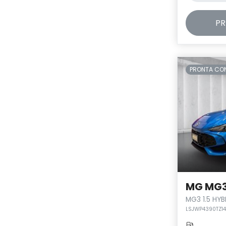
PR
PRONTA CO
MG MG
MG3 1.5 HY
LSJWP4390TZ14