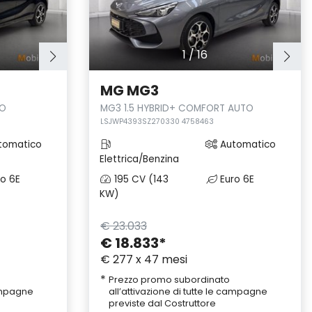
1
/
16
MG MG3
TO
MG3 1.5 HYBRID+ COMFORT AUTO
LSJWP4393SZ270330 4758463
tomatico
Automatico
Elettrica/Benzina
o 6E
195 CV (143
Euro 6E
KW)
€ 23.033
€ 18.833
*
€ 277 x 47 mesi
*
Prezzo promo subordinato
campagne
all’attivazione di tutte le campagne
previste dal Costruttore