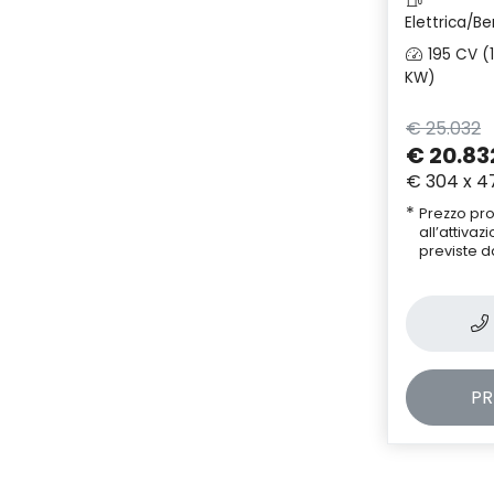
Elettrica/Be
195 CV (
KW)
€ 25.032
€ 20.83
€ 304 x 4
*
Prezzo pr
all’attiva
previste d
PR