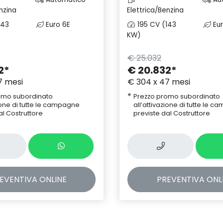
nzina
Elettrica/Benzina
143
Euro 6E
195 CV (143
Eur
KW)
€ 25.032
2
*
€ 20.832
*
7 mesi
€ 304 x 47 mesi
*
omo subordinato
Prezzo promo subordinato
zione di tutte le campagne
all’attivazione di tutte le 
al Costruttore
previste dal Costruttore
EVENTIVA
ONLINE
PREVENTIVA
ONL