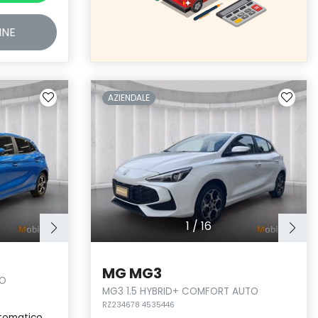
INE
AZIENDALE
1
/
16
MG MG3
TO
MG3 1.5 HYBRID+ COMFORT AUTO
RZ234678 4535446
tomatico