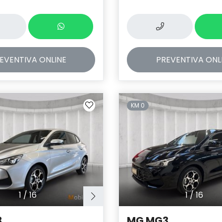
EVENTIVA
ONLINE
PREVENTIVA
ONL
KM 0
1
/
16
1
/
16
3
MG MG3