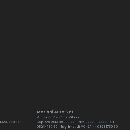
Mariani Auto S.r.l.
Via Lario, 34 - 20159 Milano
F. 13237080158 -
Cap. soc. euro 99.000,00 - P.Iva 00901090969 - C.F.
08284730150 - Reg. Impr. di MONZA Nr. 08284730150