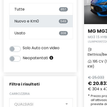
Tutte
857
Nuovo e Km0
549
MG MG
Usato
308
MG3 1.5 HY
LSJWP4395TZ2
Solo Auto con video
Elettrica/Be
Neopatentati
195 CV (
KW)
€ 25.033
€ 20.83
Filtra i risultati
€ 304 x 4
CARROZZERIA
*
Prezzo pr
all’attiva
QUALSIASI
previste d