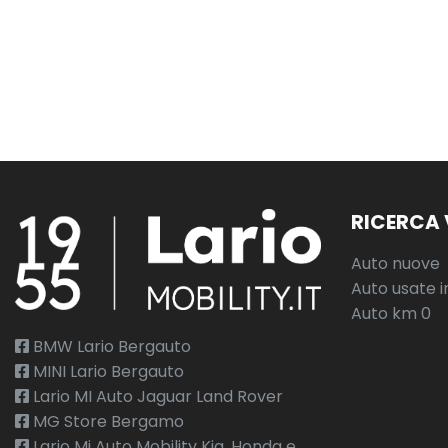
RICERCA 
Auto nuove
Auto usate i
Auto km 0
BMW Lario Bergauto
MINI Lario Bergauto
Lario MI Auto Jaguar Land Rover
MG Store Bergamo
Lario Mi Auto Mobility Kia, Honda e