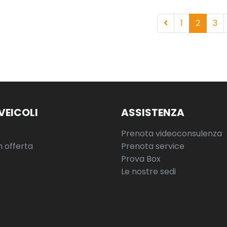
1
2
3
VEICOLI
ASSISTENZA
Prenota videoconsulenza
n offerta
Prenota service
Prova Box
Le nostre sedi