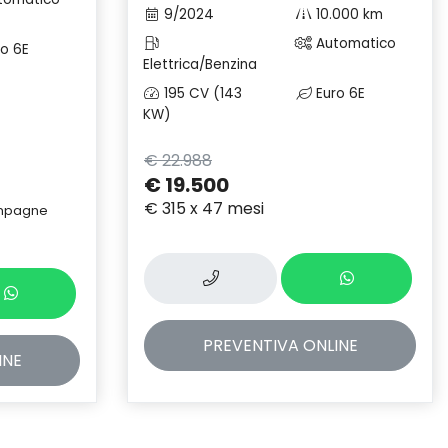
9/2024
10.000 km
Automatico
o 6E
Elettrica/Benzina
195 CV (143
Euro 6E
KW)
€ 22.988
€ 19.500
€ 315 x 47 mesi
campagne
PREVENTIVA
ONLINE
INE