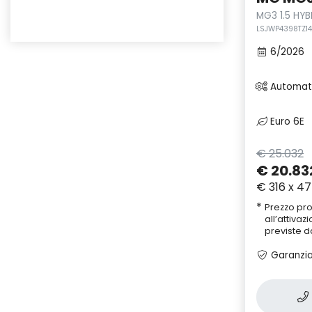
MG3 1.5 HY
LSJWP4398TZ14
6/2026
Automat
Euro 6E
€ 25.032
€ 20.83
€ 316 x 47
*
Prezzo pr
all’attiva
previste d
Garanzia 