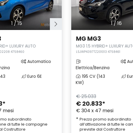
1
/
15
1
/
16
3
MG MG3
BRID+ LUXURY AUTO
MG3 1.5 HYBRID+ LUXURY AU
02208 4758460
LSJWP4397TZ201013 4758461
Automatico
Au
nzina
Elettrica/Benzina
143
Euro 6E
195 CV (143
Eur
KW)
€ 25.033
3
*
€ 20.833
*
7 mesi
€ 304 x 47 mesi
*
omo subordinato
Prezzo promo subordinato
zione di tutte le campagne
all’attivazione di tutte le 
al Costruttore
previste dal Costruttore