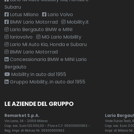
Subaru
Lotus Milano
Lario Volvo
BMW Lario Motorrad
Mobility.it
Lario Bergauto BMW e MINI
lariovolvo
MG Lario Mobility
Lario Mi Auto Kia, Honda e Subaru
BMW Lario Motorrad
Concessionaria BMW e MINI Lario
Bergauto
Mobility in auto dal 1955
Gruppo Mobility, in auto dal 1955
LE AZIENDE DEL GRUPPO
Remarket S.p.A.
Lario Bergaut
Via Lario, 34 - 20159 Milano
Viale Fulvio Testi,
Cap. soc. Euro 120.000,00 - P.Iva e C.F. 05930900963 -
Cap. soc. Euro 3.00
Reg. Impr. di Monza Nr. 05930900963
Impr. di Milano Nr.