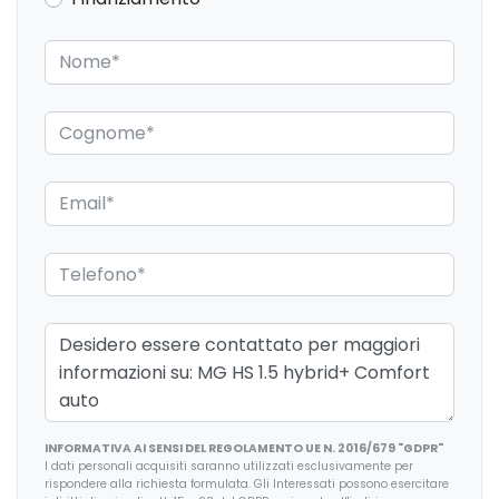
Attacchi Isofix per seggiolini
Blind spot assistenza rilevamento angolo cieco
Bluetooth®
Cerchi in lega
Chiavi e telecomandi
Cinture di sicurezza
Climatizzatore Automatico
Controllo della trazione
Controllo vocale
ESP / Electronic Stability Program
INFORMATIVA AI SENSI DEL REGOLAMENTO UE N. 2016/679 "GDPR"
Fari a led
I dati personali acquisiti saranno utilizzati esclusivamente per
rispondere alla richiesta formulata. Gli Interessati possono esercitare
Fari autoadattivi