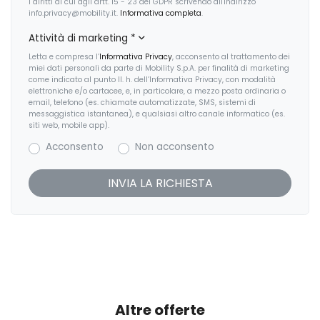
i diritti di cui agli artt. 15 - 23 del GDPR scrivendo all'indirizzo
info.privacy@mobility.it.
Informativa completa
.
Fari con accensione automatica
Attività di marketing
*
Fendinebbia anteriori
Letta e compresa l’
Informativa Privacy
, acconsento al trattamento dei
miei dati personali da parte di Mobility S.p.A. per finalità di marketing
Freno di stazionamento elettrico
come indicato al punto II. h. dell’Informativa Privacy, con modalità
elettroniche e/o cartacee, e, in particolare, a mezzo posta ordinaria o
email, telefono (es. chiamate automatizzate, SMS, sistemi di
Illuminazione bagagliaio
messaggistica istantanea), e qualsiasi altro canale informatico (es.
siti web, mobile app).
Interni in tessuto
Acconsento
Non acconsento
Interni personalizzazione colori
Kit riparazione pneumatici / tirefit
Pacchetto sicurezza
Pedane laterali
Pneumatici estivi
Predisposizioni
Altre offerte