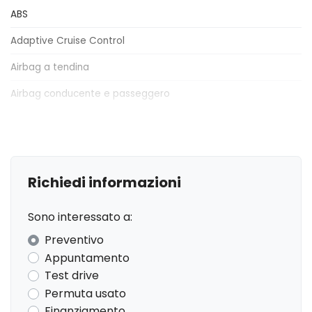
ABS
Adaptive Cruise Control
Airbag a tendina
Airbag conducente e passeggero
Airbag laterali
Airbag lato conducente
Alette parasole
Richiedi informazioni
Alzacristalli elettrici
Sono interessato a:
Antifurto
Preventivo
Apple Car Play e Android Auto
Appuntamento
Test drive
Assistente al parcheggio
Permuta usato
Assistente alla guida nel traffico
Finanziamento