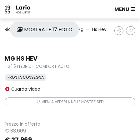
MENU
MOSTRA LE 17 FOTO
Ricerca auto
Nuove e Km0
Mg
Hs Hev
MG HS HEV
HS 1.5 HYBRID+ COMFORT AUTO
PRONTA CONSEGNA
Guarda video
VIENI A VEDERLA NELLE NOSTRE SEDI
Prezzo in offerta
€ 33.669
€ 27.969