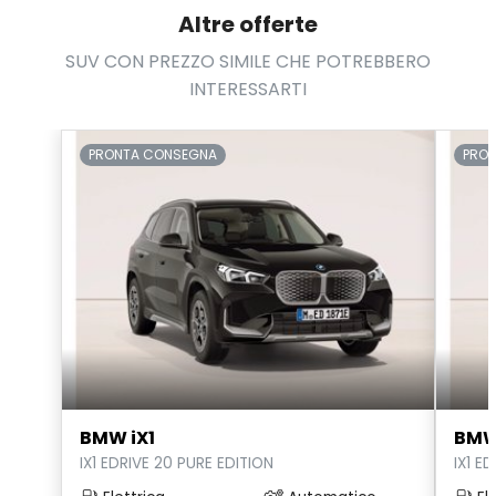
Altre offerte
Supporto Lombare
SUV CON PREZZO SIMILE CHE POTREBBERO
Telecamera posteriore
INTERESSARTI
USB
Vetri oscurati
PRONTA CONSEGNA
PRO
Volante in pelle
Volante multifunzionale
Volante regolabile
Volante riscaldato
BMW iX1
BMW
IX1 EDRIVE 20 PURE EDITION
IX1 E