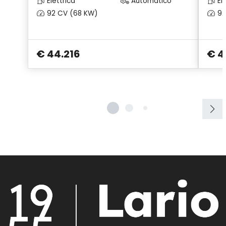
Elettrica
Automatico
Ele
92 CV (68 KW)
92
€ 44.216
€ 4