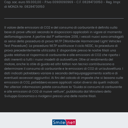
Cap. soc. euro 99.000,00 - P.Iva 00901090969 - C.F. 08284730150 - Reg. Impr.
di MONZA Nr. 08284730150
Il valore delle emissioni di CO2 e del consumo di carburante è definito sulla
base di prove ufficiali secondo le disposizioni applicabili in vigore al momento
dell'omologazione. A partire dal 1° settembre 2018, i veicoli nuovi sono omologati
ai sensi della procedura di prova WLTP (Worldwide Harmonized Light Vehicles
Test Procedure). La procedura WLTP sostituisce il ciclo NEDC, la procedura di
prova precedentemente utilizzata. E’ disponibile presso le nostre filiali una
guida relativa al risparmio di carburante e alle emissioni di CO2 che riporta i
dati inerenti a tutti i nuovi modelli di autovetture. Oltre al rendimento del
motore, anche lo stile di guida ed altri fattori non tecnici contribuiscono a
determinare il consumo di carburante e le emissioni di CO2 di un’autovettura. I
dati indicati potrebbero variare a seconda dell’equipaggiamento scelto e di
eventuali accessori aggiuntivi. Ai fini del calcolo di imposte che si basano sulle
emissioni di CO2, potrebbero essere applicati valori diversi da quelli indicati.
Per ulteriori informazioni potete consultare la “Guida ai consumi di carburante
e alle emissioni di CO2 di nuove vetture”, pubblicata dal Ministero dello
Sviluppo Economico o rivolgervi presso una delle nostre filiali.