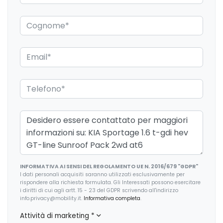
Fari a led
Fari autoadattivi a led
Fari con accensione automatica
Fari posteriori a led
Freni a disco
Freno di stazionamento elettrico
Garanzie
Inserti in acciaio esterni
INFORMATIVA AI SENSI DEL REGOLAMENTO UE N. 2016/679 "GDPR"
Limitatore di velocità
I dati personali acquisiti saranno utilizzati esclusivamente per
rispondere alla richiesta formulata. Gli Interessati possono esercitare
Luci diurne
i diritti di cui agli artt. 15 - 23 del GDPR scrivendo all'indirizzo
info.privacy@mobility.it.
Informativa completa
.
Pacchetto
Attività di marketing
*