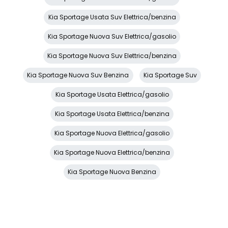
Selettore stile di guida
Kia Sportage Usata Suv Elettrica/benzina
Sensori di Parcheggio Anterori e Posteriori
Kia Sportage Nuova Suv Elettrica/gasolio
Sensori di pioggia
Kia Sportage Nuova Suv Elettrica/benzina
Servosterzo
Kia Sportage Nuova Suv Benzina
Kia Sportage Suv
Sistema di apertura keyless
Kia Sportage Usata Elettrica/gasolio
Sistema di assistenza al mantenimento della corsia
Kia Sportage Usata Elettrica/benzina
Sistema di frenata anti collisione
Kia Sportage Nuova Elettrica/gasolio
Sistema di navigazione + TouchScreen
Kia Sportage Nuova Elettrica/benzina
Sistema di ricarica wireless per smartphone
Kia Sportage Nuova Benzina
Sistema di riconoscimento stanchezza guidatore
Specchietti retrovisori elettrici
Specchietti retrovisori elettrici e riscaldabili