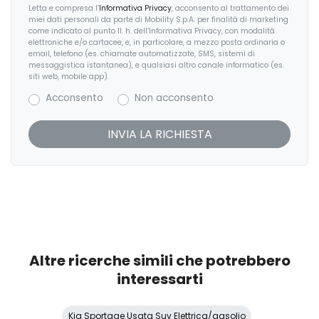
Pacchetto sicurezza
Letta e compresa l’
Informativa Privacy
, acconsento al trattamento dei
miei dati personali da parte di Mobility S.p.A. per finalità di marketing
Partenza in salita assistita
come indicato al punto II. h. dell’Informativa Privacy, con modalità
elettroniche e/o cartacee, e, in particolare, a mezzo posta ordinaria o
email, telefono (es. chiamate automatizzate, SMS, sistemi di
Personalizzazione colori esterni
messaggistica istantanea), e qualsiasi altro canale informatico (es.
siti web, mobile app).
Personalizzazioni Linea e Stile
Acconsento
Non acconsento
Predisposizioni
Regolatore di velocità - Cruise Control
Retrovisore interno anabbagliante
Ruotino di scorta
Sedili abbattibili
Sedili anteriori regolabili
Altre ricerche simili che potrebbero
Sedili regolabili elettricamente
interessarti
Sedili riscaldati
Kia Sportage Usata Suv Elettrica/gasolio