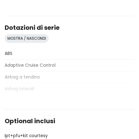
Dotazioni di serie
MOSTRA / NASCONDI
ABS
Adaptive Cruise Control
Airbag a tendina
Airbag laterali
Airbag lato conducente
Airbag lato passeggero
Optional inclusi
Alzacristalli elettrici anteriori e posteriori
Ipt+pfu+kit courtesy
Assistente al parcheggio