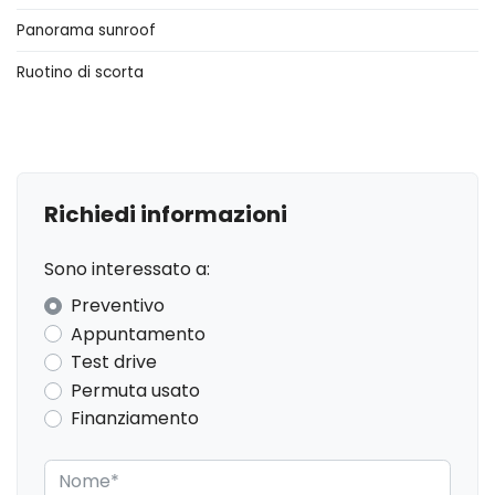
Panorama sunroof
Assistente in discesa
Ruotino di scorta
Assistente per il rimorchio
Bagagliaio apribile elettricamente
Barre portabagagli
Blind spot assistenza rilevamento angolo cieco
Richiedi informazioni
Bluetooth®
Sono interessato a:
Bracciolo anteriore
Preventivo
Cambio al volante
Appuntamento
Test drive
Cambio automatico
Permuta usato
Cerchi in lega
Finanziamento
Chiavi e telecomandi
ESC / Electronic Stability Control