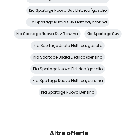
Selettore stile di guida
Kia Sportage Nuova Suv Elettrica/gasolio
Sensori di Parcheggio Anterori e Posteriori
Kia Sportage Nuova Suv Elettrica/benzina
Sensori di pioggia
Kia Sportage Nuova Suv Benzina
Kia Sportage Suv
Servosterzo
Kia Sportage Usata Elettrica/gasolio
Sistema di apertura keyless
Kia Sportage Usata Elettrica/benzina
Sistema di assistenza al mantenimento della corsia
Kia Sportage Nuova Elettrica/gasolio
Sistema di frenata anti collisione
Kia Sportage Nuova Elettrica/benzina
Sistema di navigazione + TouchScreen
Kia Sportage Nuova Benzina
Sistema di ricarica wireless per smartphone
Sistema di riconoscimento stanchezza guidatore
Specchietti retrovisori elettrici
Altre offerte
Specchietti retrovisori elettrici e riscaldabili