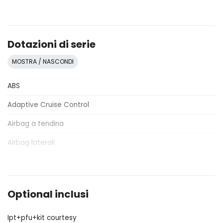
Dotazioni di serie
MOSTRA / NASCONDI
ABS
Adaptive Cruise Control
Airbag a tendina
Airbag laterali
Airbag lato conducente
Airbag lato passeggero
Optional inclusi
Alzacristalli elettrici anteriori e posteriori
Ipt+pfu+kit courtesy
Assistente al parcheggio