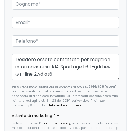
Fari a led
Fari autoadattivi a led
Fari con accensione automatica
Fari posteriori a led
Fendinebbia anteriori
Freni a disco
Freno di stazionamento elettrico
INFORMATIVA AI SENSI DEL REGOLAMENTO UE N. 2016/679 "GDPR"
Garanzie
I dati personali acquisiti saranno utilizzati esclusivamente per
rispondere alla richiesta formulata. Gli Interessati possono esercitare
Inserti in acciaio esterni
i diritti di cui agli artt. 15 - 23 del GDPR scrivendo all'indirizzo
info.privacy@mobility.it.
Informativa completa
.
Kit riparazione pneumatici / tirefit
Attività di marketing
*
Limitatore di velocità
Letta e compresa l’
Informativa Privacy
, acconsento al trattamento dei
miei dati personali da parte di Mobility S.p.A. per finalità di marketing