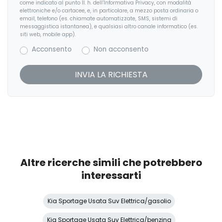
Luci diurne
come indicato al punto II. h. dell’Informativa Privacy, con modalità
elettroniche e/o cartacee, e, in particolare, a mezzo posta ordinaria o
email, telefono (es. chiamate automatizzate, SMS, sistemi di
Pacchetto sicurezza
messaggistica istantanea), e qualsiasi altro canale informatico (es.
siti web, mobile app).
Partenza in salita assistita
Acconsento
Non acconsento
Personalizzazione colori esterni
Personalizzazioni Linea e Stile
Predisposizioni
Regolatore di velocità - Cruise Control
Retrovisore interno anabbagliante
Sedili abbattibili
Altre ricerche simili che potrebbero
Sedili anteriori regolabili
interessarti
Sedili regolabili elettricamente
Kia Sportage Usata Suv Elettrica/gasolio
Sedili riscaldati
Kia Sportage Usata Suv Elettrica/benzina