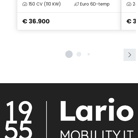
150 CV (110 KW)
Euro 6D-temp
24
€ 36.900
€ 3