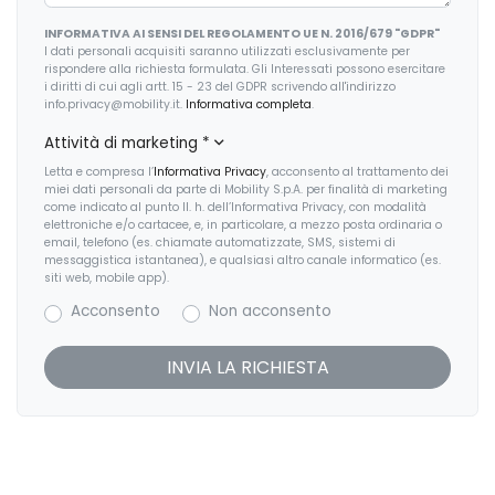
INFORMATIVA AI SENSI DEL REGOLAMENTO UE N. 2016/679 "GDPR"
Garanzie
I dati personali acquisiti saranno utilizzati esclusivamente per
rispondere alla richiesta formulata. Gli Interessati possono esercitare
Head-up display
i diritti di cui agli artt. 15 - 23 del GDPR scrivendo all'indirizzo
info.privacy@mobility.it.
Informativa completa
.
Illuminazione abitacolo
Attività di marketing
*
Illuminazione ambientale
Letta e compresa l’
Informativa Privacy
, acconsento al trattamento dei
miei dati personali da parte di Mobility S.p.A. per finalità di marketing
Inserti in acciaio esterni
come indicato al punto II. h. dell’Informativa Privacy, con modalità
elettroniche e/o cartacee, e, in particolare, a mezzo posta ordinaria o
email, telefono (es. chiamate automatizzate, SMS, sistemi di
Kit riparazione pneumatici / tirefit
messaggistica istantanea), e qualsiasi altro canale informatico (es.
siti web, mobile app).
Limitatore di velocità
Acconsento
Non acconsento
Luci diurne
Pacchetto sicurezza
Paraurti in tinta
Partenza in salita assistita