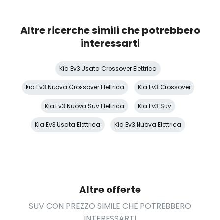
Personalizzazioni Linea e Stile
Poggiatesta anteriori regolabili
Altre ricerche simili che potrebbero
Poggiatesta posteriori regolabili
interessarti
Porta a battente
Kia Ev3 Usata Crossover Elettrica
Portabicchiere
Kia Ev3 Nuova Crossover Elettrica
Kia Ev3 Crossover
Predisposizioni
Kia Ev3 Nuova Suv Elettrica
Kia Ev3 Suv
Protezione motore
Kia Ev3 Usata Elettrica
Kia Ev3 Nuova Elettrica
Regolatore di velocità - Cruise Control
Retrovisore interno anabbagliante
Sedile guidatore elettrico
Altre offerte
Sedile riscaldato lato guidatore
SUV CON PREZZO SIMILE CHE POTREBBERO
Sedili abbattibili
INTERESSARTI