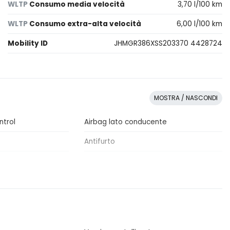
WLTP
Consumo media velocità
3,70 l/100 km
WLTP
Consumo extra-alta velocità
6,00 l/100 km
Mobility ID
JHMGR386XSS203370 4428724
MOSTRA / NASCONDI
ntrol
Airbag lato conducente
Antifurto
Bracciolo anteriore
ata
Cinture di sicurezza
ltifunzione
Copertura vano bagagli