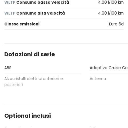
WLTP
Consumo bassa velocità
4,00 l/100 km
WLTP
Consumo alta velocità
4,00 l/100 km
Classe emissioni
Euro 6d
Dotazioni di serie
ABS
Adaptive Cruise Co
Alzacristalli elettrici anteriori e
Antenna
posteriori
Blind spot assistenza rilevamento
Bluetooth®
angolo cieco
Cerchi in lega
Chiusura centralizz
Optional inclusi
Climatizzatore Automatico
Console centrale mu