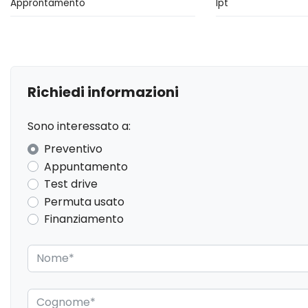
Approntamento
Ipt
Display multifunzione
Fari a led
Fari con accensione automatica +
Freno di stazioname
sensore pioggia
Illuminazione ambientale
Interni in pelle
Richiedi informazioni
Limitatore di velocità
Luci diurne
Sono interessato a:
Pacchetto sicurezza
Partenza in salita as
Preventivo
Poggiatesta posteriori regolabili
Pomello del cambio 
Appuntamento
Test drive
Radio DAB
Riconoscimento segn
Permuta usato
Sedili abbattibili
Sedili anteriori regol
Finanziamento
Selettore stile di guida
Sensori di Parchegg
Posteriori
Sistema audio
Sistema di apertura