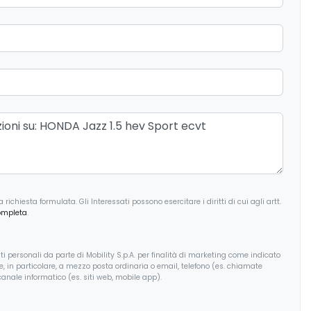
nti collisione
Sistema di navigazione
ori colorati
Specchietti retrovisori elettrici e
riscaldabili
Telecamera posteriore
Volante in pelle
ichiesta formulata. Gli Interessati possono esercitare i diritti di cui agli artt.
ompleta
.
i personali da parte di Mobility S.p.A. per finalità di marketing come indicato
, e, in particolare, a mezzo posta ordinaria o email, telefono (es. chiamate
anale informatico (es. siti web, mobile app).