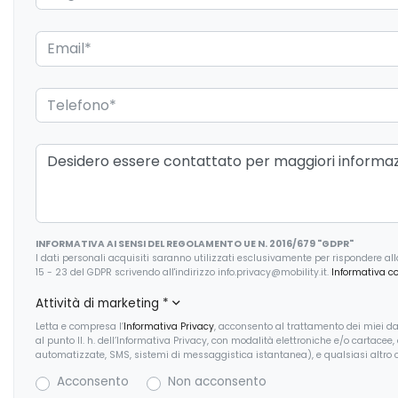
Sistema di chiamata d'emergenza
Sistema di frenata a
Sistema di riconoscimento stanchezza
Specchietti retrovis
guidatore
Spoiler posteriore
Start & Stop
USB
Vetri oscurati
INFORMATIVA AI SENSI DEL REGOLAMENTO UE N. 2016/679 "GDPR"
I dati personali acquisiti saranno utilizzati esclusivamente per rispondere alla r
15 - 23 del GDPR scrivendo all'indirizzo info.privacy@mobility.it.
Informativa c
Attività di marketing
*
Letta e compresa l’
Informativa Privacy
, acconsento al trattamento dei miei dat
al punto II. h. dell’Informativa Privacy, con modalità elettroniche e/o cartacee
automatizzate, SMS, sistemi di messaggistica istantanea), e qualsiasi altro c
Acconsento
Non acconsento