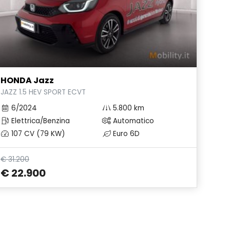
HONDA Jazz
JAZZ 1.5 HEV SPORT ECVT
6/2024
5.800 km
Elettrica/Benzina
Automatico
107 CV (79 KW)
Euro 6D
€ 31.200
€ 22.900