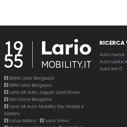
RICERCA 
Auto nuove
Auto usate i
Auto km 0
BMW Lario Bergauto
MINI Lario Bergauto
Lario MI Auto Jaguar Land Rover
MG Store Bergamo
Lario Mi Auto Mobility Kia, Honda e
Subaru
Lotus Milano
Lario Volvo